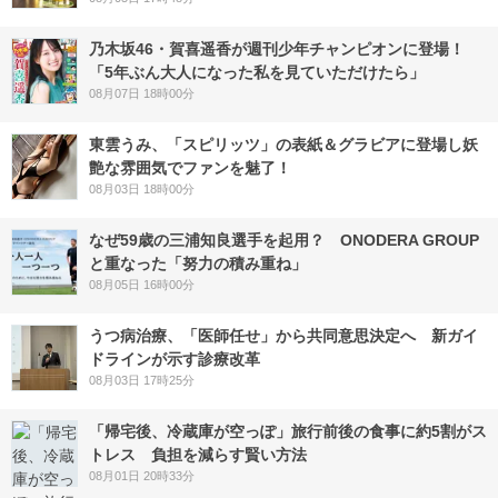
乃木坂46・賀喜遥香が週刊少年チャンピオンに登場！
「5年ぶん大人になった私を見ていただけたら」
08月07日 18時00分
東雲うみ、「スピリッツ」の表紙＆グラビアに登場し妖
艶な雰囲気でファンを魅了！
08月03日 18時00分
なぜ59歳の三浦知良選手を起用？ ONODERA GROUP
と重なった「努力の積み重ね」
08月05日 16時00分
うつ病治療、「医師任せ」から共同意思決定へ 新ガイ
ドラインが示す診療改革
08月03日 17時25分
「帰宅後、冷蔵庫が空っぽ」旅行前後の食事に約5割がス
トレス 負担を減らす賢い方法
08月01日 20時33分