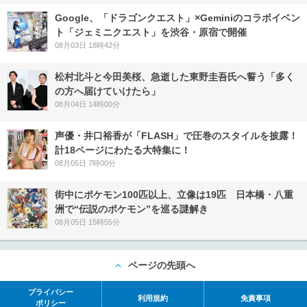
Google、「ドラゴンクエスト」×Geminiのコラボイベン
ト「ジェミニクエスト」を渋谷・原宿で開催
08月03日 18時42分
松村北斗と今田美桜、急逝した東野圭吾氏へ誓う「多く
の方へ届けていけたら」
08月04日 14時00分
声優・井口裕香が「FLASH」で圧巻のスタイルを披露！
計18ページにわたる大特集に！
08月05日 7時00分
街中にポケモン100匹以上、立像は19匹 日本橋・八重
洲で“伝説のポケモン”を巡る謎解き
08月05日 15時55分
ページの先頭へ
プライバシー
利用規約
免責事項
ポリシー