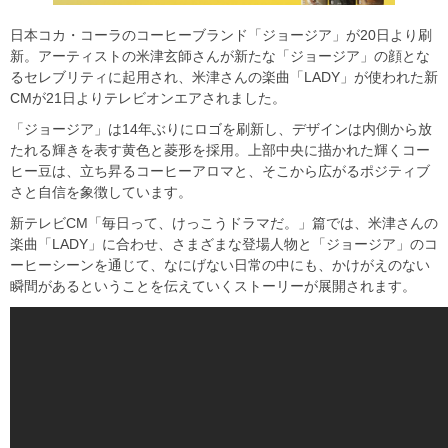
日本コカ・コーラのコーヒーブランド「ジョージア」が20日より刷
新。アーティストの米津玄師さんが新たな「ジョージア」の顔とな
るセレブリティに起用され、米津さんの楽曲「LADY」が使われた新
CMが21日よりテレビオンエアされました。
「ジョージア」は14年ぶりにロゴを刷新し、デザインは内側から放
たれる輝きを表す黄色と菱形を採用。上部中央に描かれた輝くコー
ヒー豆は、立ち昇るコーヒーアロマと、そこから広がるポジティブ
さと自信を象徴しています。
新テレビCM「毎日って、けっこうドラマだ。」篇では、米津さんの
楽曲「LADY」に合わせ、さまざまな登場人物と「ジョージア」のコ
ーヒーシーンを通じて、なにげない日常の中にも、かけがえのない
瞬間があるということを伝えていくストーリーが展開されます。