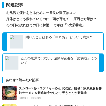
関連記事
お風呂で疲れをとるために一番良い温度はコレ
身体はとても疲れているのに、頭が冴えて… 原因と対策は？
その日の疲れはその日に解消！ カギは「5大栄養素」
聞いたことはある「中耳炎」 どういう病気？
ただの肥満ではない、治療が必要な「肥満症」につ
いて
あわせて読みたい記事
スシロー×食べログ「らーめん 武双家」監修！家系風豚骨醤
油ラーメン＆新感覚冷やしとり天うどんが新登場
08月09日 11時30分