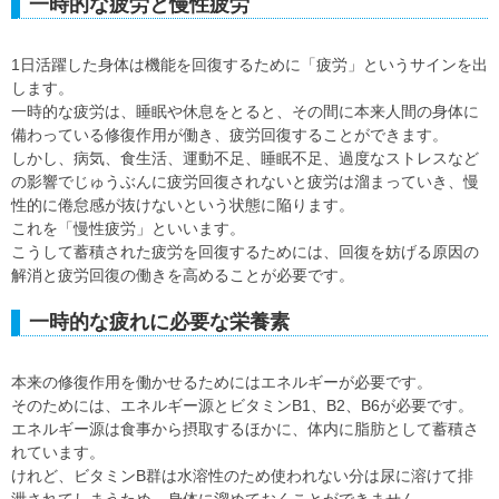
一時的な疲労と慢性疲労
1日活躍した身体は機能を回復するために「疲労」というサインを出
します。
一時的な疲労は、睡眠や休息をとると、その間に本来人間の身体に
備わっている修復作用が働き、疲労回復することができます。
しかし、病気、食生活、運動不足、睡眠不足、過度なストレスなど
の影響でじゅうぶんに疲労回復されないと疲労は溜まっていき、慢
性的に倦怠感が抜けないという状態に陥ります。
これを「慢性疲労」といいます。
こうして蓄積された疲労を回復するためには、回復を妨げる原因の
解消と疲労回復の働きを高めることが必要です。
一時的な疲れに必要な栄養素
本来の修復作用を働かせるためにはエネルギーが必要です。
そのためには、エネルギー源とビタミンB1、B2、B6が必要です。
エネルギー源は食事から摂取するほかに、体内に脂肪として蓄積さ
れています。
けれど、ビタミンB群は水溶性のため使われない分は尿に溶けて排