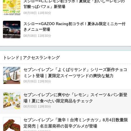
スシロー×C.C.レモン初コラボ！夏限定「おいしーレモンの
甘酸っぱパフェ」新登場
08月09日 11時30分
スシロー×GAZOO Racing初コラボ！夏休み限定ミニカー付
きメニュー登場
08月08日 11時30分
トレンド | アクセスランキング
セブン‐イレブン「よくばりサンド」シリーズ新作チョコ
ミント登場｜夏限定スイーツサンドの爽快な魅力
08月06日 11時30分
セブン‐イレブンに爽やか「レモン」スイーツ＆パン新登
場！夏に食べたい限定商品をチェック
08月03日 11時30分
セブン-イレブン「激辛！台湾ミンチカツ」8月4日数量限
定発売｜名古屋発祥の旨辛グルメが登場