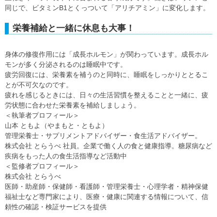
同じで、ビタミンB1とくっついて「アリチアミン」に変化します。
栄養補給と一緒に休息も大事！
身体の修復作用には「成長ホルモン」が関わっています。成長ホル
モンが多く分泌されるのは睡眠中です。
疲労回復には、栄養素を補うのと同時に、睡眠をしっかりととるこ
とが不可欠なのです。
疲れを感じるときには、日々の生活習慣を整えることと一緒に、疲
労状態に合わせた栄養素を補給しましょう。
＜執筆者プロフィール＞
山本 ともよ（やまもと・ともよ）
管理栄養士・サプリメントアドバイザー・食生活アドバイザー。
株式会社 とらうべ 社員。企業で働く人の食と健康指導。糖尿病など
疾病をもった人の食生活指導など活動中
＜監修者プロフィール＞
株式会社 とらうべ
医師・助産師・保健師・看護師・管理栄養士・心理学者・精神保健
福祉士など専門家により、医療・健康に関連する情報について、信
頼性の確認・検証サービスを提供