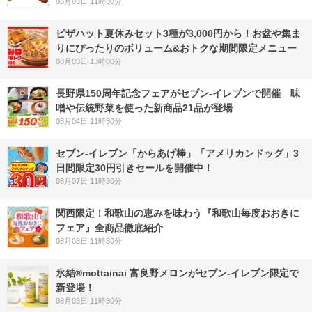
08月03日 11時30分
ピザハット夏休みセット3種が3,000円から！お盆や集ま
りにぴったりのボリューム&おトクな期間限定メニュー
08月03日 13時00分
長野県150周年記念フェアがセブン-イレブンで開催 味
噌や伝統野菜を使った新商品21品が登場
08月04日 11時30分
セブン‐イレブン「からあげ棒」「アメリカンドッグ」3
日間限定30円引きセールを開催中！
08月07日 11時30分
関西限定！和歌山の恵みを味わう『和歌山毎度おおきに
フェア』全商品徹底紹介
08月03日 11時30分
氷結®mottainai 富良野メロンがセブン‐イレブン限定で
新登場！
08月03日 11時30分