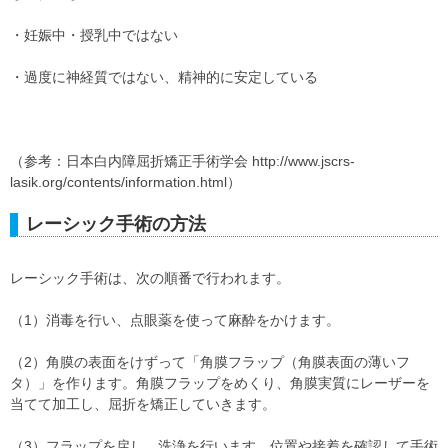
・妊娠中・授乳中ではない
・過度に神経質ではない、精神的に安定している
（参考：日本白内障屈折矯正手術学会 http://www.jscrs-
lasik.org/contents/information.html）
レーシック手術の方法
レーシック手術は、次の順番で行われます。
（1）消毒を行い、点眼薬を使って麻酔をかけます。
（2）角膜の表面をけずって「角膜フラップ（角膜表面の薄いフ
タ）」を作ります。角膜フラップをめくり、角膜実質にレーザーを
当てて加工し、屈折を矯正していきます。
（3）フラップを戻し、洗浄を行います。位置や接着を確認して手術