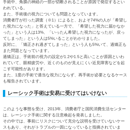
手術中、角膜の神経の一部が切断されることが原因で発症するとい
われている。
また、手術後の視力についても問題となっています。
消費者庁が行った調査（※1）によると、およそ74%の人が「希望し
た視力になった」と答えている一方で、「希望した視力に届かなか
った」という人は13%、「いったん希望した視力になったが、戻っ
てしまった」という人は5%いることがわかりました。
反対に、「矯正され過ぎてしまった」という人も5%いて、過矯正も
また問題となっています。
過矯正は、手術前の視力の設定が1.2や1.5と高いことが原因といわ
れていて、眼精疲労や、近くのものが見えにくい近見障害などを起
こす可能性があります。
また、1度の手術で適当な視力にならず、再手術が必要となるケース
も報告されています。
レーシック手術は安易に受けてはいけない
このような事態を受け、2013年、消費者庁と国民消費生活センター
は、レーシック手術に関する注意喚起を発表しました。
その中では、事前にリスクについて充分な説明を受けていないケー
スもあり、それがトラブルの一因になっていると指摘されていま