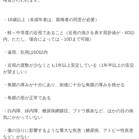
検査が行われます。
・18歳以上（未成年者は、親権者の同意が必要）
・軽～中等度の近視であること（近視の強さを表す屈折値が－6D以
内。ただし、場合によっては－10Dまで可能）
・遠視、乱視は6D以内
・近視の度数が少なくとも1年以上安定している（1年半以上の安定
が望ましい）
・角膜の厚みが十分にあり、術後に十分な角膜の厚みを残せる
・角膜の形が正常である
・白内障、緑内障、糖尿病網膜症、ブドウ膜炎など、ほかの目の病
気にかかっていない
・傷の治りに影響するような重大な疾患（糖尿病、アトピー性疾患
など）がない