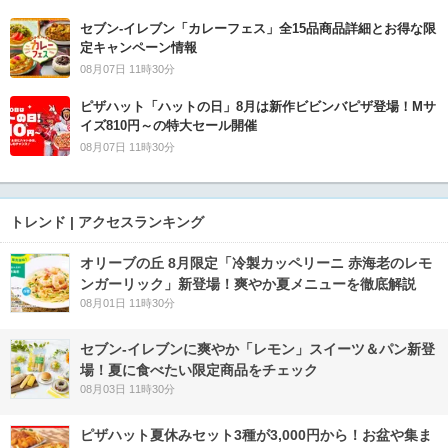
セブン‐イレブン「カレーフェス」全15品商品詳細とお得な限
定キャンペーン情報
08月07日 11時30分
ピザハット「ハットの日」8月は新作ビビンバピザ登場！Mサ
イズ810円～の特大セール開催
08月07日 11時30分
トレンド | アクセスランキング
オリーブの丘 8月限定「冷製カッペリーニ 赤海老のレモ
ンガーリック」新登場！爽やか夏メニューを徹底解説
08月01日 11時30分
セブン‐イレブンに爽やか「レモン」スイーツ＆パン新登
場！夏に食べたい限定商品をチェック
08月03日 11時30分
ピザハット夏休みセット3種が3,000円から！お盆や集ま