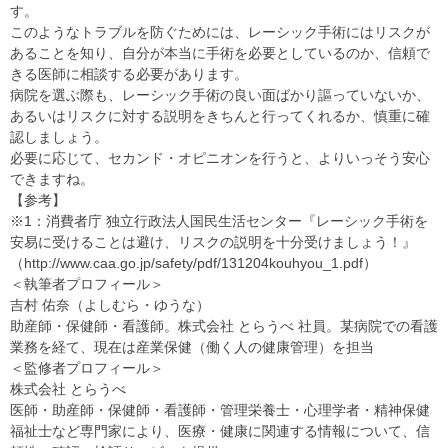
す。
このようなトラブルを防ぐためには、レーシック手術にはリスクが
あることを知り、自分が本当に手術を必要としているのか、信頼で
きる医師に相談する必要があります。
病院を選ぶ際も、レーシック手術の良い面ばかり謳っていないか、
あるいはリスクに対する説明をきちんと行ってくれるか、慎重に確
認しましょう。
必要に応じて、セカンド・オピニオンを行うと、よりいっそう安心
できますね。
【参考】
※1：消費者庁 独立行政法人国民生活センター『レーシック手術を
安易に受けることは避け、リスクの説明を十分受けましょう！』
（http://www.caa.go.jp/safety/pdf/131204kouhyou_1.pdf）
＜執筆者プロフィール＞
吉村 佑奈（よしむら・ゆうな）
助産師・保健師・看護師。株式会社 とらうべ 社員。某病院での看護
業務を経て、現在は産業保健（働く人の健康管理）を担当
＜監修者プロフィール＞
株式会社 とらうべ
医師・助産師・保健師・看護師・管理栄養士・心理学者・精神保健
福祉士など専門家により、医療・健康に関連する情報について、信