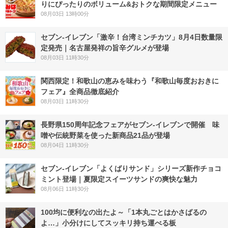
りにぴったりのボリューム&おトクな期間限定メニュー
08月03日 13時00分
セブン-イレブン「激辛！台湾ミンチカツ」8月4日数量限
定発売｜名古屋発祥の旨辛グルメが登場
08月03日 11時30分
関西限定！和歌山の恵みを味わう『和歌山毎度おおきに
フェア』全商品徹底紹介
08月03日 11時30分
長野県150周年記念フェアがセブン-イレブンで開催 味
噌や伝統野菜を使った新商品21品が登場
08月04日 11時30分
セブン‐イレブン「よくばりサンド」シリーズ新作チョコ
ミント登場｜夏限定スイーツサンドの爽快な魅力
08月06日 11時30分
100均に便利なの出たよ～「1本丸ごとはかさばるの
よ…」小分けにしてスッキリ持ち運べる板