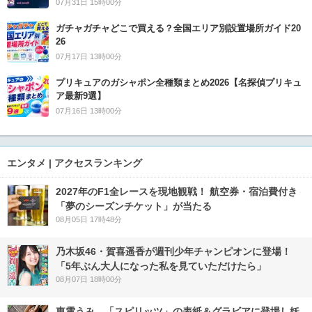
07月31日 15時00分
ガチャガチャどこで買える？全国エリア別設置場所ガイド20
26
07月17日 13時00分
プリキュアのガシャポン全種類まとめ2026【名探偵プリキュ
ア最新9選】
07月16日 13時00分
エンタメ | アクセスランキング
2027年のF1全レースを現地観戦！ 航空券・宿泊費付き
「夢のシーズンチケット」が当たる
08月05日 17時48分
乃木坂46・賀喜遥香が週刊少年チャンピオンに登場！
「5年ぶん大人になった私を見ていただけたら」
08月07日 18時00分
東雲うみ、「スピリッツ」の表紙＆グラビアに登場し妖