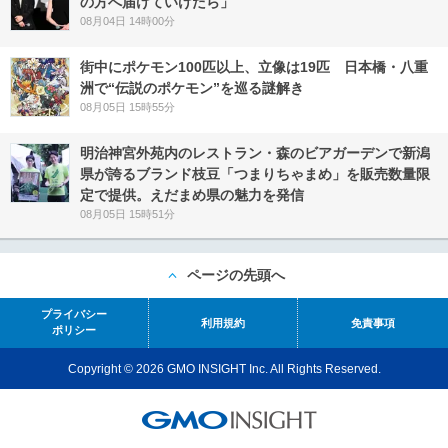
の方へ届けていけたら」
08月04日 14時00分
街中にポケモン100匹以上、立像は19匹 日本橋・八重
洲で“伝説のポケモン”を巡る謎解き
08月05日 15時55分
明治神宮外苑内のレストラン・森のビアガーデンで新潟
県が誇るブランド枝豆「つまりちゃまめ」を販売数量限
定で提供。えだまめ県の魅力を発信
08月05日 15時51分
ページの先頭へ
プライバシー
利用規約
免責事項
ポリシー
Copyright © 2026 GMO INSIGHT Inc. All Rights Reserved.