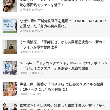
艶な雰囲気でファンを魅了！
08月03日 18時00分
なぜ59歳の三浦知良選手を起用？ ONODERA GROUP
と重なった「努力の積み重ね」
08月05日 16時00分
うつ病治療、「医師任せ」から共同意思決定へ 新ガイ
ドラインが示す診療改革
08月03日 17時25分
Google、「ドラゴンクエスト」×Geminiのコラボイベン
ト「ジェミニクエスト」を渋谷・原宿で開催
08月03日 18時42分
声優・井口裕香が「FLASH」で圧巻のスタイルを披露！
計18ページにわたる大特集に！
08月05日 7時00分
松村北斗と今田美桜、急逝した東野圭吾氏へ誓う「多く