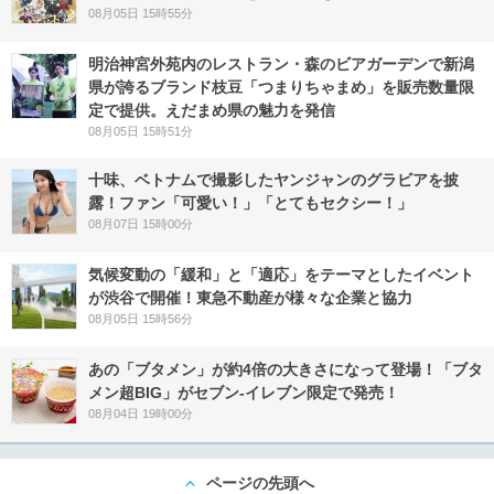
08月05日 15時55分
明治神宮外苑内のレストラン・森のビアガーデンで新潟
県が誇るブランド枝豆「つまりちゃまめ」を販売数量限
定で提供。えだまめ県の魅力を発信
08月05日 15時51分
十味、ベトナムで撮影したヤンジャンのグラビアを披
露！ファン「可愛い！」「とてもセクシー！」
08月07日 15時00分
気候変動の「緩和」と「適応」をテーマとしたイベント
が渋谷で開催！東急不動産が様々な企業と協力
08月05日 15時56分
あの「ブタメン」が約4倍の大きさになって登場！「ブタ
メン超BIG」がセブン‐イレブン限定で発売！
08月04日 19時00分
ページの先頭へ