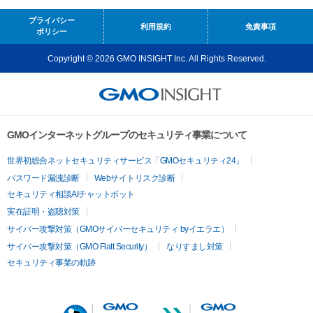
プライバシー
利用規約
免責事項
ポリシー
Copyright © 2026 GMO INSIGHT Inc. All Rights Reserved.
GMOインターネットグループのセキュリティ事業について
世界初総合ネットセキュリティサービス「GMOセキュリティ24」
パスワード漏洩診断
Webサイトリスク診断
セキュリティ相談AIチャットボット
実在証明・盗聴対策
サイバー攻撃対策（GMOサイバーセキュリティ byイエラエ）
サイバー攻撃対策（GMO Flatt Security）
なりすまし対策
セキュリティ事業の軌跡