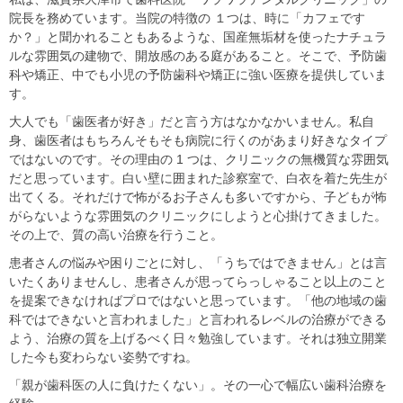
院長を務めています。当院の特徴の １つは、時に「カフェです
か？」と聞かれることもあるような、国産無垢材を使ったナチュラ
ルな雰囲気の建物で、開放感のある庭があること。そこで、予防歯
科や矯正、中でも小児の予防歯科や矯正に強い医療を提供していま
す。
大人でも「歯医者が好き」だと言う方はなかなかいません。私自
身、歯医者はもちろんそもそも病院に行くのがあまり好きなタイプ
ではないのです。その理由の 1 つは、クリニックの無機質な雰囲気
だと思っています。白い壁に囲まれた診察室で、白衣を着た先生が
出てくる。それだけで怖がるお子さんも多いですから、子どもが怖
がらないような雰囲気のクリニックにしようと心掛けてきました。
その上で、質の高い治療を行うこと。
患者さんの悩みや困りごとに対し、「うちではできません」とは言
いたくありませんし、患者さんが思ってらっしゃること以上のこと
を提案できなければプロではないと思っています。「他の地域の歯
科ではできないと言われました」と言われるレベルの治療ができる
よう、治療の質を上げるべく日々勉強しています。それは独立開業
した今も変わらない姿勢ですね。
「親が歯科医の人に負けたくない」。その一心で幅広い歯科治療を