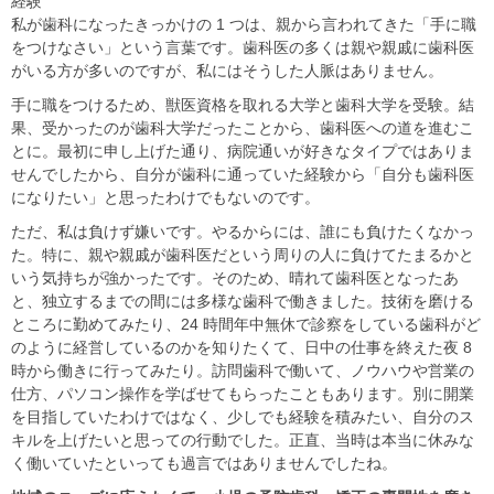
経験
私が歯科になったきっかけの 1 つは、親から言われてきた「手に職
をつけなさい」という言葉です。歯科医の多くは親や親戚に歯科医
がいる方が多いのですが、私にはそうした人脈はありません。
手に職をつけるため、獣医資格を取れる大学と歯科大学を受験。結
果、受かったのが歯科大学だったことから、歯科医への道を進むこ
とに。最初に申し上げた通り、病院通いが好きなタイプではありま
せんでしたから、自分が歯科に通っていた経験から「自分も歯科医
になりたい」と思ったわけでもないのです。
ただ、私は負けず嫌いです。やるからには、誰にも負けたくなかっ
た。特に、親や親戚が歯科医だという周りの人に負けてたまるかと
いう気持ちが強かったです。そのため、晴れて歯科医となったあ
と、独立するまでの間には多様な歯科で働きました。技術を磨ける
ところに勤めてみたり、24 時間年中無休で診察をしている歯科がど
のように経営しているのかを知りたくて、日中の仕事を終えた夜 8
時から働きに行ってみたり。訪問歯科で働いて、ノウハウや営業の
仕方、パソコン操作を学ばせてもらったこともあります。別に開業
を目指していたわけではなく、少しでも経験を積みたい、自分のス
キルを上げたいと思っての行動でした。正直、当時は本当に休みな
く働いていたといっても過言ではありませんでしたね。