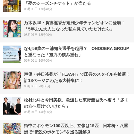
「夢のシーズンチケット」が当たる
08月05日 17時48分
乃木坂46・賀喜遥香が週刊少年チャンピオンに登場！
「5年ぶん大人になった私を見ていただけたら」
08月07日 18時00分
なぜ59歳の三浦知良選手を起用？ ONODERA GROUP
と重なった「努力の積み重ね」
08月05日 16時00分
声優・井口裕香が「FLASH」で圧巻のスタイルを披露！
計18ページにわたる大特集に！
08月05日 7時00分
松村北斗と今田美桜、急逝した東野圭吾氏へ誓う「多く
の方へ届けていけたら」
08月04日 14時00分
街中にポケモン100匹以上、立像は19匹 日本橋・八重
洲で“伝説のポケモン”を巡る謎解き