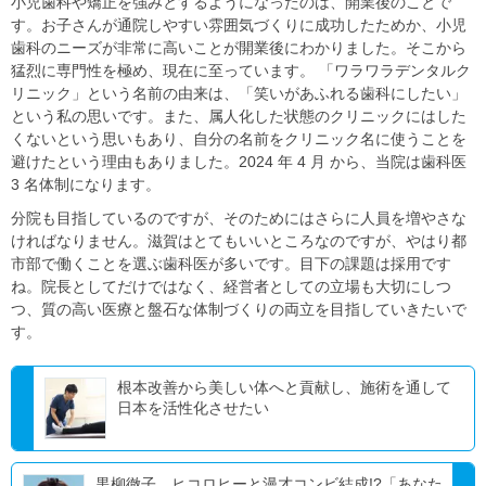
小児歯科や矯正を強みとするようになったのは、開業後のことで
す。お子さんが通院しやすい雰囲気づくりに成功したためか、小児
歯科のニーズが非常に高いことが開業後にわかりました。そこから
猛烈に専門性を極め、現在に至っています。 「ワラワラデンタルク
リニック」という名前の由来は、「笑いがあふれる歯科にしたい」
という私の思いです。また、属人化した状態のクリニックにはした
くないという思いもあり、自分の名前をクリニック名に使うことを
避けたという理由もありました。2024 年 4 月 から、当院は歯科医
3 名体制になります。
分院も目指しているのですが、そのためにはさらに人員を増やさな
ければなりません。滋賀はとてもいいところなのですが、やはり都
市部で働くことを選ぶ歯科医が多いです。目下の課題は採用です
ね。院長としてだけではなく、経営者としての立場も大切にしつ
つ、質の高い医療と盤石な体制づくりの両立を目指していきたいで
す。
根本改善から美しい体へと貢献し、施術を通して
日本を活性化させたい
黒柳徹子、ヒコロヒーと漫才コンビ結成!?「あなた