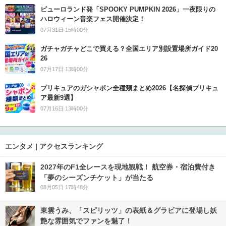
ピューロランド発「SPOOKY PUMPKIN 2026」一夜限りの
ハロウィーン音楽フェス開催決定！
07月31日 15時00分
ガチャガチャどこで買える？全国エリア別設置場所ガイド20
26
07月17日 13時00分
プリキュアのガシャポン全種類まとめ2026【名探偵プリキュ
ア最新9選】
07月16日 13時00分
エンタメ | アクセスランキング
2027年のF1全レースを現地観戦！ 航空券・宿泊費付き
「夢のシーズンチケット」が当たる
08月05日 17時48分
東雲うみ、「スピリッツ」の表紙＆グラビアに登場し妖
艶な雰囲気でファンを魅了！