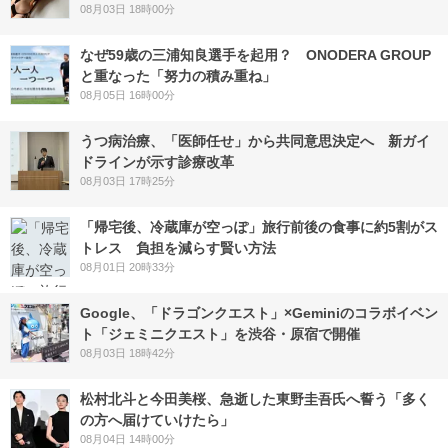
08月03日 18時00分
なぜ59歳の三浦知良選手を起用？ ONODERA GROUP
と重なった「努力の積み重ね」
08月05日 16時00分
うつ病治療、「医師任せ」から共同意思決定へ 新ガイ
ドラインが示す診療改革
08月03日 17時25分
「帰宅後、冷蔵庫が空っぽ」旅行前後の食事に約5割がス
トレス 負担を減らす賢い方法
08月01日 20時33分
Google、「ドラゴンクエスト」×Geminiのコラボイベン
ト「ジェミニクエスト」を渋谷・原宿で開催
08月03日 18時42分
松村北斗と今田美桜、急逝した東野圭吾氏へ誓う「多く
の方へ届けていけたら」
08月04日 14時00分