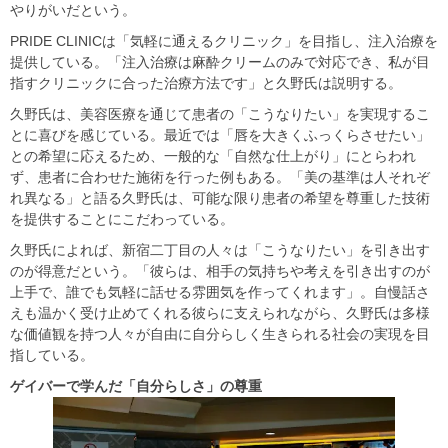
やりがいだという。
PRIDE CLINICは「気軽に通えるクリニック」を目指し、注入治療を
提供している。「注入治療は麻酔クリームのみで対応でき、私が目
指すクリニックに合った治療方法です」と久野氏は説明する。
久野氏は、美容医療を通じて患者の「こうなりたい」を実現するこ
とに喜びを感じている。最近では「唇を大きくふっくらさせたい」
との希望に応えるため、一般的な「自然な仕上がり」にとらわれ
ず、患者に合わせた施術を行った例もある。「美の基準は人それぞ
れ異なる」と語る久野氏は、可能な限り患者の希望を尊重した技術
を提供することにこだわっている。
久野氏によれば、新宿二丁目の人々は「こうなりたい」を引き出す
のが得意だという。「彼らは、相手の気持ちや考えを引き出すのが
上手で、誰でも気軽に話せる雰囲気を作ってくれます」。自慢話さ
えも温かく受け止めてくれる彼らに支えられながら、久野氏は多様
な価値観を持つ人々が自由に自分らしく生きられる社会の実現を目
指している。
ゲイバーで学んだ「自分らしさ」の尊重