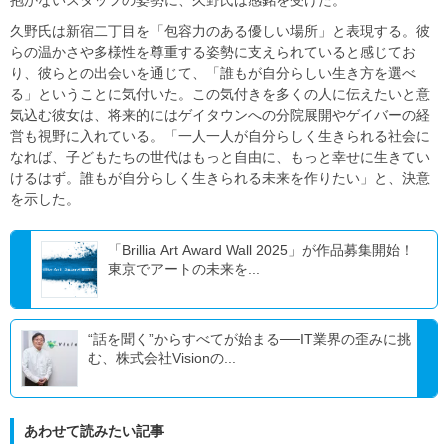
抱かないスタッフの姿勢に、久野氏は感銘を受けた。
久野氏は新宿二丁目を「包容力のある優しい場所」と表現する。彼
らの温かさや多様性を尊重する姿勢に支えられていると感じてお
り、彼らとの出会いを通じて、「誰もが自分らしい生き方を選べ
る」ということに気付いた。この気付きを多くの人に伝えたいと意
気込む彼女は、将来的にはゲイタウンへの分院展開やゲイバーの経
営も視野に入れている。「一人一人が自分らしく生きられる社会に
なれば、子どもたちの世代はもっと自由に、もっと幸せに生きてい
けるはず。誰もが自分らしく生きられる未来を作りたい」と、決意
を示した。
「Brillia Art Award Wall 2025」が作品募集開始！
東京でアートの未来を...
“話を聞く”からすべてが始まる──IT業界の歪みに挑
む、株式会社Visionの...
あわせて読みたい記事