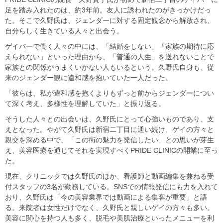
足を踏み入れたのは、約3年前。友人に誘われたのがきっかけだっ
た。そこで久野氏は、ジェンダーに対する固定観念から解放され、
自分らしく生きている人々と出会う。
ゲイバーで働く人々の中には、「結婚をしない」「家族の期待に応
えられない」といった理由から、「普通の人生」を送れないことで
家族との関係がうまくいかない人もいるという。久野氏自身も、従
来のジェンダー観に違和感を抱いていた一人だった。
「彼らは、私が違和感を抱くよりもずっと前からジェンダーについ
て深く考え、多様性を理解していた」と振り返る。
そうした人々との出会いは、久野氏にとって心強いものであり、支
えとなった。やがて久野氏は新宿二丁目に通い続け、ゲイの方々と
親交を深める中で、「この街の魅力を発信したい」との思いが芽生
え、美容医療を通じてそれを実現すべくPRIDE CLINICの開業に至っ
た。
現在、クリニックでは久野氏のほか、看護師と動画編集を兼ねる受
付スタッフの3名が勤務している。SNSでの情報発信にも力を入れて
おり、久野氏は「今の美容業界では動画による集客が重要」と語
る。来院者は女性だけでなく、久野氏と親しいゲイの方々も多い。
美容に関心を持つ人も多く、脱毛や美肌治療といったメニューを利