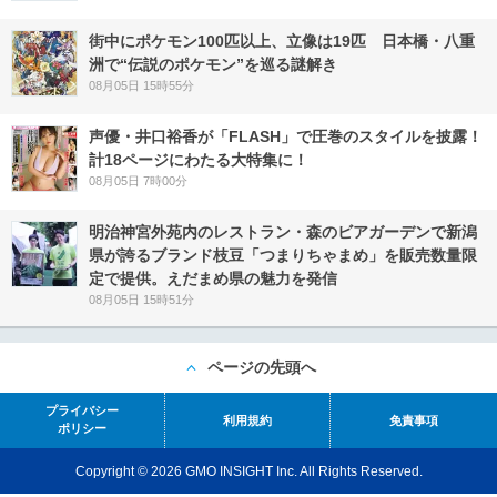
街中にポケモン100匹以上、立像は19匹 日本橋・八重
洲で“伝説のポケモン”を巡る謎解き
08月05日 15時55分
声優・井口裕香が「FLASH」で圧巻のスタイルを披露！
計18ページにわたる大特集に！
08月05日 7時00分
明治神宮外苑内のレストラン・森のビアガーデンで新潟
県が誇るブランド枝豆「つまりちゃまめ」を販売数量限
定で提供。えだまめ県の魅力を発信
08月05日 15時51分
ページの先頭へ
プライバシー
利用規約
免責事項
ポリシー
Copyright © 2026 GMO INSIGHT Inc. All Rights Reserved.