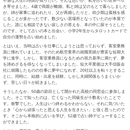
不遇な人生の理由が知りたい。そんな想いが、私を占いの世界へ引
き寄せました。4歳で両親が離婚。私と姉は父のもとで暮らしました
が、姉が家事に追われたり、父が再婚したりと、幼少期は孤独を感
じることが多かったです。数少ない居場所となっていたのが本屋で
した。誰にも相談できない寂しさの答えを、本の中に探そうとした
のです。そして占いの本と出会い、小学2年生からタロットカードで
自分の運勢を占い始めました。
とはいえ、当時は占いを仕事にしようとは思っておらず、客室乗務
員に憧れていました。そのため航空業界の就職実績が豊富な短期大
学に進学。しかし、客室乗務員になるための視力基準に満たず、夢
を諦めざるを得なくなってしまいました。短大卒業後は大手信販会
社に就職したものの仕事に夢中になれず、20社以上を転々とするこ
とに。同時に、結婚・出産を経験。しかし夫婦関係もうまくいか
ず、苦しい日々が続きました。
そうしたなか、50歳の節目として開かれた高校の同窓会に参加しま
した。そこで知ったのは、亡くなった同級生が十数名いたことで
す。衝撃でした。人生はいつ終わるかわからない。それに気づいた
とき「心から頑張ったと思える人生を生きたい」と強く思ったので
す。そこから本格的に占いを学び、52歳で占い師デビューすること
ができました。