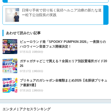
日帰り手術で切り拓く鼠径ヘルニア治療の新たな道
ー松下公治院長の実践
あわせて読みたい記事
ピューロランド発「SPOOKY PUMPKIN 2026」一夜限りの
ハロウィーン音楽フェス開催決定！
07月31日 15時00分
ガチャガチャどこで買える？全国エリア別設置場所ガイド20
26
07月17日 13時00分
プリキュアのガシャポン全種類まとめ2026【名探偵プリキュ
ア最新9選】
07月16日 13時00分
エンタメ | アクセスランキング