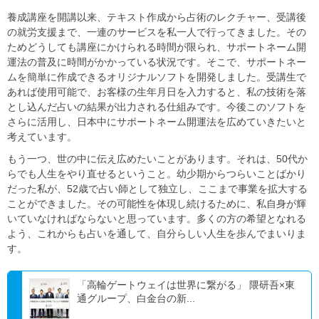
養成講座を開講以来、テキスト作成から占術のレクチャー、受講後
の就労支援まで、一連のサービスを私一人で行ってきました。その
ためどうしても講座にかけられる時間が限られ、サポートネーム開
運法の普及に時間がかかっている状況です。そこで、サポートネー
ムを簡単に作成できるオリジナルソフトを開発しました。受講生で
あれば使用可能で、お客様の生年月日を入力すると、私の技術を落
とし込んだ占いの結果が出力される仕組みです。今後このソフトを
さらに活用し、日本中にサポートネーム開運法を広めていきたいと
考えています。
もう一つ、世の中に伝え広めたいことがあります。それは、50代か
らでも人生をやり直せるということ。幼少期からつらいことばかり
だった私が、52歳で占い師として独立し、ここまで事業を拡大する
ことができました。その可能性を体現し続けるために、私自身が輝
いていなければならないと思っています。多くの方の希望となれる
よう、これからも占いを通して、自分らしい人生を歩んでまいりま
す。
「高輪ゲートウェイは世界に繋がる」 隈研吾×東
通グループ、白金台の新...