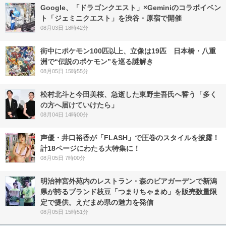
Google、「ドラゴンクエスト」×Geminiのコラボイベン
ト「ジェミニクエスト」を渋谷・原宿で開催
08月03日 18時42分
街中にポケモン100匹以上、立像は19匹 日本橋・八重
洲で“伝説のポケモン”を巡る謎解き
08月05日 15時55分
松村北斗と今田美桜、急逝した東野圭吾氏へ誓う「多く
の方へ届けていけたら」
08月04日 14時00分
声優・井口裕香が「FLASH」で圧巻のスタイルを披露！
計18ページにわたる大特集に！
08月05日 7時00分
明治神宮外苑内のレストラン・森のビアガーデンで新潟
県が誇るブランド枝豆「つまりちゃまめ」を販売数量限
定で提供。えだまめ県の魅力を発信
08月05日 15時51分