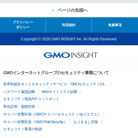
ページの先頭へ
プライバシー
利用規約
免責事項
ポリシー
Copyright © 2026 GMO INSIGHT Inc. All Rights Reserved.
GMOインターネットグループのセキュリティ事業について
世界初総合ネットセキュリティサービス「GMOセキュリティ24」
パスワード漏洩診断
Webサイトリスク診断
セキュリティ相談AIチャットボット
実在証明・盗聴対策
サイバー攻撃対策（GMOサイバーセキュリティ byイエラエ）
サイバー攻撃対策（GMO Flatt Security）
なりすまし対策
セキュリティ事業の軌跡