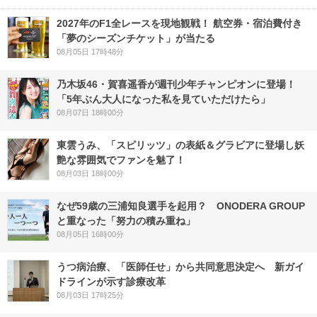
2027年のF1全レースを現地観戦！ 航空券・宿泊費付き
「夢のシーズンチケット」が当たる
08月05日 17時48分
乃木坂46・賀喜遥香が週刊少年チャンピオンに登場！
「5年ぶん大人になった私を見ていただけたら」
08月07日 18時00分
東雲うみ、「スピリッツ」の表紙＆グラビアに登場し妖
艶な雰囲気でファンを魅了！
08月03日 18時00分
なぜ59歳の三浦知良選手を起用？ ONODERA GROUP
と重なった「努力の積み重ね」
08月05日 16時00分
うつ病治療、「医師任せ」から共同意思決定へ 新ガイ
ドラインが示す診療改革
08月03日 17時25分