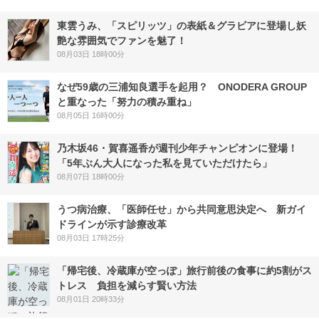
東雲うみ、「スピリッツ」の表紙＆グラビアに登場し妖
艶な雰囲気でファンを魅了！
08月03日 18時00分
なぜ59歳の三浦知良選手を起用？ ONODERA GROUP
と重なった「努力の積み重ね」
08月05日 16時00分
乃木坂46・賀喜遥香が週刊少年チャンピオンに登場！
「5年ぶん大人になった私を見ていただけたら」
08月07日 18時00分
うつ病治療、「医師任せ」から共同意思決定へ 新ガイ
ドラインが示す診療改革
08月03日 17時25分
「帰宅後、冷蔵庫が空っぽ」旅行前後の食事に約5割がス
トレス 負担を減らす賢い方法
08月01日 20時33分