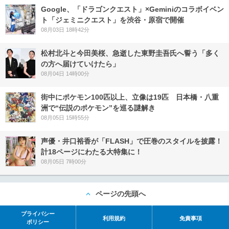
Google、「ドラゴンクエスト」×Geminiのコラボイベン
ト「ジェミニクエスト」を渋谷・原宿で開催
08月03日 18時42分
松村北斗と今田美桜、急逝した東野圭吾氏へ誓う「多く
の方へ届けていけたら」
08月04日 14時00分
街中にポケモン100匹以上、立像は19匹 日本橋・八重
洲で“伝説のポケモン”を巡る謎解き
08月05日 15時55分
声優・井口裕香が「FLASH」で圧巻のスタイルを披露！
計18ページにわたる大特集に！
08月05日 7時00分
ページの先頭へ
プライバシー
利用規約
免責事項
ポリシー