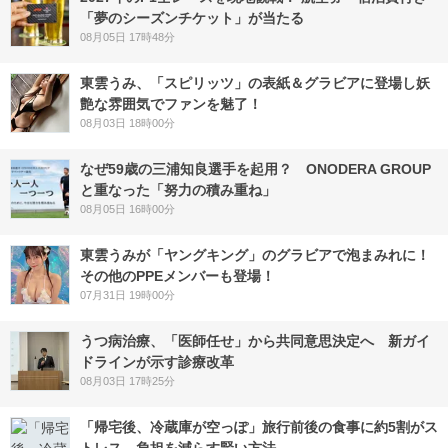
「夢のシーズンチケット」が当たる
08月05日 17時48分
東雲うみ、「スピリッツ」の表紙＆グラビアに登場し妖
艶な雰囲気でファンを魅了！
08月03日 18時00分
なぜ59歳の三浦知良選手を起用？ ONODERA GROUP
と重なった「努力の積み重ね」
08月05日 16時00分
東雲うみが「ヤングキング」のグラビアで泡まみれに！
その他のPPEメンバーも登場！
07月31日 19時00分
うつ病治療、「医師任せ」から共同意思決定へ 新ガイ
ドラインが示す診療改革
08月03日 17時25分
「帰宅後、冷蔵庫が空っぽ」旅行前後の食事に約5割がス