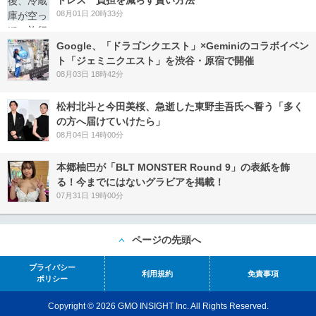
トレス 負担を減らす賢い方法
08月01日 20時33分
Google、「ドラゴンクエスト」×Geminiのコラボイベン
ト「ジェミニクエスト」を渋谷・原宿で開催
08月03日 18時42分
松村北斗と今田美桜、急逝した東野圭吾氏へ誓う「多く
の方へ届けていけたら」
08月04日 14時00分
本郷柚巴が「BLT MONSTER Round 9」の表紙を飾
る！今までにはないグラビアを掲載！
07月31日 19時00分
ページの先頭へ
プライバシー
利用規約
免責事項
ポリシー
Copyright © 2026 GMO INSIGHT Inc. All Rights Reserved.