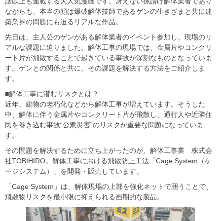
話以上も連載する大人気漫画です。冴えない孫請け解体業者であり
ながらも、本当の顔は爆破解体技師であるゲンの生きざまと共に建
築業界の問題にも迫るリアルな作品。
先日は、主人公のゲンがある解体業者のイベント参加し、現場のリ
アルな課題に迫りました。解体工事の現場では、金属片やコンクリ
ート片が飛散することで起きている事故が深刻なものとなっていま
す。ゲンとの関係と共に、その課題を解決する方法をご紹介しま
す。
■解体工事に潜むリスクとは？
近年、建物の老朽化などから解体工事が増えています。そうした
中、解体に伴う金属片やコンクリート片が飛散し、通行人や近隣住
民を巻き込む事故“公衆災害”のリスクが重要な問題になっていま
す。
その問題を解決するために立ち上がったのが、解体工事業 株式会
社TOBIHIRO。解体工事における飛散防止工法「Cage System（ケ
ージシステム）」を開発・販売しています。
「Cage System」は、解体現場の上部を強化ネットで囲うことで、
飛散物リスクを最小限に抑えられる画期的な製品。