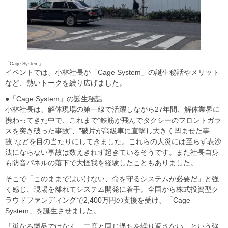
「Cage System」
イベントでは、小林社長が「Cage System」の誕生秘話やメリット
など、熱いトークを繰り広げました。
●「Cage System」の誕生秘話
小林社長は、解体現場の第一線で活躍しながら27年間、解体業界に
携わってきた中で、これまで”鉄筋が飛んでタクシーのフロントガラ
スを突き破った事故”、”破片が高級車に直撃し大きく凹ませた事
故”などを目の当たりにしてきました。これらの人災には至らず表沙
汰にならない事故は数えきれず起きているそうです。また社長自身
も防音パネルの落下で大怪我を経験したこともありました。
そこで「このままではいけない、命を守るシステムが必要だ」と強
く感じ、現場を離れてシステム開発に着手。全国から株式投資型ク
ラウドファンディングで2,400万円の支援を受け、「Cage
System」を誕生させました。
「単なる製品ではなく、二度と同じ過ちを繰り返さない」という強