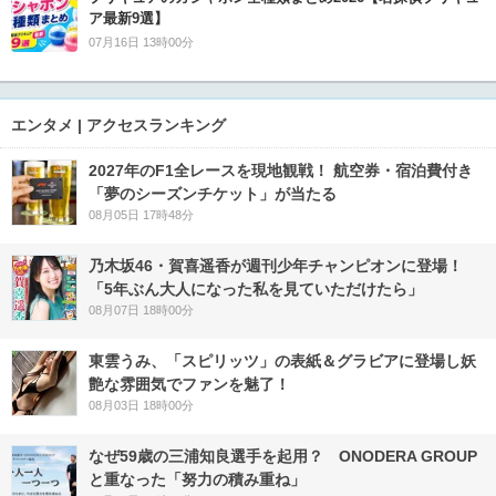
ア最新9選】
07月16日 13時00分
エンタメ | アクセスランキング
2027年のF1全レースを現地観戦！ 航空券・宿泊費付き
「夢のシーズンチケット」が当たる
08月05日 17時48分
乃木坂46・賀喜遥香が週刊少年チャンピオンに登場！
「5年ぶん大人になった私を見ていただけたら」
08月07日 18時00分
東雲うみ、「スピリッツ」の表紙＆グラビアに登場し妖
艶な雰囲気でファンを魅了！
08月03日 18時00分
なぜ59歳の三浦知良選手を起用？ ONODERA GROUP
と重なった「努力の積み重ね」