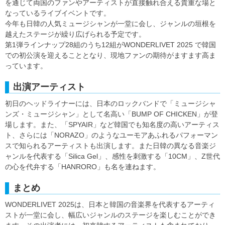
を通じて両国のファンやアーティストが直接触れ合える貴重な場と
なっているライブイベントです。
今年も日韓の人気ミュージシャンが一堂に会し、ジャンルの垣根を
越えたステージが繰り広げられる予定です。
第1弾ラインナップ28組のうち12組がWONDERLIVET 2025 で韓国
での初公演を迎えることとなり、現地ファンの期待がますます高ま
っています。
出演アーティスト
初日のヘッドライナーには、日本のロックバンドで「ミュージシャ
ンズ・ミュージシャン」として名高い「BUMP OF CHICKEN」が登
場します。また、「SPYAIR」など韓国でも知名度の高いアーティス
ト、さらには「NORAZO」のようなユーモアあふれるパフォーマン
スで知られるアーティストも出演します。また日韓の異なる音楽ジ
ャンルを代表する「Silica Gel」、感性を刺激する「10CM」、Z世代
の心を代弁する「HANRORO」も名を連ねます。
まとめ
WONDERLIVET 2025は、日本と韓国の音楽界を代表するアーティ
ストが一堂に会し、幅広いジャンルのステージを楽しむことができ