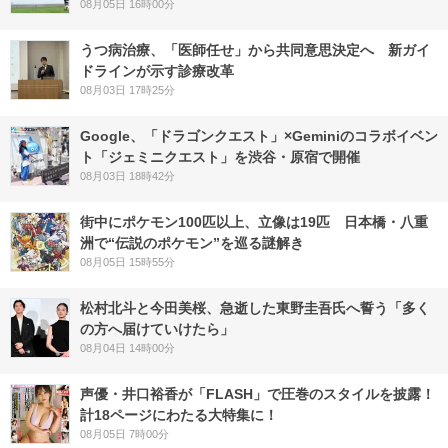
08月05日 16時00分
うつ病治療、「医師任せ」から共同意思決定へ 新ガイ
ドラインが示す診療改革
08月03日 17時25分
Google、「ドラゴンクエスト」×Geminiのコラボイベン
ト「ジェミニクエスト」を渋谷・原宿で開催
08月03日 18時42分
街中にポケモン100匹以上、立像は19匹 日本橋・八重
洲で“伝説のポケモン”を巡る謎解き
08月05日 15時55分
松村北斗と今田美桜、急逝した東野圭吾氏へ誓う「多く
の方へ届けていけたら」
08月04日 14時00分
声優・井口裕香が「FLASH」で圧巻のスタイルを披露！
計18ページにわたる大特集に！
08月05日 7時00分