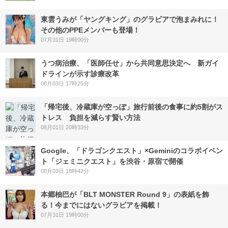
東雲うみが「ヤングキング」のグラビアで泡まみれに！
その他のPPEメンバーも登場！
07月31日 19時00分
うつ病治療、「医師任せ」から共同意思決定へ 新ガイ
ドラインが示す診療改革
08月03日 17時25分
「帰宅後、冷蔵庫が空っぽ」旅行前後の食事に約5割がス
トレス 負担を減らす賢い方法
08月01日 20時33分
Google、「ドラゴンクエスト」×Geminiのコラボイベン
ト「ジェミニクエスト」を渋谷・原宿で開催
08月03日 18時42分
本郷柚巴が「BLT MONSTER Round 9」の表紙を飾
る！今までにはないグラビアを掲載！
07月31日 19時00分