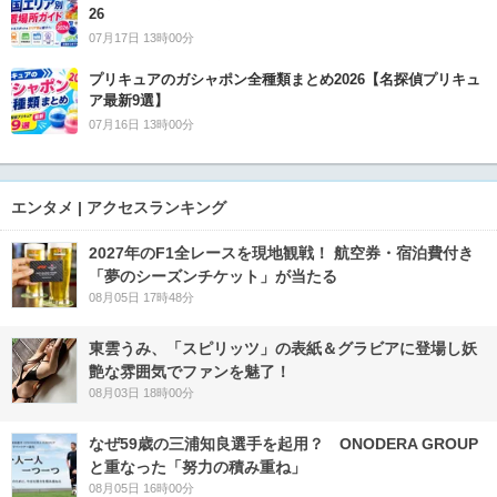
26
07月17日 13時00分
プリキュアのガシャポン全種類まとめ2026【名探偵プリキュ
ア最新9選】
07月16日 13時00分
エンタメ | アクセスランキング
2027年のF1全レースを現地観戦！ 航空券・宿泊費付き
「夢のシーズンチケット」が当たる
08月05日 17時48分
東雲うみ、「スピリッツ」の表紙＆グラビアに登場し妖
艶な雰囲気でファンを魅了！
08月03日 18時00分
なぜ59歳の三浦知良選手を起用？ ONODERA GROUP
と重なった「努力の積み重ね」
08月05日 16時00分