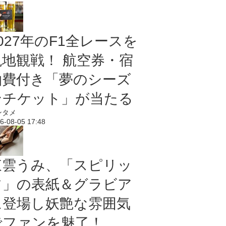
027年のF1全レースを
現地観戦！ 航空券・宿
泊費付き「夢のシーズ
ンチケット」が当たる
ンタメ
6-08-05 17:48
東雲うみ、「スピリッ
ツ」の表紙＆グラビア
に登場し妖艶な雰囲気
でファンを魅了！