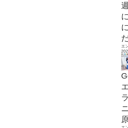
エ
202
G
エ
エ