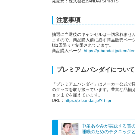
発売元：株式会社BANDAI SPIRITS
注意事項
抽選に当選後のキャンセルは一切承れませ
ますので、商品購入前に必ず商品販売ペー
様1回限りと制限されています。
商品購入ページ:
https://p-bandai.jp/item/i
プレミアムバンダイについて
「プレミアムバンダイ」はメーカー公式で
のグッズを取り扱っています。豊富な品揃
ョンまでを揃えています。
URL：
https://p-bandai.jp/?rt=pr
中条あやみが実践する質
睡眠のためのテクニック