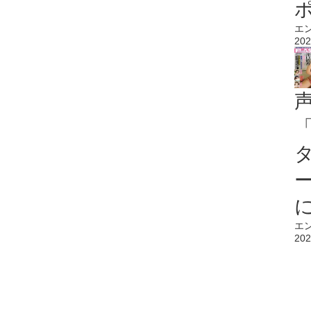
エ
202
エ
202