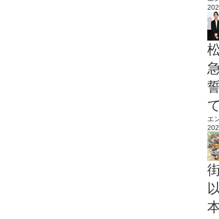
202
エ
202