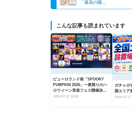
「最高の睡...
こんな記事も読まれています
ピューロランド発「SPOOKY
PUMPKIN 2026」一夜限りのハ
ガチャガ
ロウィーン音楽フェス開催決
国エリア別
定！
2026-07-31 15:00
2026-07-17 