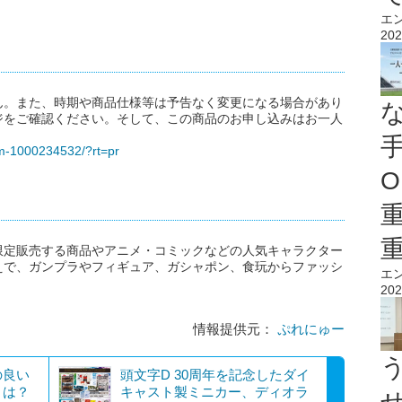
エ
202
ん。また、時期や商品仕様等は予告なく変更になる場合があり
ジをご確認ください。そして、この商品のお申し込みはお一人
tem-1000234532/?rt=pr
O
限定販売する商品やアニメ・コミックなどの人気キャラクター
えで、ガンプラやフィギュア、ガシャポン、食玩からファッシ
エ
202
情報提供元：
ぷれにゅー
の良い
頭文字D 30周年を記念したダイ
とは？
キャスト製ミニカー、ディオラ