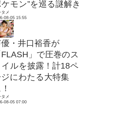
ポケモン”を巡る謎解き
ンタメ
6-08-05 15:55
声優・井口裕香が
「FLASH」で圧巻のス
タイルを披露！計18ペ
ージにわたる大特集
に！
ンタメ
6-08-05 07:00