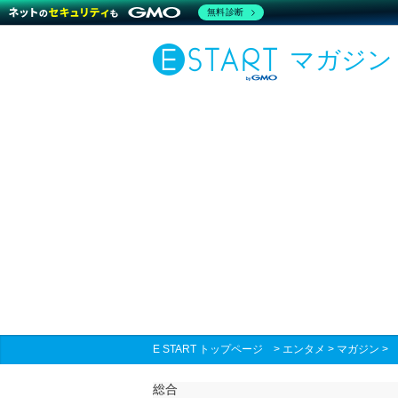
無料診断
マガジン
E START トップページ
>
エンタメ
>
マガジン
総合