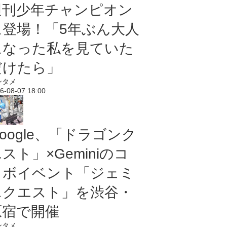
週刊少年チャンピオン
に登場！「5年ぶん大人
になった私を見ていた
だけたら」
ンタメ
6-08-07 18:00
oogle、「ドラゴンク
スト」×Geminiのコ
ラボイベント「ジェミ
ニクエスト」を渋谷・
原宿で開催
ンタメ