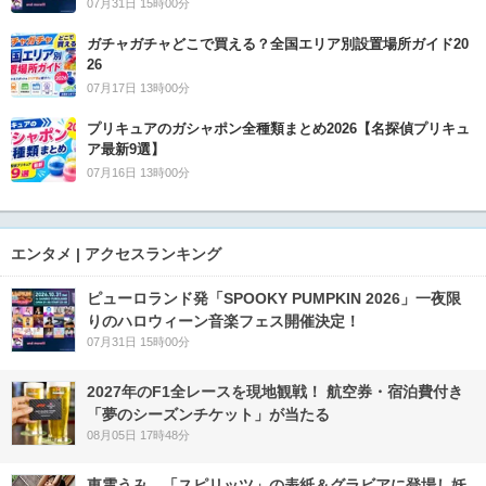
07月31日 15時00分
ガチャガチャどこで買える？全国エリア別設置場所ガイド20
26
07月17日 13時00分
プリキュアのガシャポン全種類まとめ2026【名探偵プリキュ
ア最新9選】
07月16日 13時00分
エンタメ | アクセスランキング
ピューロランド発「SPOOKY PUMPKIN 2026」一夜限
りのハロウィーン音楽フェス開催決定！
07月31日 15時00分
2027年のF1全レースを現地観戦！ 航空券・宿泊費付き
「夢のシーズンチケット」が当たる
08月05日 17時48分
東雲うみ、「スピリッツ」の表紙＆グラビアに登場し妖