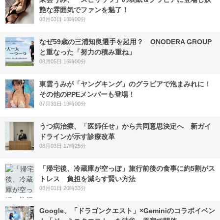
艶な雰囲気でファンを魅了！
08月03日 18時00分
なぜ59歳の三浦知良選手を起用？ ONODERA GROUP
と重なった「努力の積み重ね」
08月05日 16時00分
東雲うみが「ヤングキング」のグラビアで泡まみれに！
その他のPPEメンバーも登場！
07月31日 19時00分
うつ病治療、「医師任せ」から共同意思決定へ 新ガイ
ドラインが示す診療改革
08月03日 17時25分
「帰宅後、冷蔵庫が空っぽ」旅行前後の食事に約5割がス
トレス 負担を減らす賢い方法
08月01日 20時33分
Google、「ドラゴンクエスト」×Geminiのコラボイベン