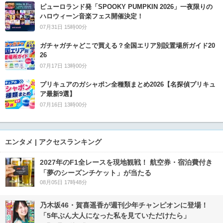
ピューロランド発「SPOOKY PUMPKIN 2026」一夜限りの
ハロウィーン音楽フェス開催決定！
07月31日 15時00分
ガチャガチャどこで買える？全国エリア別設置場所ガイド20
26
07月17日 13時00分
プリキュアのガシャポン全種類まとめ2026【名探偵プリキュ
ア最新9選】
07月16日 13時00分
エンタメ | アクセスランキング
2027年のF1全レースを現地観戦！ 航空券・宿泊費付き
「夢のシーズンチケット」が当たる
08月05日 17時48分
乃木坂46・賀喜遥香が週刊少年チャンピオンに登場！
「5年ぶん大人になった私を見ていただけたら」