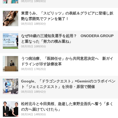
08月07日 18時00分
東雲うみ、「スピリッツ」の表紙＆グラビアに登場し妖
艶な雰囲気でファンを魅了！
08月03日 18時00分
なぜ59歳の三浦知良選手を起用？ ONODERA GROUP
と重なった「努力の積み重ね」
08月05日 16時00分
うつ病治療、「医師任せ」から共同意思決定へ 新ガイ
ドラインが示す診療改革
08月03日 17時25分
Google、「ドラゴンクエスト」×Geminiのコラボイベン
ト「ジェミニクエスト」を渋谷・原宿で開催
08月03日 18時42分
松村北斗と今田美桜、急逝した東野圭吾氏へ誓う「多く
の方へ届けていけたら」
08月04日 14時00分