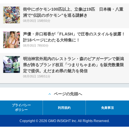
街中にポケモン100匹以上、立像は19匹 日本橋・八重
洲で“伝説のポケモン”を巡る謎解き
08月05日 15時55分
声優・井口裕香が「FLASH」で圧巻のスタイルを披露！
計18ページにわたる大特集に！
08月05日 7時00分
明治神宮外苑内のレストラン・森のビアガーデンで新潟
県が誇るブランド枝豆「つまりちゃまめ」を販売数量限
定で提供。えだまめ県の魅力を発信
08月05日 15時51分
ページの先頭へ
プライバシー
利用規約
免責事項
ポリシー
Copyright © 2026 GMO INSIGHT Inc. All Rights Reserved.