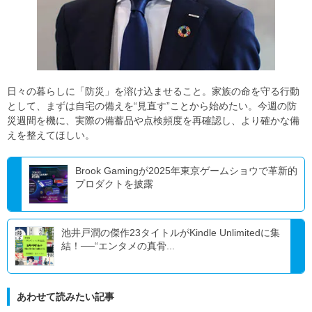
日々の暮らしに「防災」を溶け込ませること。家族の命を守る行動
として、まずは自宅の備えを“見直す”ことから始めたい。今週の防
災週間を機に、実際の備蓄品や点検頻度を再確認し、より確かな備
えを整えてほしい。
Brook Gamingが2025年東京ゲームショウで革新的
プロダクトを披露
池井戸潤の傑作23タイトルがKindle Unlimitedに集
結！──“エンタメの真骨...
あわせて読みたい記事