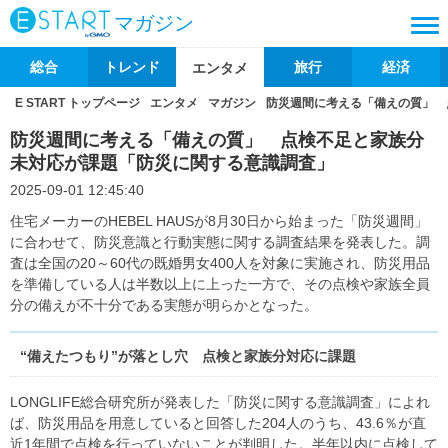
マガジン
総合
トレンド
旅行
経済
エンタメ
E START トップページ
エンタメ
マガジン
防災週間に考える「備えの質」 
防災週間に考える「備えの質」 点検不足と家族分
未対応が課題「防災に関する意識調査」
2025-09-01 12:45:40
住宅メーカーのHEBEL HAUSが8月30日から始まった「防災週間」
に合わせて、防災意識と行動実態に関する調査結果を発表した。調
査は全国の20～60代の既婚男女400人を対象に実施され、防災用品
を準備している人は半数以上に上った一方で、その点検や家族全員
分の備えが不十分である実態が明らかとなった。
“備えたつもり”が落とし穴 点検と家族分対応に課題
LONGLIFE総合研究所が発表した「防災に関する意識調査」によれ
ば、防災用品を用意していると回答した204人のうち、43.6％が直
近1年間で点検を行っていないことが判明した。半年以内に点検して