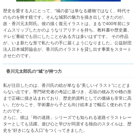
歴史を愛する人にとって、“城の姿”は単なる建物ではなく、時代そ
のものを映す鏡です。そんな城郭の魅力を描き出してきたのが、
故・香川元太郎氏。彼の描く復元イラストは、まるで400年前にタ
イムスリップしたかのようなリアリティを持ち、教科書や歴史書、
テレビ番組でも目にしたことがある方は多いはずです。 その作品
が、いま新たな形で私たちの手に届くようになりました。公益財団
法人日本城郭協会が、香川氏のイラストを貸し出す事業をスタート
させたのです。
香川元太郎氏の“城”が持つ力
私が注目したのは、香川氏の絵が単なる“美しいイラスト”にとどま
らない点です。専門研究者の考証に基づき、石垣の積み方や櫓の形
まで正確に描き込まれており、歴史的資料としての価値も非常に高
い。だからこそ、学術書から子ども向け絵本まで幅広く使われてき
たのです。
さらに、彼は「時の迷路」シリーズでも知られる迷路イラストレー
ターとしても活躍。遊び心と学びが同居する独自のスタイルは、歴
史を“好きになる入口”をつくってきました。