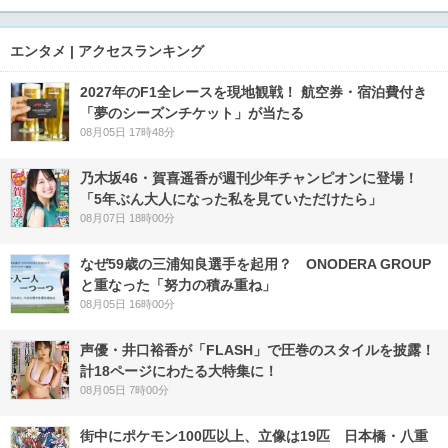
エンタメ | アクセスランキング
2027年のF1全レースを現地観戦！ 航空券・宿泊費付き
「夢のシーズンチケット」が当たる
08月05日 17時48分
乃木坂46・賀喜遥香が週刊少年チャンピオンに登場！
「5年ぶん大人になった私を見ていただけたら」
08月07日 18時00分
なぜ59歳の三浦知良選手を起用？ ONODERA GROUP
と重なった「努力の積み重ね」
08月05日 16時00分
声優・井口裕香が「FLASH」で圧巻のスタイルを披露！
計18ページにわたる大特集に！
08月05日 7時00分
街中にポケモン100匹以上、立像は19匹 日本橋・八重