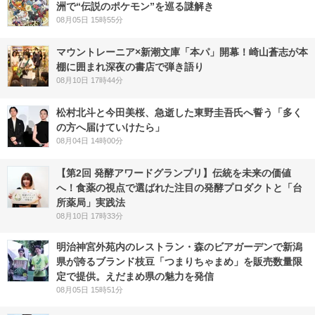
洲で“伝説のポケモン”を巡る謎解き
08月05日 15時55分
マウントレーニア×新潮文庫「本パ」開幕！崎山蒼志が本
棚に囲まれ深夜の書店で弾き語り
08月10日 17時44分
松村北斗と今田美桜、急逝した東野圭吾氏へ誓う「多く
の方へ届けていけたら」
08月04日 14時00分
【第2回 発酵アワードグランプリ】伝統を未来の価値
へ！食薬の視点で選ばれた注目の発酵プロダクトと「台
所薬局」実践法
08月10日 17時33分
明治神宮外苑内のレストラン・森のビアガーデンで新潟
県が誇るブランド枝豆「つまりちゃまめ」を販売数量限
定で提供。えだまめ県の魅力を発信
08月05日 15時51分