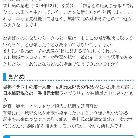
香川氏の急逝（2024年12月）を受け、「作品を途絶えさせるのでは
なく、未来へと生かしていく」ことを決断したのだと感じます。こ
れは、単なる資料提供ではなく、城郭文化の継承そのものにつなが
る大きな一歩です。
歴史好きのあなたなら、きっと一度は「もしこの城が現代に残って
いたら？」と想像したことがあるのではないでしょうか。
香川氏の作品は、その想像を“目に見える形”にしてくれます。
もし地域のプロジェクトや学習の場で、彼のイラストを活用できる
としたら――あなたならどんな場面で使ってみたいですか？
まとめ
城郭イラストの第一人者・香川元太郎氏の作品
が公式に利用可能に
日本城郭協会の「
香川元太郎ライブラリ
」
から簡単に申し込みでき
る
教育、観光、イベントなど幅広い場面で活用可能
背景には「城郭文化を未来へ継承したい」という強い思いがある
歴史を未来につなぐこの取り組み。香川氏の精緻な筆致が、次の世
代にどんな“城物語”を描き出していくのか、今から楽しみです。