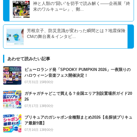
神と人類の“闘い”を切手で読み解く――企画展『終
末のワルキューレ』、郵...
芳根京子、防災意識が変わった瞬間とは？地震保険
CMの舞台裏＆インタビ...
あわせて読みたい記事
ピューロランド発「SPOOKY PUMPKIN 2026」一夜限りの
ハロウィーン音楽フェス開催決定！
07月31日 15時00分
ガチャガチャどこで買える？全国エリア別設置場所ガイド20
26
07月17日 13時00分
プリキュアのガシャポン全種類まとめ2026【名探偵プリキュ
ア最新9選】
07月16日 13時00分