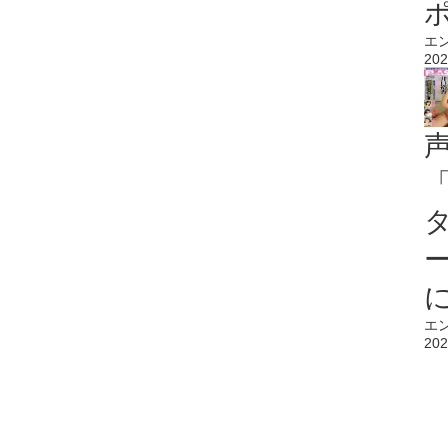
エ
202
エ
202