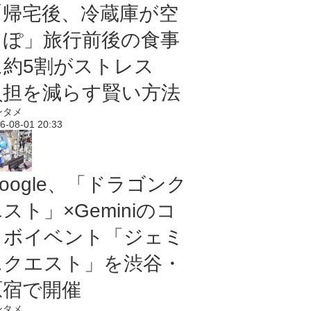
「帰宅後、冷蔵庫が空
っぽ」旅行前後の食事
に約5割がストレス
負担を減らす賢い方法
ンタメ
6-08-01 20:33
oogle、「ドラゴンク
スト」×Geminiのコ
ラボイベント「ジェミ
ニクエスト」を渋谷・
原宿で開催
ンタメ