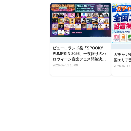
ピューロランド発「SPOOKY
PUMPKIN 2026」一夜限りのハ
ガチャガ
ロウィーン音楽フェス開催決
国エリア別
定！
2026-07-31 15:00
2026-07-17 