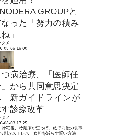
NODERA GROUPと
重なった「努力の積み
重ね」
ンタメ
6-08-05 16:00
うつ病治療、「医師任
せ」から共同意思決定
へ 新ガイドラインが
示す診療改革
ンタメ
6-08-03 17:25