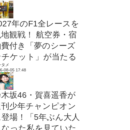
027年のF1全レースを
現地観戦！ 航空券・宿
泊費付き「夢のシーズ
ンチケット」が当たる
ンタメ
6-08-05 17:48
乃木坂46・賀喜遥香が
週刊少年チャンピオン
に登場！「5年ぶん大人
になった私を見ていた