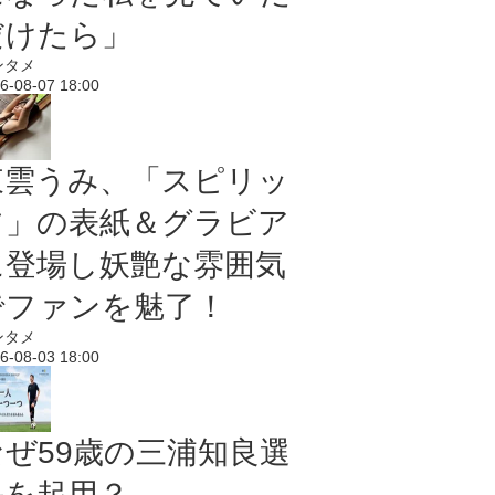
だけたら」
ンタメ
6-08-07 18:00
東雲うみ、「スピリッ
ツ」の表紙＆グラビア
に登場し妖艶な雰囲気
でファンを魅了！
ンタメ
6-08-03 18:00
なぜ59歳の三浦知良選
手を起用？