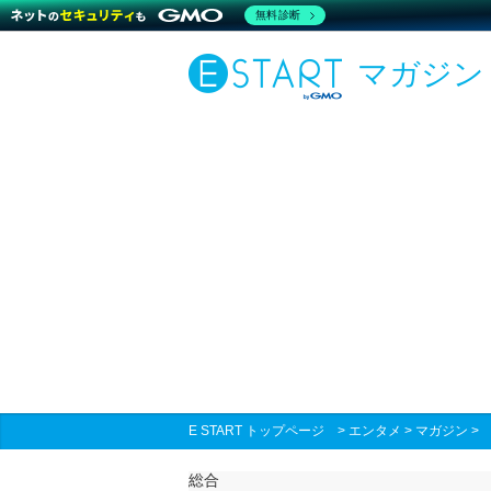
無料診断
マガジン
E START トップページ
>
エンタメ
>
マガジン
総合