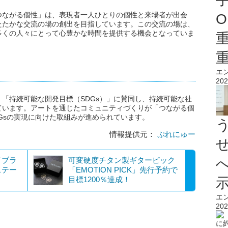
つながる個性」は、表現者一人ひとりの個性と来場者が出会
O
たたかな交流の場の創出を目指しています。この交流の場は、
多くの人々にとって心豊かな時間を提供する機会となっていま
エ
202
「持続可能な開発目標（SDGs）」に賛同し、持続可能な社
ています。アートを通じたコミュニティづくりが「つながる個
Gsの実現に向けた取組みが進められています。
情報提供元：
ぷれにゅー
イブラ
可変硬度チタン製ギターピック
ステー
「EMOTION PICK」先行予約で
目標1200％達成！
エ
202