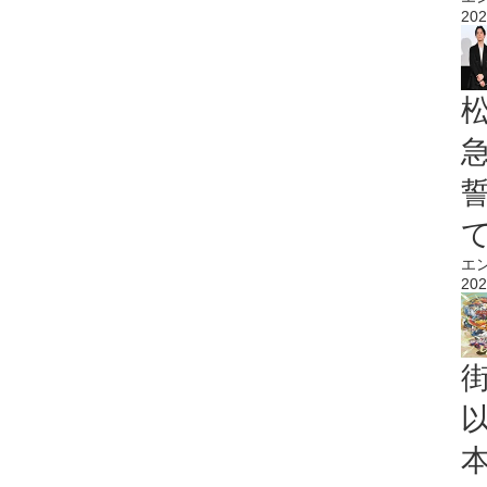
202
エ
202