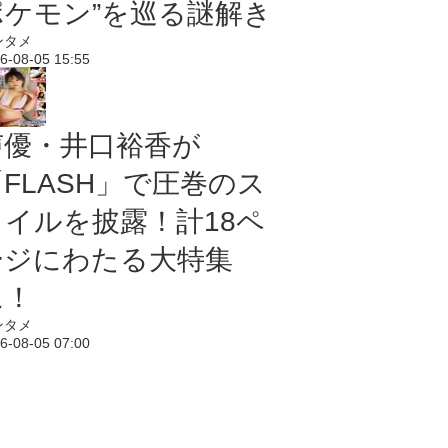
ポケモン”を巡る謎解き
ンタメ
6-08-05 15:55
声優・井口裕香が
「FLASH」で圧巻のス
タイルを披露！計18ペ
ージにわたる大特集
に！
ンタメ
6-08-05 07:00