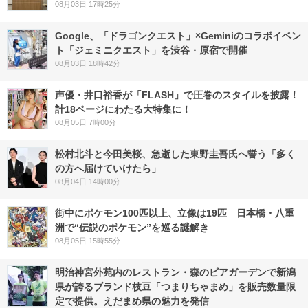
08月03日 17時25分
Google、「ドラゴンクエスト」×Geminiのコラボイベン
ト「ジェミニクエスト」を渋谷・原宿で開催
08月03日 18時42分
声優・井口裕香が「FLASH」で圧巻のスタイルを披露！
計18ページにわたる大特集に！
08月05日 7時00分
松村北斗と今田美桜、急逝した東野圭吾氏へ誓う「多く
の方へ届けていけたら」
08月04日 14時00分
街中にポケモン100匹以上、立像は19匹 日本橋・八重
洲で“伝説のポケモン”を巡る謎解き
08月05日 15時55分
明治神宮外苑内のレストラン・森のビアガーデンで新潟
県が誇るブランド枝豆「つまりちゃまめ」を販売数量限
定で提供。えだまめ県の魅力を発信