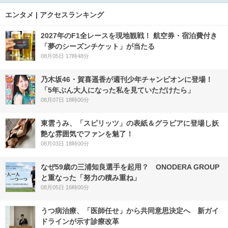
エンタメ | アクセスランキング
2027年のF1全レースを現地観戦！ 航空券・宿泊費付き
「夢のシーズンチケット」が当たる
08月05日 17時48分
乃木坂46・賀喜遥香が週刊少年チャンピオンに登場！
「5年ぶん大人になった私を見ていただけたら」
08月07日 18時00分
東雲うみ、「スピリッツ」の表紙＆グラビアに登場し妖
艶な雰囲気でファンを魅了！
08月03日 18時00分
なぜ59歳の三浦知良選手を起用？ ONODERA GROUP
と重なった「努力の積み重ね」
08月05日 16時00分
うつ病治療、「医師任せ」から共同意思決定へ 新ガイ
ドラインが示す診療改革