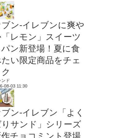
セブン‐イレブンに爽や
か「レモン」スイーツ
＆パン新登場！夏に食
べたい限定商品をチェ
ック
レンド
6-08-03 11:30
セブン‐イレブン「よく
ばりサンド」シリーズ
新作チョコミント登場