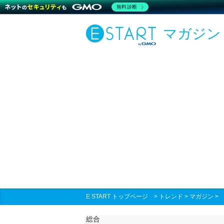
無料診断
マガジン
E START トップページ
>
トレンド
>
マガジン
総合