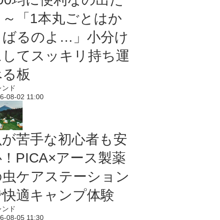
よ～「1本丸ごとはか
さばるのよ…」小分け
にしてスッキリ持ち運
べる板
レンド
6-08-02 11:00
虫が苦手な初心者も安
！PICA×アース製薬
の虫ケアステーション
で快適キャンプ体験
レンド
6-08-05 11:30