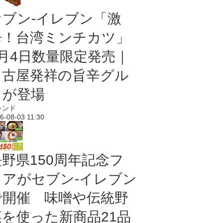
セブン-イレブン「激
辛！台湾ミンチカツ」
8月4日数量限定発売｜
名古屋発祥の旨辛グル
メが登場
レンド
6-08-03 11:30
長野県150周年記念フ
ェアがセブン-イレブン
で開催 味噌や伝統野
菜を使った新商品21品