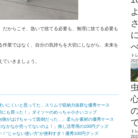
。だからこそ、急いで捨てる必要も、無理に捨てる必要も
る作業ではなく、自分の気持ちを大切にしながら、未来を
ト
202
えていきましょう。
心
使いにくいと思ってた…スリムで収納力抜群な優秀ケース
用にも買った！」ダイソーのめっちゃ小さいコップ
内側がはげちゃって面倒だった…」柔らか素材の優秀ケース
なかなか売ってないのよ！」推し活専用の100円グッズ
ト
！“じゃない使い方”が便利すぎ！優秀100円グッズ
202