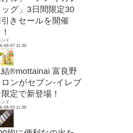
ドッグ」3日間限定30
円引きセールを開催
中！
レンド
6-08-07 11:30
結®mottainai 富良野
メロンがセブン‐イレブ
ン限定で新登場！
レンド
6-08-03 11:30
100均に便利なの出た