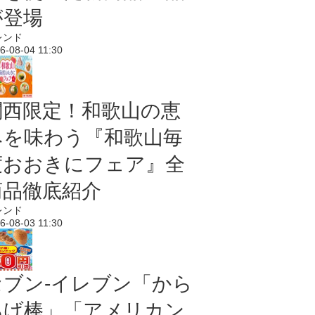
が登場
レンド
6-08-04 11:30
関西限定！和歌山の恵
みを味わう『和歌山毎
度おおきにフェア』全
商品徹底紹介
レンド
6-08-03 11:30
セブン‐イレブン「から
あげ棒」「アメリカン