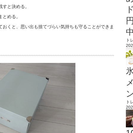
残すと決める。
まとめる。
ておくと、思い出も捨てづらい気持ちも守ることができま
ト
202
氷
ト
202