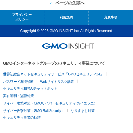
ページの先頭へ
プライバシー
利用規約
免責事項
ポリシー
Copyright © 2026 GMO INSIGHT Inc. All Rights Reserved.
GMOインターネットグループのセキュリティ事業について
世界初総合ネットセキュリティサービス「GMOセキュリティ24」
パスワード漏洩診断
Webサイトリスク診断
セキュリティ相談AIチャットボット
実在証明・盗聴対策
サイバー攻撃対策（GMOサイバーセキュリティ byイエラエ）
サイバー攻撃対策（GMO Flatt Security）
なりすまし対策
セキュリティ事業の軌跡