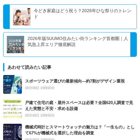
今どき家庭はどう祝う？2026年ひな祭りのトレン
ド
2026年版SUUMO住みたい街ランキング首都圏｜人
気急上昇エリア徹底解説
あわせて読みたい記事
スポーツウェア選びの最新傾向―約7割がデザイン重視
08月09日 15時00分
戸建て住宅の庭・屋外スペースは必要？全国620人調査で見
えた実態と不安・求める設備
08月08日 15時00分
機械式時計とスマートウォッチの魅力は？「一生もの」とし
て67%が機械式を選択した理由を調査
08月08日 15時00分