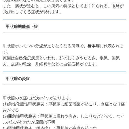
また、病状が進むと、この病気の特徴としてよく知られる、眼球が
飛び出してくる症状が現れます。
甲状腺機能低下症
甲状腺ホルモンの分泌が足りなくなる病気で、
橋本病
に代表されま
す。
原因は自己免疫疾患といわれ、顔のむくみやだるさ、眠気、無気
力、皮膚の乾燥、月経異常などの自覚症状がでます。
甲状腺の炎症
甲状腺の炎症には次の3つがあります。
(1)急性化膿性甲状腺炎：甲状腺に細菌感染が起こり、炎症となり痛
みがでる
(2)亜急性甲状腺炎：甲状腺に腫れや痛み、しこりなどがでる。ウイ
ルス説が有力だが原因は不明
(3)慢性甲状腺炎（橋本病）：甲状腺が炎症を起こす