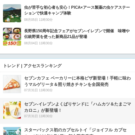
虫が苦手な初心者も安心！PICA×アース製薬の虫ケアステー
ションで快適キャンプ体験
08月05日 11時30分
長野県150周年記念フェアがセブン-イレブンで開催 味噌や
伝統野菜を使った新商品21品が登場
08月04日 11時30分
トレンド | アクセスランキング
セブンカフェ ベーカリーに本格ピザ新登場！手軽に味わ
うマルゲリータ＆照り焼きチキンを全国発売
07月31日 11時30分
セブン‐イレブンよくばりサンドに「ハムカツ＆たまごマ
カロニ」が新登場！
07月31日 11時30分
スターバックス初のカプセルトイ「ジョイフル カプセ