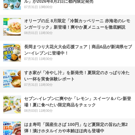
ル」が2026年8月2日に都内限定発売
07月31日 13時00分
オリーブの丘 8月限定「冷製カッペリーニ 赤海老のレモ
ンガーリック」新登場！爽やか夏メニューを徹底解説
08月01日 11時30分
長岡まつり大花火大会応援フェア｜商品6品が新潟県セブ
ン−イレブンに登場中！
07月31日 11時30分
すき家が「冷やし汁」を新発売！夏限定のさっぱり冷た
い一杯を実食体験レポート
07月31日 11時30分
セブン‐イレブンに爽やか「レモン」スイーツ＆パン新登
場！夏に食べたい限定商品をチェック
08月03日 11時30分
はま寿司「国産生さば 100円」など夏限定の旨ねた第2
弾！漬けホタルイカや本鮪ほほ肉も登場中