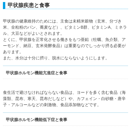
甲状腺疾患と食事
甲状腺の健康維持のためには、主食は未精米穀物（玄米、分づき
米、全粒粉のパン、蕎麦など）、ビタミンB群、ビタミンA、ミネラ
ル、大豆などがよいとされます。
とくに、甲状腺を正常化させる働きをもつ亜鉛（牡蠣、魚介類、ア
ーモンド、納豆、玄米発酵食品）は重要なのでしっかり摂る必要が
あります。
また、水分は十分に摂り、脱水にならないようにします。
甲状腺ホルモン機能亢進症と食事
食生活で避けなければならない食品は、ヨードを多く含む食品（海
藻類、昆布、寒天、昆布だしなど）や、カフェイン・白砂糖・唐辛
子・アルコールなどの刺激物、食品添加物などです。
甲状腺ホルモン機能低下症と食事