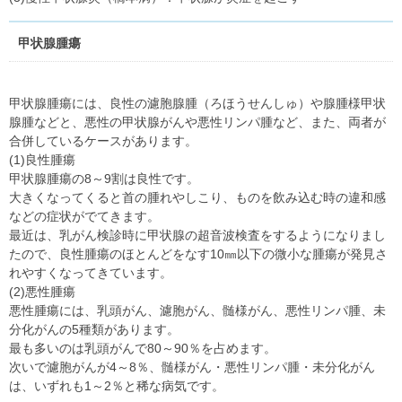
甲状腺腫瘍
甲状腺腫瘍には、良性の濾胞腺腫（ろほうせんしゅ）や腺腫様甲状
腺腫などと、悪性の甲状腺がんや悪性リンパ腫など、また、両者が
合併しているケースがあります。
(1)良性腫瘍
甲状腺腫瘍の8～9割は良性です。
大きくなってくると首の腫れやしこり、ものを飲み込む時の違和感
などの症状がでてきます。
最近は、乳がん検診時に甲状腺の超音波検査をするようになりまし
たので、良性腫瘍のほとんどをなす10㎜以下の微小な腫瘍が発見さ
れやすくなってきています。
(2)悪性腫瘍
悪性腫瘍には、乳頭がん、濾胞がん、髄様がん、悪性リンパ腫、未
分化がんの5種類があります。
最も多いのは乳頭がんで80～90％を占めます。
次いで濾胞がんが4～8％、髄様がん・悪性リンパ腫・未分化がん
は、いずれも1～2％と稀な病気です。