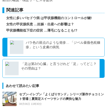
頼性の確認・検証サービスを提供
関連記事
女性に多いバセドウ病 は甲状腺機能のコントロールが鍵!
女性の甲状腺疾患 …妊娠・出産への影響は？
甲状腺機能低下症の症状 …薄毛になることも!?
バラ色の斑点のような発疹… 「ジベル薔薇色粃糠
疹」という皮膚の病気
「足は第2の心臓」と言うけれど「足」ってどこ？
その理由は？
あわせて読みたい記事
セブン‐イレブン「よくばりサンド」シリーズ新作チョコミン
ト登場｜夏限定スイーツサンドの爽快な魅力
08月06日 11時30分