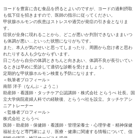
ヨードを豊富に含む食品を摂るとよいのですが、ヨードの過剰摂取
も低下症を招きますので、医師の指示に従ってください。
甲状腺ホルモンの疾患はストレスや過労が発症の引き金となりま
す。
症状が全身に現れることから、どこが悪いか判別できないままいつ
も体調が悪い…といった状態になりがちです。
また、本人が気のせいと思ってしまったり、周囲から怠け者と思わ
れたりする人も少なからずいます。
日ごろから自分の体調ときちんと向きあい、体調不良が長引いてい
るときは早めに受診して適切な診断を受けましょう。
定期的な甲状腺ホルモン検査も予防になります。
＜執筆者プロフィール＞
南部 洋子（なんぶ・ようこ）
助産師・看護師・タッチケア公認講師・株式会社 とらうべ 社長。国
立大学病院産婦人科での経験後、とらうべ社を設立。タッチケアシ
ニアトレーナー
＜監修者プロフィール＞
株式会社 とらうべ
医師・助産師・保健師・看護師・管理栄養士・心理学者・精神保健
福祉士など専門家により、医療・健康に関連する情報について、信