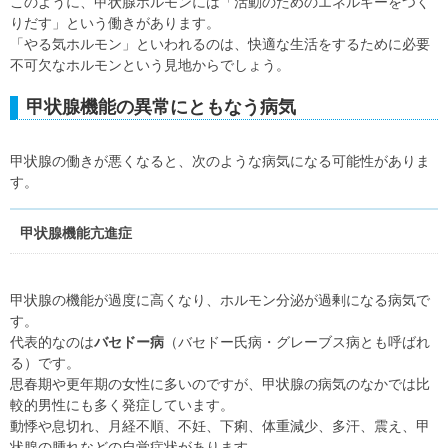
このように、甲状腺ホルモンには「活動のためのエネルギーをつく
りだす」という働きがあります。
「やる気ホルモン」といわれるのは、快適な生活をするために必要
不可欠なホルモンという見地からでしょう。
甲状腺機能の異常にともなう病気
甲状腺の働きが悪くなると、次のような病気になる可能性がありま
す。
甲状腺機能亢進症
甲状腺の機能が過度に高くなり、ホルモン分泌が過剰になる病気で
す。
代表的なのは
バセドー病
（バセドー氏病・グレーブス病とも呼ばれ
る）です。
思春期や更年期の女性に多いのですが、甲状腺の病気のなかでは比
較的男性にも多く発症しています。
動悸や息切れ、月経不順、不妊、下痢、体重減少、多汗、震え、甲
状腺の腫れなどの自覚症状があります。