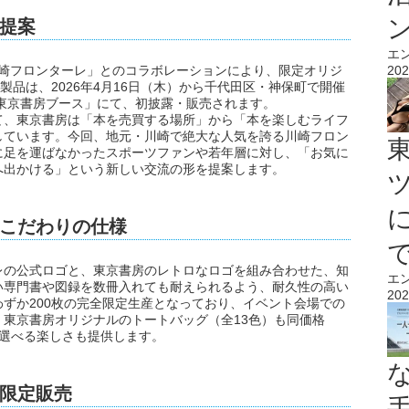
提案
エ
202
川崎フロンターレ」とのコラボレーションにより、限定オリジ
製品は、2026年4月16日（木）から千代田区・神保町で開催
東京書房ブース」にて、初披露・販売されます。
て、東京書房は「本を売買する場所」から「本を楽しむライフ
しています。今回、地元・川崎で絶大な人気を誇る川崎フロン
に足を運ばなかったスポーツファンや若年層に対し、「お気に
へ出かける」という新しい交流の形を提案します。
こだわりの仕様
レの公式ロゴと、東京書房のレトロなロゴを組み合わせた、知
エ
い専門書や図録を数冊入れても耐えられるよう、耐久性の高い
202
ずか200枚の完全限定生産となっており、イベント会場での
東京書房オリジナルのトートバッグ（全13色）も同価格
を選べる楽しさも提供します。
限定販売