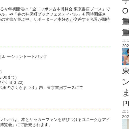
O
まる今年初開催の「全ニッポン古本博覧会 東京書房ブース」で
バル」や「春の神保町ブックフェスティバル」も同時開催さ
冊の古書が並ぶ中、サポーターと本好きが交差する光景が期待
エ
202
ラボレーショントートバッグ
)
:00まで)
小川町3-22)
千代田のさくらまつり」内、東京書房ブースにて
エ
202
トバッグは、本とサッカーファンを結びつけるユニークなアイ
本博覧会」にて販売されます。