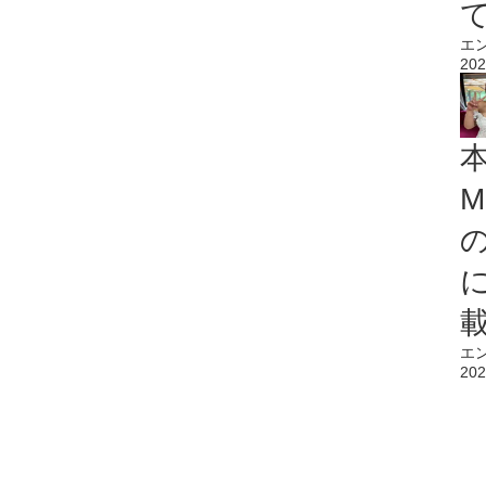
エ
202
M
エ
202