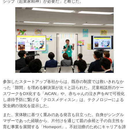
シップ（起業家精神）が必要だ」と断じた。
参加したスタートアップ各社からは、既存の制度では救いきれなか
った「隙間」を埋める解決策が次々と語られた。児童相談所のケー
スワークをDX化する「AiCAN」や、赤ちゃんの泣き声をAIで可視化
し虐待予防に繋げる「クロスメディスン」は、テクノロジーによる
安全網の強化を提示した。
また、実体験に基づく重みのある発言も目立った。自身がシングル
マザーであった経験から、片付けを通じて親の余裕と子の自主性を
育む事業を展開する「Homeport」。不妊治療のためにキャリアを諦