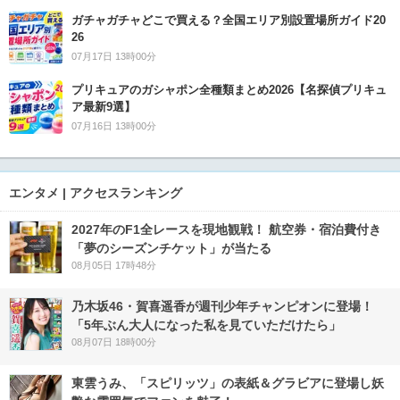
ガチャガチャどこで買える？全国エリア別設置場所ガイド20
26
07月17日 13時00分
プリキュアのガシャポン全種類まとめ2026【名探偵プリキュ
ア最新9選】
07月16日 13時00分
エンタメ | アクセスランキング
2027年のF1全レースを現地観戦！ 航空券・宿泊費付き
「夢のシーズンチケット」が当たる
08月05日 17時48分
乃木坂46・賀喜遥香が週刊少年チャンピオンに登場！
「5年ぶん大人になった私を見ていただけたら」
08月07日 18時00分
東雲うみ、「スピリッツ」の表紙＆グラビアに登場し妖