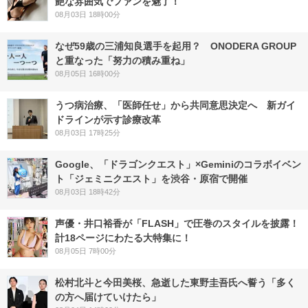
艶な雰囲気でファンを魅了！
08月03日 18時00分
なぜ59歳の三浦知良選手を起用？ ONODERA GROUP
と重なった「努力の積み重ね」
08月05日 16時00分
うつ病治療、「医師任せ」から共同意思決定へ 新ガイ
ドラインが示す診療改革
08月03日 17時25分
Google、「ドラゴンクエスト」×Geminiのコラボイベン
ト「ジェミニクエスト」を渋谷・原宿で開催
08月03日 18時42分
声優・井口裕香が「FLASH」で圧巻のスタイルを披露！
計18ページにわたる大特集に！
08月05日 7時00分
松村北斗と今田美桜、急逝した東野圭吾氏へ誓う「多く
の方へ届けていけたら」