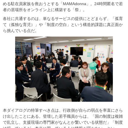
める駐在員家族を救おうとする「MAMAdonna」。24時間匿名で若
者の居場所をオンライン上に構築する「祭」。
各社に共通するのは、単なるサービスの提供にとどまらず、「孤育
て（孤独な育児）」や「制度の空白」という構造的課題に真正面か
ら挑んでいる点だ。
本ダイアログの特筆すべき点は、行政側が自らの弱点を率直にさら
け出したことにある。登壇した若手職員からは、「国の制度は複雑
で乱立し、支援現場の専門家がなんとか繋いでいる状態だ」「制度