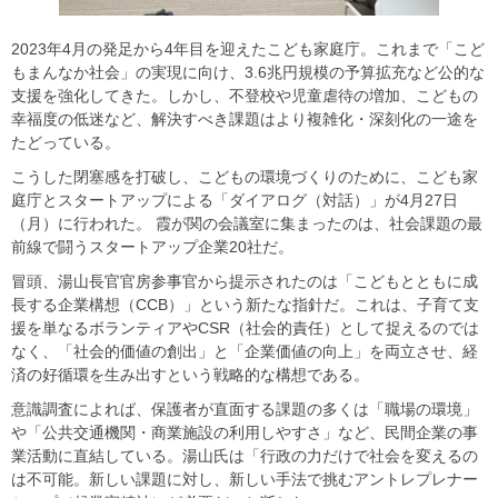
2023年4月の発足から4年目を迎えたこども家庭庁。これまで「こど
もまんなか社会」の実現に向け、3.6兆円規模の予算拡充など公的な
支援を強化してきた。しかし、不登校や児童虐待の増加、こどもの
幸福度の低迷など、解決すべき課題はより複雑化・深刻化の一途を
たどっている。
こうした閉塞感を打破し、こどもの環境づくりのために、こども家
庭庁とスタートアップによる「ダイアログ（対話）」が4月27日
（月）に行われた。 霞が関の会議室に集まったのは、社会課題の最
前線で闘うスタートアップ企業20社だ。
冒頭、湯山長官官房参事官から提示されたのは「こどもとともに成
長する企業構想（CCB）」という新たな指針だ。これは、子育て支
援を単なるボランティアやCSR（社会的責任）として捉えるのでは
なく、「社会的価値の創出」と「企業価値の向上」を両立させ、経
済の好循環を生み出すという戦略的な構想である。
意識調査によれば、保護者が直面する課題の多くは「職場の環境」
や「公共交通機関・商業施設の利用しやすさ」など、民間企業の事
業活動に直結している。湯山氏は「行政の力だけで社会を変えるの
は不可能。新しい課題に対し、新しい手法で挑むアントレプレナー