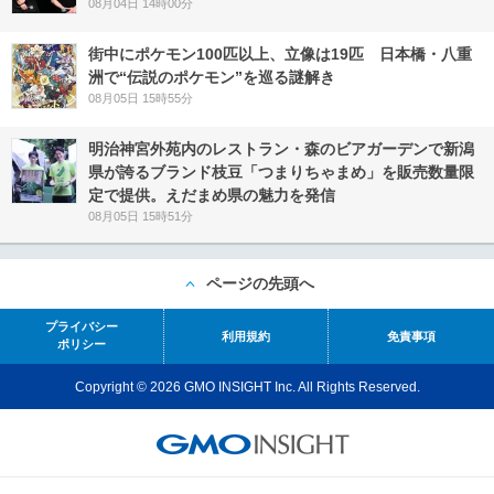
08月04日 14時00分
街中にポケモン100匹以上、立像は19匹 日本橋・八重
洲で“伝説のポケモン”を巡る謎解き
08月05日 15時55分
明治神宮外苑内のレストラン・森のビアガーデンで新潟
県が誇るブランド枝豆「つまりちゃまめ」を販売数量限
定で提供。えだまめ県の魅力を発信
08月05日 15時51分
ページの先頭へ
プライバシー
利用規約
免責事項
ポリシー
Copyright © 2026 GMO INSIGHT Inc. All Rights Reserved.