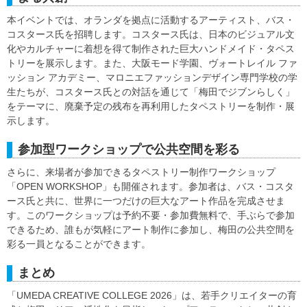
本イベントでは、オランダを拠点に活動するアーティスト、バス・
コスタース氏を招聘します。コスタース氏は、日本のビジュアル文
化やカルチャーに着想を得て制作された巨大ハンドメイド・タペス
トリーを展示します。また、大阪モード学園、ヴォートレイル ファ
ッション アカデミー、マロニエファッションデザイン専門学校の学
生たちが、コスタース氏との対話を通じて「梅田でジブンらしく」
をテーマに、廃棄予定の残布を再利用したタペストリーを制作・展
示します。
参加型ワークショップで公共空間を彩る
さらに、来場者が参加できるタペストリー制作ワークショップ
「OPEN WORKSHOP」も開催されます。参加者は、バス・コスタ
ース氏と共に、世界に一つだけの巨大なアート作品を完成させま
す。このワークショップは予約不要・参加費無料で、手ぶらで参加
できるため、誰もが気軽にアート制作に参加し、梅田の公共空間を
彩る一員となることができます。
まとめ
「UMEDA CREATIVE COLLEGE 2026」は、若手クリエイターの育