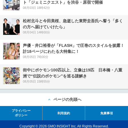
ト「ジェミニクエスト」を渋谷・原宿で開催
08月03日 18時42分
松村北斗と今田美桜、急逝した東野圭吾氏へ誓う「多く
の方へ届けていけたら」
08月04日 14時00分
声優・井口裕香が「FLASH」で圧巻のスタイルを披露！
計18ページにわたる大特集に！
08月05日 7時00分
街中にポケモン100匹以上、立像は19匹 日本橋・八重
洲で“伝説のポケモン”を巡る謎解き
08月05日 15時55分
ページの先頭へ
プライバシー
利用規約
免責事項
ポリシー
Copyright © 2026 GMO INSIGHT Inc. All Rights Reserved.