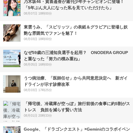
乃木坂46・賀喜遥香が週刊少年チャンピオンに登場！
「5年ぶん大人になった私を見ていただけたら」
08月07日 18時00分
東雲うみ、「スピリッツ」の表紙＆グラビアに登場し妖
艶な雰囲気でファンを魅了！
08月03日 18時00分
なぜ59歳の三浦知良選手を起用？ ONODERA GROUP
と重なった「努力の積み重ね」
08月05日 16時00分
うつ病治療、「医師任せ」から共同意思決定へ 新ガイ
ドラインが示す診療改革
08月03日 17時25分
「帰宅後、冷蔵庫が空っぽ」旅行前後の食事に約5割がス
トレス 負担を減らす賢い方法
08月01日 20時33分
Google、「ドラゴンクエスト」×Geminiのコラボイベン