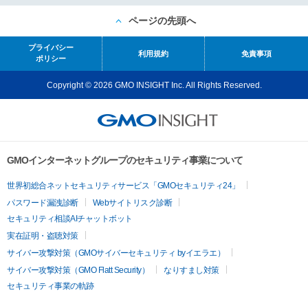
ページの先頭へ
プライバシー
利用規約
免責事項
ポリシー
Copyright © 2026 GMO INSIGHT Inc. All Rights Reserved.
GMOインターネットグループのセキュリティ事業について
世界初総合ネットセキュリティサービス「GMOセキュリティ24」
パスワード漏洩診断
Webサイトリスク診断
セキュリティ相談AIチャットボット
実在証明・盗聴対策
サイバー攻撃対策（GMOサイバーセキュリティ byイエラエ）
サイバー攻撃対策（GMO Flatt Security）
なりすまし対策
セキュリティ事業の軌跡