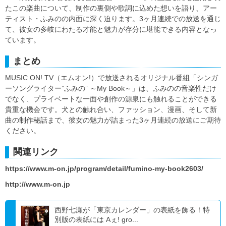
たこの楽曲について、制作の裏側や歌詞に込めた想いを語り、アー
ティスト・ふみのの内面に深く迫ります。3ヶ月連続での放送を通じ
て、彼女の多岐にわたる才能と魅力が存分に堪能できる内容となっ
ています。
まとめ
MUSIC ON! TV（エムオン!）で放送されるオリジナル番組「シンガ
ーソングライター”ふみの” ～My Book～」は、ふみのの音楽性だけ
でなく、プライベートな一面や創作の源泉にも触れることができる
貴重な機会です。犬との触れ合い、ファッション、漫画、そして新
曲の制作秘話まで、彼女の魅力が詰まった3ヶ月連続の放送にご期待
ください。
関連リンク
https://www.m-on.jp/program/detail/fumino-my-book2603/
http://www.m-on.jp
西野七瀬が「東京カレンダー」の表紙を飾る！特
別版の表紙には Aぇ! gro...