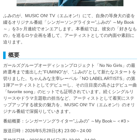
ふみのが、MUSIC ON! TV（エムオン!）にて、自身の等身大の姿を
綴るオリジナル番組「シンガーソングライター”ふみの” ～My Book
～」を3ヶ月連続でオンエアします。本番組では、彼女の「好きなも
の」を巡るロケ企画を通して、アーティストとしての内面や素顔に
迫ります。
概要
ガールズグループオーディションプロジェクト「No No Girls」の最
終選考まで進出した”FUMINO”が、”ふみの”として新たなスタートを
切りました。ちゃんみな主宰レーベル「NO LABEL ARTISTS」の第
1弾アーティストとしてデビューし、その注目度の高さはデビュー曲
「favorite song」のヒットでも証明されています。続くシングルリ
リースやドラマ主題歌の担当など、アーティストとして着実にステ
ップアップする彼女の魅力を、MUSIC ON! TV（エムオン!）のオリ
ジナル番組で深掘りしていきます。
番組概要：シンガーソングライター”ふみの” ～My Book～＜#3＞
放送日時：2026年5月28日(木) 23:00～24:00