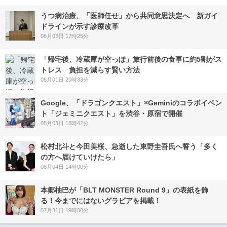
うつ病治療、「医師任せ」から共同意思決定へ 新ガイ
ドラインが示す診療改革
08月03日 17時25分
「帰宅後、冷蔵庫が空っぽ」旅行前後の食事に約5割がス
トレス 負担を減らす賢い方法
08月01日 20時33分
Google、「ドラゴンクエスト」×Geminiのコラボイベン
ト「ジェミニクエスト」を渋谷・原宿で開催
08月03日 18時42分
松村北斗と今田美桜、急逝した東野圭吾氏へ誓う「多く
の方へ届けていけたら」
08月04日 14時00分
本郷柚巴が「BLT MONSTER Round 9」の表紙を飾
る！今までにはないグラビアを掲載！
07月31日 19時00分