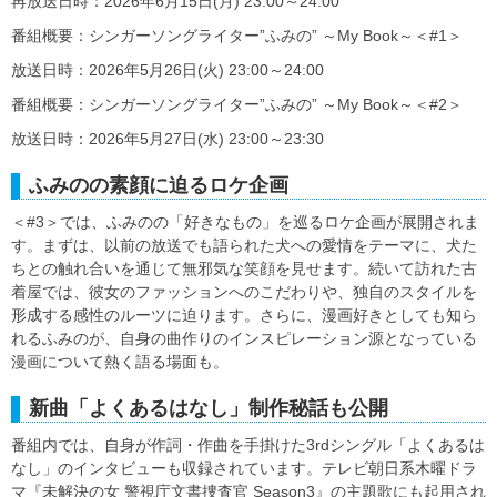
再放送日時：2026年6月15日(月) 23:00～24:00
番組概要：シンガーソングライター”ふみの” ～My Book～＜#1＞
放送日時：2026年5月26日(火) 23:00～24:00
番組概要：シンガーソングライター”ふみの” ～My Book～＜#2＞
放送日時：2026年5月27日(水) 23:00～23:30
ふみのの素顔に迫るロケ企画
＜#3＞では、ふみのの「好きなもの」を巡るロケ企画が展開されま
す。まずは、以前の放送でも語られた犬への愛情をテーマに、犬た
ちとの触れ合いを通じて無邪気な笑顔を見せます。続いて訪れた古
着屋では、彼女のファッションへのこだわりや、独自のスタイルを
形成する感性のルーツに迫ります。さらに、漫画好きとしても知ら
れるふみのが、自身の曲作りのインスピレーション源となっている
漫画について熱く語る場面も。
新曲「よくあるはなし」制作秘話も公開
番組内では、自身が作詞・作曲を手掛けた3rdシングル「よくあるは
なし」のインタビューも収録されています。テレビ朝日系木曜ドラ
マ『未解決の女 警視庁文書捜査官 Season3』の主題歌にも起用され