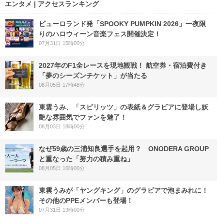
エンタメ | アクセスランキング
ピューロランド発「SPOOKY PUMPKIN 2026」一夜限
りのハロウィーン音楽フェス開催決定！
07月31日 15時00分
2027年のF1全レースを現地観戦！ 航空券・宿泊費付き
「夢のシーズンチケット」が当たる
08月05日 17時48分
東雲うみ、「スピリッツ」の表紙＆グラビアに登場し妖
艶な雰囲気でファンを魅了！
08月03日 18時00分
なぜ59歳の三浦知良選手を起用？ ONODERA GROUP
と重なった「努力の積み重ね」
08月05日 16時00分
東雲うみが「ヤングキング」のグラビアで泡まみれに！
その他のPPEメンバーも登場！
07月31日 19時00分