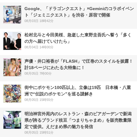
Google、「ドラゴンクエスト」×Geminiのコラボイベン
ト「ジェミニクエスト」を渋谷・原宿で開催
08月03日 18時42分
松村北斗と今田美桜、急逝した東野圭吾氏へ誓う「多く
の方へ届けていけたら」
08月04日 14時00分
声優・井口裕香が「FLASH」で圧巻のスタイルを披露！
計18ページにわたる大特集に！
08月05日 7時00分
街中にポケモン100匹以上、立像は19匹 日本橋・八重
洲で“伝説のポケモン”を巡る謎解き
08月05日 15時55分
明治神宮外苑内のレストラン・森のビアガーデンで新潟
県が誇るブランド枝豆「つまりちゃまめ」を販売数量限
定で提供。えだまめ県の魅力を発信
08月05日 15時51分