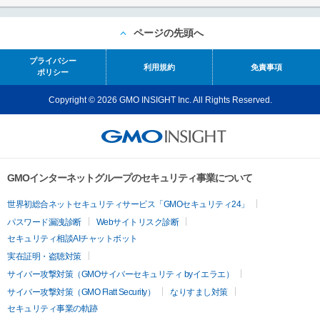
ページの先頭へ
プライバシー
利用規約
免責事項
ポリシー
Copyright © 2026 GMO INSIGHT Inc. All Rights Reserved.
GMOインターネットグループのセキュリティ事業について
世界初総合ネットセキュリティサービス「GMOセキュリティ24」
パスワード漏洩診断
Webサイトリスク診断
セキュリティ相談AIチャットボット
実在証明・盗聴対策
サイバー攻撃対策（GMOサイバーセキュリティ byイエラエ）
サイバー攻撃対策（GMO Flatt Security）
なりすまし対策
セキュリティ事業の軌跡