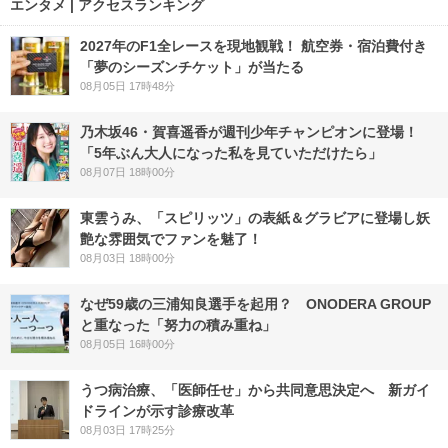
エンタメ | アクセスランキング
2027年のF1全レースを現地観戦！ 航空券・宿泊費付き
「夢のシーズンチケット」が当たる
08月05日 17時48分
乃木坂46・賀喜遥香が週刊少年チャンピオンに登場！
「5年ぶん大人になった私を見ていただけたら」
08月07日 18時00分
東雲うみ、「スピリッツ」の表紙＆グラビアに登場し妖
艶な雰囲気でファンを魅了！
08月03日 18時00分
なぜ59歳の三浦知良選手を起用？ ONODERA GROUP
と重なった「努力の積み重ね」
08月05日 16時00分
うつ病治療、「医師任せ」から共同意思決定へ 新ガイ
ドラインが示す診療改革
08月03日 17時25分