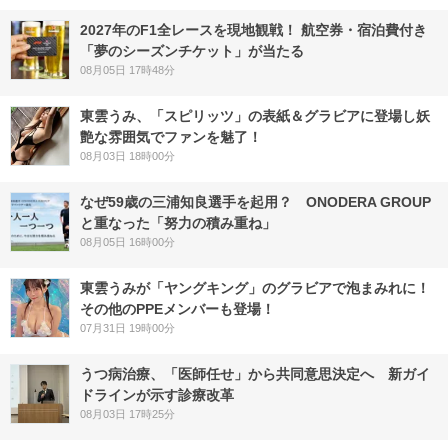
2027年のF1全レースを現地観戦！ 航空券・宿泊費付き
「夢のシーズンチケット」が当たる
08月05日 17時48分
東雲うみ、「スピリッツ」の表紙＆グラビアに登場し妖
艶な雰囲気でファンを魅了！
08月03日 18時00分
なぜ59歳の三浦知良選手を起用？ ONODERA GROUP
と重なった「努力の積み重ね」
08月05日 16時00分
東雲うみが「ヤングキング」のグラビアで泡まみれに！
その他のPPEメンバーも登場！
07月31日 19時00分
うつ病治療、「医師任せ」から共同意思決定へ 新ガイ
ドラインが示す診療改革
08月03日 17時25分