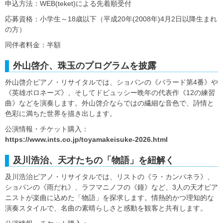
申込方法：WEB(teket)による先着順受付
応募資格：小学生～18歳以下（平成20年(2008年)4月2日以降生まれ
の方）
同伴者料金：半額
外山啓介、珠玉のプログラムを披露
外山啓介ピアノ・リサイタルでは、ショパンの《バラード第4番》や
《英雄ポロネーズ》、そしてドビュッシー晩年の代表作《12の練習
曲》などを演奏します。外山啓介ならではの繊細な音色で、詩情と
色彩に満ちた世界を描き出します。
公演情報・チケット購入：
https://www.ints.co.jp/toyamakeisuke-2026.html
及川浩治、天才たちの「物語」を紐解く
及川浩治ピアノ・リサイタルでは、リストの《ラ・カンパネラ》、
ショパンの《雨だれ》、ラフマニノフの《鐘》など、3人の天才ピア
ニストが楽曲に込めた「物語」を探求します。情熱的かつ理知的な
演奏スタイルで、名曲の素晴らしさと感動を観客と共有します。