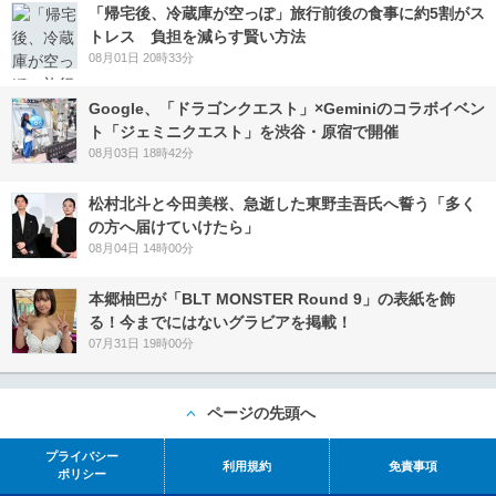
「帰宅後、冷蔵庫が空っぽ」旅行前後の食事に約5割がス
トレス 負担を減らす賢い方法
08月01日 20時33分
Google、「ドラゴンクエスト」×Geminiのコラボイベン
ト「ジェミニクエスト」を渋谷・原宿で開催
08月03日 18時42分
松村北斗と今田美桜、急逝した東野圭吾氏へ誓う「多く
の方へ届けていけたら」
08月04日 14時00分
本郷柚巴が「BLT MONSTER Round 9」の表紙を飾
る！今までにはないグラビアを掲載！
07月31日 19時00分
ページの先頭へ
プライバシー
利用規約
免責事項
ポリシー