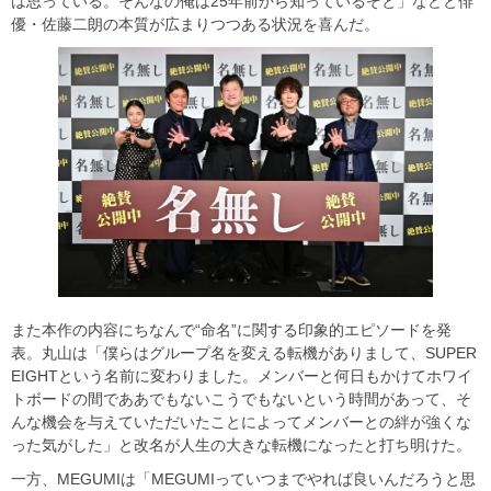
は思っている。そんなの俺は25年前から知っているぞと」などと俳
優・佐藤二朗の本質が広まりつつある状況を喜んだ。
また本作の内容にちなんで“命名”に関する印象的エピソードを発
表。丸山は「僕らはグループ名を変える転機がありまして、SUPER
EIGHTという名前に変わりました。メンバーと何日もかけてホワイ
トボードの間でああでもないこうでもないという時間があって、そ
んな機会を与えていただいたことによってメンバーとの絆が強くな
った気がした」と改名が人生の大きな転機になったと打ち明けた。
一方、MEGUMIは「MEGUMIっていつまでやれば良いんだろうと思