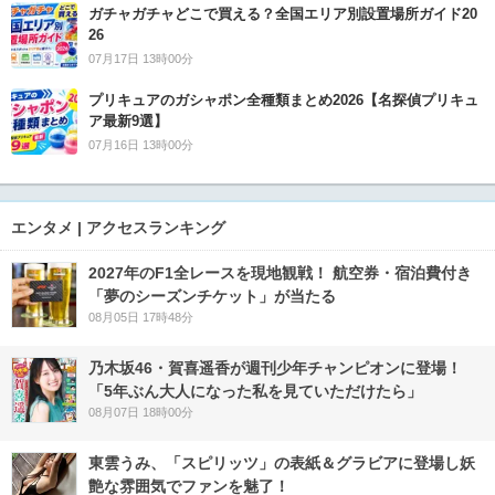
ガチャガチャどこで買える？全国エリア別設置場所ガイド20
26
07月17日 13時00分
プリキュアのガシャポン全種類まとめ2026【名探偵プリキュ
ア最新9選】
07月16日 13時00分
エンタメ | アクセスランキング
2027年のF1全レースを現地観戦！ 航空券・宿泊費付き
「夢のシーズンチケット」が当たる
08月05日 17時48分
乃木坂46・賀喜遥香が週刊少年チャンピオンに登場！
「5年ぶん大人になった私を見ていただけたら」
08月07日 18時00分
東雲うみ、「スピリッツ」の表紙＆グラビアに登場し妖
艶な雰囲気でファンを魅了！