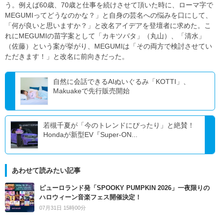
う。例えば60歳、70歳と仕事を続けさせて頂いた時に、ローマ字で
MEGUMIってどうなのかな？」と自身の芸名への悩みを口にして、
「何が良いと思いますか？」と改名アイデアを登壇者に求めた。こ
れにMEGUMIの苗字案として「カキツバタ」（丸山）、「清水」
（佐藤）という案が挙がり、MEGUMIは「その両方で検討させてい
ただきます！」と改名に前向きだった。
自然に会話できるAIぬいぐるみ「KOTTI」、
Makuakeで先行販売開始
若槻千夏が「今のトレンドにぴったり」と絶賛！
Hondaが新型EV『Super-ON...
あわせて読みたい記事
ピューロランド発「SPOOKY PUMPKIN 2026」一夜限りの
ハロウィーン音楽フェス開催決定！
07月31日 15時00分