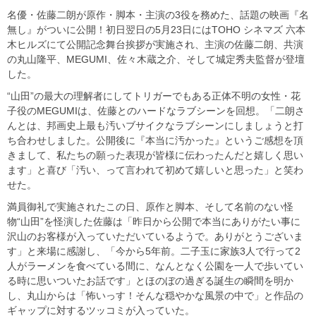
名優・佐藤二朗が原作・脚本・主演の3役を務めた、話題の映画『名
無し』がついに公開！初日翌日の5月23日にはTOHO シネマズ 六本
木ヒルズにて公開記念舞台挨拶が実施され、主演の佐藤二朗、共演
の丸山隆平、MEGUMI、佐々木蔵之介、そして城定秀夫監督が登壇
した。
“山田”の最大の理解者にしてトリガーでもある正体不明の女性・花
子役のMEGUMIは、佐藤とのハードなラブシーンを回想。「二朗さ
んとは、邦画史上最も汚いブサイクなラブシーンにしましょうと打
ち合わせしました。公開後に『本当に汚かった』というご感想を頂
きまして、私たちの願った表現が皆様に伝わったんだと嬉しく思い
ます」と喜び「汚い、って言われて初めて嬉しいと思った」と笑わ
せた。
満員御礼で実施されたこの日、原作と脚本、そして名前のない怪
物“山田”を怪演した佐藤は「昨日から公開で本当にありがたい事に
沢山のお客様が入っていただいているようで。ありがとうございま
す」と来場に感謝し、「今から5年前。二子玉に家族3人で行って2
人がラーメンを食べている間に、なんとなく公園を一人で歩いてい
る時に思いついたお話です」とほのぼの過ぎる誕生の瞬間を明か
し、丸山からは「怖いっす！そんな穏やかな風景の中で」と作品の
ギャップに対するツッコミが入っていた。