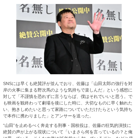
SNSには早くも絶賛評が並んでおり、佐藤は「山田太郎の強行を対
岸の火事に集まる野次馬のような気持ちで楽しんだ」という感想に
対して「不謹慎を恐れずに言うならば、僕はそれでいいと思う。で
も映画を観終わって劇場を後にした時に、大切なものに早く触れた
い、抱きしめたいと思って家路についていただけたらという気持ち
で本作に携わりました」とアンサーを送った。
“山田”を止めるべく奔走する刑事・国枝役は、佐藤の狂気的演技に
絶賛の声が上がる現状について「いまさら何を言っているの？と俺