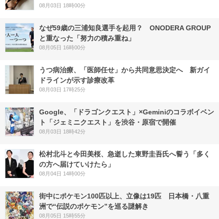
08月03日 18時00分
なぜ59歳の三浦知良選手を起用？ ONODERA GROUP
と重なった「努力の積み重ね」
08月05日 16時00分
うつ病治療、「医師任せ」から共同意思決定へ 新ガイ
ドラインが示す診療改革
08月03日 17時25分
Google、「ドラゴンクエスト」×Geminiのコラボイベン
ト「ジェミニクエスト」を渋谷・原宿で開催
08月03日 18時42分
松村北斗と今田美桜、急逝した東野圭吾氏へ誓う「多く
の方へ届けていけたら」
08月04日 14時00分
街中にポケモン100匹以上、立像は19匹 日本橋・八重
洲で“伝説のポケモン”を巡る謎解き
08月05日 15時55分