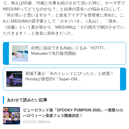
う。例えば60歳、70歳と仕事を続けさせて頂いた時に、ローマ字で
MEGUMIってどうなのかな？」と自身の芸名への悩みを口にして、
「何が良いと思いますか？」と改名アイデアを登壇者に求めた。こ
れにMEGUMIの苗字案として「カキツバタ」（丸山）、「清水」
（佐藤）という案が挙がり、MEGUMIは「その両方で検討させてい
ただきます！」と改名に前向きだった。
自然に会話できるAIぬいぐるみ「KOTTI」、
Makuakeで先行販売開始
若槻千夏が「今のトレンドにぴったり」と絶賛！
Hondaが新型EV『Super-ON...
あわせて読みたい記事
ピューロランド発「SPOOKY PUMPKIN 2026」一夜限りの
ハロウィーン音楽フェス開催決定！
07月31日 15時00分