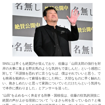
SNSには早くも絶賛評が並んでおり、佐藤は「山田太郎の強行を対
岸の火事に集まる野次馬のような気持ちで楽しんだ」という感想に
対して「不謹慎を恐れずに言うならば、僕はそれでいいと思う。で
も映画を観終わって劇場を後にした時に、大切なものに早く触れた
い、抱きしめたいと思って家路についていただけたらという気持ち
で本作に携わりました」とアンサーを送った。
“山田”を止めるべく奔走する刑事・国枝役は、佐藤の狂気的演技に
絶賛の声が上がる現状について「いまさら何を言っているの？と俺