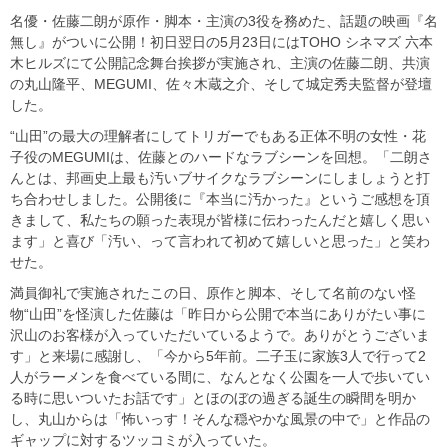
名優・佐藤二朗が原作・脚本・主演の3役を務めた、話題の映画『名
無し』がついに公開！初日翌日の5月23日にはTOHO シネマズ 六本
木ヒルズにて公開記念舞台挨拶が実施され、主演の佐藤二朗、共演
の丸山隆平、MEGUMI、佐々木蔵之介、そして城定秀夫監督が登壇
した。
“山田”の最大の理解者にしてトリガーでもある正体不明の女性・花
子役のMEGUMIは、佐藤とのハードなラブシーンを回想。「二朗さ
んとは、邦画史上最も汚いブサイクなラブシーンにしましょうと打
ち合わせしました。公開後に『本当に汚かった』というご感想を頂
きまして、私たちの願った表現が皆様に伝わったんだと嬉しく思い
ます」と喜び「汚い、って言われて初めて嬉しいと思った」と笑わ
せた。
満員御礼で実施されたこの日、原作と脚本、そして名前のない怪
物“山田”を怪演した佐藤は「昨日から公開で本当にありがたい事に
沢山のお客様が入っていただいているようで。ありがとうございま
す」と来場に感謝し、「今から5年前。二子玉に家族3人で行って2
人がラーメンを食べている間に、なんとなく公園を一人で歩いてい
る時に思いついたお話です」とほのぼの過ぎる誕生の瞬間を明か
し、丸山からは「怖いっす！そんな穏やかな風景の中で」と作品の
ギャップに対するツッコミが入っていた。