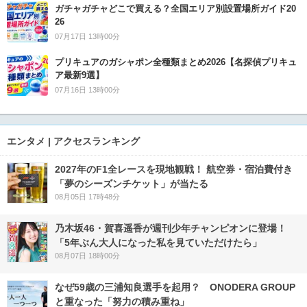
ガチャガチャどこで買える？全国エリア別設置場所ガイド20
26
07月17日 13時00分
プリキュアのガシャポン全種類まとめ2026【名探偵プリキュ
ア最新9選】
07月16日 13時00分
エンタメ | アクセスランキング
2027年のF1全レースを現地観戦！ 航空券・宿泊費付き
「夢のシーズンチケット」が当たる
08月05日 17時48分
乃木坂46・賀喜遥香が週刊少年チャンピオンに登場！
「5年ぶん大人になった私を見ていただけたら」
08月07日 18時00分
なぜ59歳の三浦知良選手を起用？ ONODERA GROUP
と重なった「努力の積み重ね」