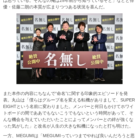
は思っている。そんなの俺は25年前から知っているぞと」などと俳
優・佐藤二朗の本質が広まりつつある状況を喜んだ。
また本作の内容にちなんで“命名”に関する印象的エピソードを発
表。丸山は「僕らはグループ名を変える転機がありまして、SUPER
EIGHTという名前に変わりました。メンバーと何日もかけてホワイ
トボードの間でああでもないこうでもないという時間があって、そ
んな機会を与えていただいたことによってメンバーとの絆が強くな
った気がした」と改名が人生の大きな転機になったと打ち明けた。
一方、MEGUMIは「MEGUMIっていつまでやれば良いんだろうと思