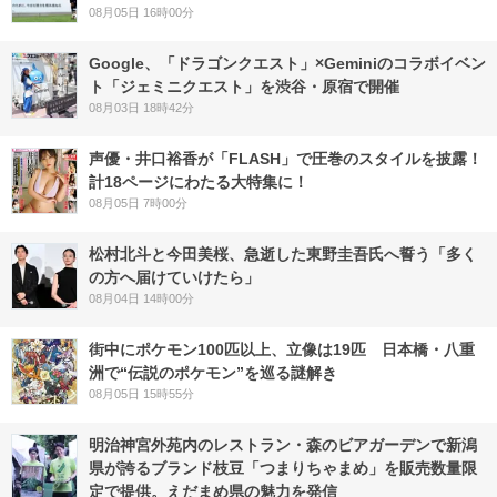
08月05日 16時00分
Google、「ドラゴンクエスト」×Geminiのコラボイベン
ト「ジェミニクエスト」を渋谷・原宿で開催
08月03日 18時42分
声優・井口裕香が「FLASH」で圧巻のスタイルを披露！
計18ページにわたる大特集に！
08月05日 7時00分
松村北斗と今田美桜、急逝した東野圭吾氏へ誓う「多く
の方へ届けていけたら」
08月04日 14時00分
街中にポケモン100匹以上、立像は19匹 日本橋・八重
洲で“伝説のポケモン”を巡る謎解き
08月05日 15時55分
明治神宮外苑内のレストラン・森のビアガーデンで新潟
県が誇るブランド枝豆「つまりちゃまめ」を販売数量限
定で提供。えだまめ県の魅力を発信