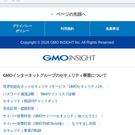
ページの先頭へ
プライバシー
利用規約
免責事項
ポリシー
Copyright © 2026 GMO INSIGHT Inc. All Rights Reserved.
GMOインターネットグループのセキュリティ事業について
世界初総合ネットセキュリティサービス「GMOセキュリティ24」
パスワード漏洩診断
Webサイトリスク診断
セキュリティ相談AIチャットボット
実在証明・盗聴対策
サイバー攻撃対策（GMOサイバーセキュリティ byイエラエ）
サイバー攻撃対策（GMO Flatt Security）
なりすまし対策
セキュリティ事業の軌跡