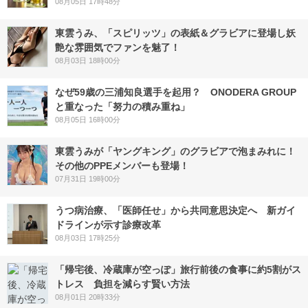
08月05日 17時48分
東雲うみ、「スピリッツ」の表紙＆グラビアに登場し妖
艶な雰囲気でファンを魅了！
08月03日 18時00分
なぜ59歳の三浦知良選手を起用？ ONODERA GROUP
と重なった「努力の積み重ね」
08月05日 16時00分
東雲うみが「ヤングキング」のグラビアで泡まみれに！
その他のPPEメンバーも登場！
07月31日 19時00分
うつ病治療、「医師任せ」から共同意思決定へ 新ガイ
ドラインが示す診療改革
08月03日 17時25分
「帰宅後、冷蔵庫が空っぽ」旅行前後の食事に約5割がス
トレス 負担を減らす賢い方法
08月01日 20時33分