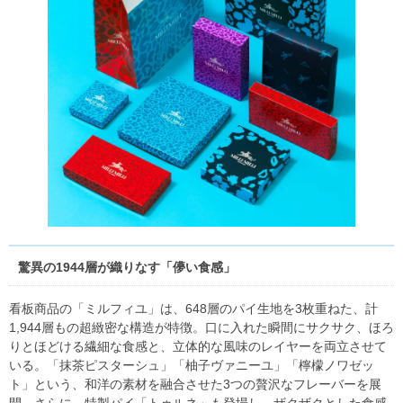
驚異の1944層が織りなす「儚い食感」
看板商品の「ミルフィユ」は、648層のパイ生地を3枚重ねた、計
1,944層もの超緻密な構造が特徴。口に入れた瞬間にサクサク、ほろ
りとほどける繊細な食感と、立体的な風味のレイヤーを両立させて
いる。「抹茶ピスターシュ」「柚子ヴァニーユ」「檸檬ノワゼッ
ト」という、和洋の素材を融合させた3つの贅沢なフレーバーを展