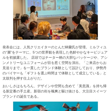
発表会には、人気クリエイターのとんだ林蘭氏が登壇。ミルフィユ
の“層”をテーマに、5つの世界観を表現した色鮮やかなキービジュア
ルを初披露した。 店頭ではチーター柄の大胆なパッケージや、アシ
ンメトリーなユニフォームが目を惹く空間を演出。「ご来店からお
見送りまで」を一貫したブランド体験として設計しており、伊勢丹
のバイヤーも「ギフトを選ぶ時間まで体験として成立している」と
太鼓判を押す仕上がりだ。
おいしさはもちろん、デザインや空間も含めて「美意識」を持ち帰
る新定番の手土産。新宿の街を颯爽と駆け抜ける、大注目スイーツ
ブランドの誕生である。