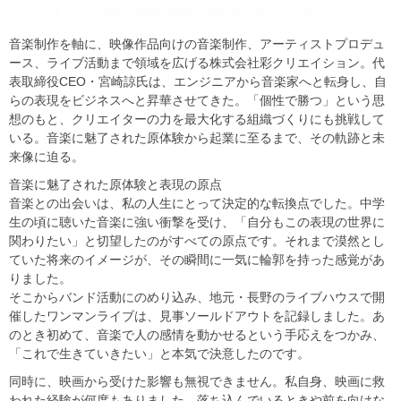
音楽制作を軸に、映像作品向けの音楽制作、アーティストプロデュ
ース、ライブ活動まで領域を広げる株式会社彩クリエイション。代
表取締役CEO・宮崎諒氏は、エンジニアから音楽家へと転身し、自
らの表現をビジネスへと昇華させてきた。「個性で勝つ」という思
想のもと、クリエイターの力を最大化する組織づくりにも挑戦して
いる。音楽に魅了された原体験から起業に至るまで、その軌跡と未
来像に迫る。
音楽に魅了された原体験と表現の原点
音楽との出会いは、私の人生にとって決定的な転換点でした。中学
生の頃に聴いた音楽に強い衝撃を受け、「自分もこの表現の世界に
関わりたい」と切望したのがすべての原点です。それまで漠然とし
ていた将来のイメージが、その瞬間に一気に輪郭を持った感覚があ
りました。
そこからバンド活動にのめり込み、地元・長野のライブハウスで開
催したワンマンライブは、見事ソールドアウトを記録しました。あ
のとき初めて、音楽で人の感情を動かせるという手応えをつかみ、
「これで生きていきたい」と本気で決意したのです。
同時に、映画から受けた影響も無視できません。私自身、映画に救
われた経験が何度もありました。落ち込んでいるときや前を向けな