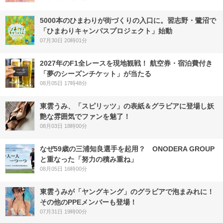
5000本のひまわりが街づくりの入口に。習志野・鷺沼で
「ひまわりキャンパスプロジェクト」始動
07月30日 20時01分
2027年のF1全レースを現地観戦！ 航空券・宿泊費付き
「夢のシーズンチケット」が当たる
08月05日 17時48分
東雲うみ、「スピリッツ」の表紙＆グラビアに登場し妖
艶な雰囲気でファンを魅了！
08月03日 18時00分
なぜ59歳の三浦知良選手を起用？ ONODERA GROUP
と重なった「努力の積み重ね」
08月05日 16時00分
東雲うみが「ヤングキング」のグラビアで泡まみれに！
その他のPPEメンバーも登場！
07月31日 19時00分