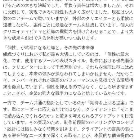
げるための大きな決断でした。背負う責任は増大しましたが、それ
に比例して、実現できる可能性も大きく広がりました。現在は少人
数のコアチームで動いていますが、外部のクリエイターとも柔軟に
連携しながら、案件ごとに最適なチームを組成しています。個人の
クリエイティビティと組織の機動力を掛け合わせることで、より大
きな成果を創出できる体制が整いつつあります。
「個性」が武器になる組織と、その先の未来像
組織づくりにおいて私が最も大切にしているのは、「個性の最大
化」です。使用するツールや表現スタイル、制作における優先順位
は、クリエイターによって千差万別です。それらを無理に型にはめ
てしまうと、本来の強みが損なわれてしまいかねません。だからこ
そ、メンバーそれぞれが最高のパフォーマンスを発揮できる環境構
築を徹底しています。個性を抑えるのではなく、むしろ研ぎ澄ます
ことこそが、企業の強力な競争力になると信じているからです。
一方で、チーム共通の指針としているのが「期待を上回る提案」で
す。単にオーダーに応えるだけではなく、クライアントに「そこま
で踏み込んでくれるのか」と驚きを与えられるアウトプットを目指
しています。その実現のため、制作前段階のヒアリングやコンセプ
ト設計には惜しみなく時間を割きます。クライアントの言葉の裏に
ある潜在的なニーズまで深くくみ取ることが、本質的な価値提供の