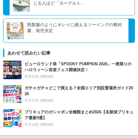
じる人ほど「ヨーグルト...
既製服のようにキレイに縫えるソーイングの教科
書、発売決定
あわせて読みたい記事
ピューロランド発「SPOOKY PUMPKIN 2026」一夜限りの
ハロウィーン音楽フェス開催決定！
07月31日 15時00分
ガチャガチャどこで買える？全国エリア別設置場所ガイド20
26
07月17日 13時00分
プリキュアのガシャポン全種類まとめ2026【名探偵プリキュ
ア最新9選】
07月16日 13時00分