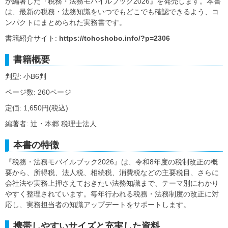
が編著した『税務・法務モバイルブック2026』を発売します。本書
は、最新の税務・法務知識をいつでもどこでも確認できるよう、コ
ンパクトにまとめられた実務書です。
書籍紹介サイト:
https://tohoshobo.info/?p=2306
書籍概要
判型: 小B6判
ページ数: 260ページ
定価: 1,650円(税込)
編著者: 辻・本郷 税理士法人
本書の特徴
『税務・法務モバイルブック2026』は、令和8年度の税制改正の概
要から、所得税、法人税、相続税、消費税などの主要税目、さらに
会社法や実務上押さえておきたい法務知識まで、テーマ別にわかり
やすく整理されています。毎年行われる税務・法務制度の改正に対
応し、実務担当者の知識アップデートをサポートします。
携帯しやすいサイズと充実した資料