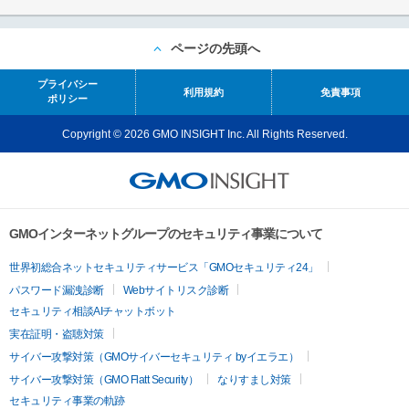
ページの先頭へ
プライバシー
利用規約
免責事項
ポリシー
Copyright © 2026 GMO INSIGHT Inc. All Rights Reserved.
GMOインターネットグループのセキュリティ事業について
世界初総合ネットセキュリティサービス「GMOセキュリティ24」
パスワード漏洩診断
Webサイトリスク診断
セキュリティ相談AIチャットボット
実在証明・盗聴対策
サイバー攻撃対策（GMOサイバーセキュリティ byイエラエ）
サイバー攻撃対策（GMO Flatt Security）
なりすまし対策
セキュリティ事業の軌跡