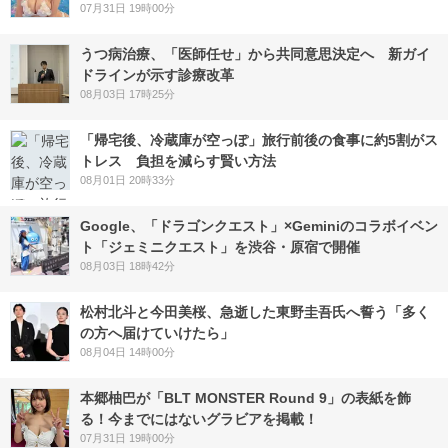
07月31日 19時00分
うつ病治療、「医師任せ」から共同意思決定へ 新ガイ
ドラインが示す診療改革
08月03日 17時25分
「帰宅後、冷蔵庫が空っぽ」旅行前後の食事に約5割がス
トレス 負担を減らす賢い方法
08月01日 20時33分
Google、「ドラゴンクエスト」×Geminiのコラボイベン
ト「ジェミニクエスト」を渋谷・原宿で開催
08月03日 18時42分
松村北斗と今田美桜、急逝した東野圭吾氏へ誓う「多く
の方へ届けていけたら」
08月04日 14時00分
本郷柚巴が「BLT MONSTER Round 9」の表紙を飾
る！今までにはないグラビアを掲載！
07月31日 19時00分