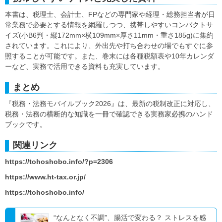
本書は、税理士、会計士、FPなどの専門家や経理・総務担当者が日
常業務で必要とする情報を網羅しつつ、携帯しやすいコンパクトサ
イズ(小B6判・縦172mm×横109mm×厚さ11mm・重さ185g)に集約
されています。これにより、外出先や打ち合わせの場でもすぐに参
照することが可能です。また、巻末には各種税額表や10年カレンダ
ーなど、実務で活用できる資料も充実しています。
まとめ
『税務・法務モバイルブック2026』は、最新の税制改正に対応し、
税務・法務の横断的な知識を一冊で確認できる実務家必携のハンド
ブックです。
関連リンク
https://tohoshobo.info/?p=2306
https://www.ht-tax.or.jp/
https://tohoshobo.info/
“なんとなく不調”、腸活で変わる？ ストレスを感