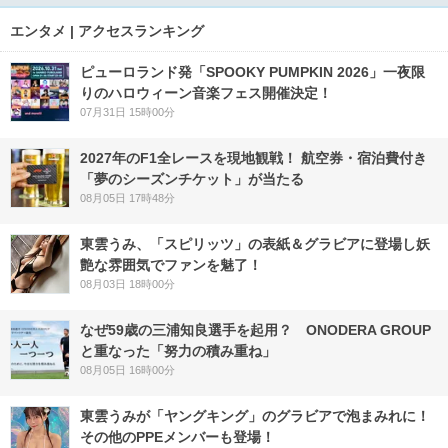
エンタメ | アクセスランキング
ピューロランド発「SPOOKY PUMPKIN 2026」一夜限
りのハロウィーン音楽フェス開催決定！
07月31日 15時00分
2027年のF1全レースを現地観戦！ 航空券・宿泊費付き
「夢のシーズンチケット」が当たる
08月05日 17時48分
東雲うみ、「スピリッツ」の表紙＆グラビアに登場し妖
艶な雰囲気でファンを魅了！
08月03日 18時00分
なぜ59歳の三浦知良選手を起用？ ONODERA GROUP
と重なった「努力の積み重ね」
08月05日 16時00分
東雲うみが「ヤングキング」のグラビアで泡まみれに！
その他のPPEメンバーも登場！