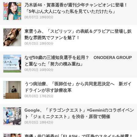
乃木坂46・賀喜遥香が週刊少年チャンピオンに登場！
「5年ぶん大人になった私を見ていただけたら」
08月07日 18時00分
東雲うみ、「スピリッツ」の表紙＆グラビアに登場し妖
艶な雰囲気でファンを魅了！
08月03日 18時00分
なぜ59歳の三浦知良選手を起用？ ONODERA GROUP
と重なった「努力の積み重ね」
08月05日 16時00分
うつ病治療、「医師任せ」から共同意思決定へ 新ガイ
ドラインが示す診療改革
08月03日 17時25分
Google、「ドラゴンクエスト」×Geminiのコラボイベン
ト「ジェミニクエスト」を渋谷・原宿で開催
08月03日 18時42分
声優・井口裕香が「FLASH」で圧巻のスタイルを披露！