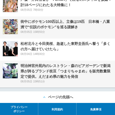
計18ページにわたる大特集に！
08月05日 7時00分
街中にポケモン100匹以上、立像は19匹 日本橋・八重
洲で“伝説のポケモン”を巡る謎解き
08月05日 15時55分
松村北斗と今田美桜、急逝した東野圭吾氏へ誓う「多く
の方へ届けていけたら」
08月04日 14時00分
明治神宮外苑内のレストラン・森のビアガーデンで新潟
県が誇るブランド枝豆「つまりちゃまめ」を販売数量限
定で提供。えだまめ県の魅力を発信
08月05日 15時51分
ページの先頭へ
プライバシー
利用規約
免責事項
ポリシー