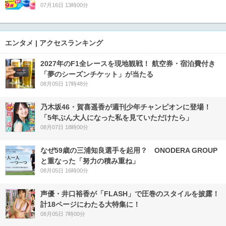
07月16日 13時00分
エンタメ | アクセスランキング
2027年のF1全レースを現地観戦！ 航空券・宿泊費付き
「夢のシーズンチケット」が当たる
08月05日 17時48分
乃木坂46・賀喜遥香が週刊少年チャンピオンに登場！
「5年ぶん大人になった私を見ていただけたら」
08月07日 18時00分
なぜ59歳の三浦知良選手を起用？ ONODERA GROUP
と重なった「努力の積み重ね」
08月05日 16時00分
声優・井口裕香が「FLASH」で圧巻のスタイルを披露！
計18ページにわたる大特集に！
08月05日 7時00分