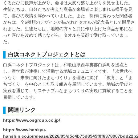
くるたびに歓声が上がり、会場は大変な盛り上がりを見せました。
生徒たちは、自分たちが考えた商品が来場者に楽しまれる様子を見
て、喜びの表情を浮かべていました。また、制作に携わった関係者
からは、全6種類のデザインが描かれたタオルが記念品として贈呈さ
れました。生徒たちは、地域の方々と共に作り上げた商品が形にな
った喜びを改めて感じながら、タオルを笑顔で受け取っていまし
た。
白浜コネクトプロジェクトとは
白浜コネクトプロジェクトは、和歌山県西牟婁郡白浜町を拠点と
し、産学官が連携して活動する地域コミュニティです。「次世代へ
つなぐ、未来に向けたまちづくり」を理念に掲げ、「教育」と「ま
ちづくり」を中心とした取り組みを展開しています。地域の学びと
実践を通じて、サステナブルなまちづくりの実現に貢献することを
目指しています。
関連リンク
https://www.osgroup.co.jp/
https://www.hankyu-
hanshin.co.jp/release/2026/05/d5c4b75d8545f0f6378907bdd22b