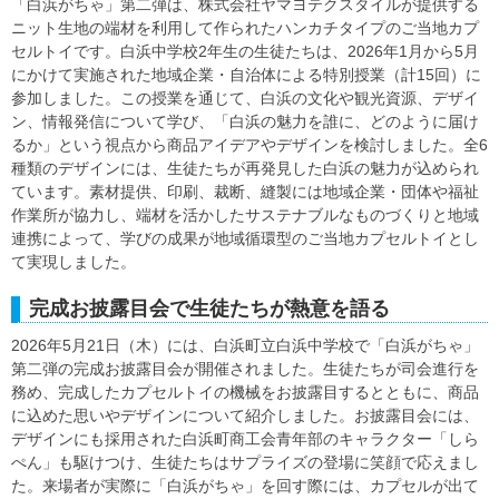
「白浜がちゃ」第二弾は、株式会社ヤマヨテクスタイルが提供する
ニット生地の端材を利用して作られたハンカチタイプのご当地カプ
セルトイです。白浜中学校2年生の生徒たちは、2026年1月から5月
にかけて実施された地域企業・自治体による特別授業（計15回）に
参加しました。この授業を通じて、白浜の文化や観光資源、デザイ
ン、情報発信について学び、「白浜の魅力を誰に、どのように届け
るか」という視点から商品アイデアやデザインを検討しました。全6
種類のデザインには、生徒たちが再発見した白浜の魅力が込められ
ています。素材提供、印刷、裁断、縫製には地域企業・団体や福祉
作業所が協力し、端材を活かしたサステナブルなものづくりと地域
連携によって、学びの成果が地域循環型のご当地カプセルトイとし
て実現しました。
完成お披露目会で生徒たちが熱意を語る
2026年5月21日（木）には、白浜町立白浜中学校で「白浜がちゃ」
第二弾の完成お披露目会が開催されました。生徒たちが司会進行を
務め、完成したカプセルトイの機械をお披露目するとともに、商品
に込めた思いやデザインについて紹介しました。お披露目会には、
デザインにも採用された白浜町商工会青年部のキャラクター「しら
ぺん」も駆けつけ、生徒たちはサプライズの登場に笑顔で応えまし
た。来場者が実際に「白浜がちゃ」を回す際には、カプセルが出て