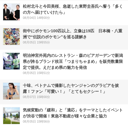
松村北斗と今田美桜、急逝した東野圭吾氏へ誓う「多く
の方へ届けていけたら」
08月04日 14時00分
街中にポケモン100匹以上、立像は19匹 日本橋・八重
洲で“伝説のポケモン”を巡る謎解き
08月05日 15時55分
明治神宮外苑内のレストラン・森のビアガーデンで新潟
県が誇るブランド枝豆「つまりちゃまめ」を販売数量限
定で提供。えだまめ県の魅力を発信
08月05日 15時51分
十味、ベトナムで撮影したヤンジャンのグラビアを披
露！ファン「可愛い！」「とてもセクシー！」
08月07日 15時00分
気候変動の「緩和」と「適応」をテーマとしたイベント
が渋谷で開催！東急不動産が様々な企業と協力
08月05日 15時56分