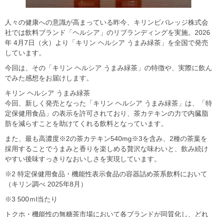
人々の健康への意識が高まっている昨今、キリンビバレッジ株式会
社では飲料ブランド「ヘルシア」のリブランディングを実施。2026
年 4月7日（火）より「キリン ヘルシア うまみ緑茶」を全国で発売
しています。
今回は、その「キリン ヘルシア うまみ緑茶」の特徴や、実際に飲ん
でみた感想をお届けします。
キリン ヘルシア うまみ緑茶
今回、新しく発売となった「キリン ヘルシア うまみ緑茶」は、「特
定保健用食品」の表示を許可されており、茶カテキンの力で内臓脂
肪を減らすことを助けてくれる飲料となっています。
また、最も高濃度※2の茶カテキン540mg※3を含み、2種の茶葉を
採用することでうまみと香りを楽しめる贅沢な味わいと、飲み続け
やすい後味すっきりなおいしさを実現しています。
※2 特定保健用食品・機能性表示食品の容器詰め茶系飲料において
（キリン調べ 2025年8月）
※3 500ｍl当たり
トクホ・機能性の無糖茶市場において各ブランドが同質化し、どれ