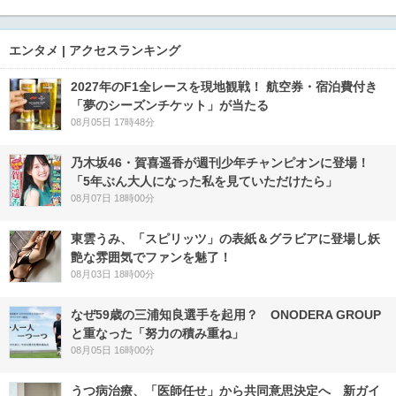
エンタメ | アクセスランキング
2027年のF1全レースを現地観戦！ 航空券・宿泊費付き
「夢のシーズンチケット」が当たる
08月05日 17時48分
乃木坂46・賀喜遥香が週刊少年チャンピオンに登場！
「5年ぶん大人になった私を見ていただけたら」
08月07日 18時00分
東雲うみ、「スピリッツ」の表紙＆グラビアに登場し妖
艶な雰囲気でファンを魅了！
08月03日 18時00分
なぜ59歳の三浦知良選手を起用？ ONODERA GROUP
と重なった「努力の積み重ね」
08月05日 16時00分
うつ病治療、「医師任せ」から共同意思決定へ 新ガイ