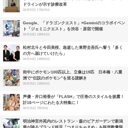
ドラインが示す診療改革
08月03日 17時25分
Google、「ドラゴンクエスト」×Geminiのコラボイベン
ト「ジェミニクエスト」を渋谷・原宿で開催
08月03日 18時42分
松村北斗と今田美桜、急逝した東野圭吾氏へ誓う「多く
の方へ届けていけたら」
08月04日 14時00分
街中にポケモン100匹以上、立像は19匹 日本橋・八重
洲で“伝説のポケモン”を巡る謎解き
08月05日 15時55分
声優・井口裕香が「FLASH」で圧巻のスタイルを披露！
計18ページにわたる大特集に！
08月05日 7時00分
明治神宮外苑内のレストラン・森のビアガーデンで新潟
県が誇るブランド枝豆「つまりちゃまめ」を販売数量限