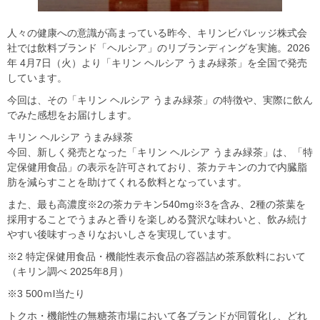
人々の健康への意識が高まっている昨今、キリンビバレッジ株式会
社では飲料ブランド「ヘルシア」のリブランディングを実施。2026
年 4月7日（火）より「キリン ヘルシア うまみ緑茶」を全国で発売
しています。
今回は、その「キリン ヘルシア うまみ緑茶」の特徴や、実際に飲ん
でみた感想をお届けします。
キリン ヘルシア うまみ緑茶
今回、新しく発売となった「キリン ヘルシア うまみ緑茶」は、「特
定保健用食品」の表示を許可されており、茶カテキンの力で内臓脂
肪を減らすことを助けてくれる飲料となっています。
また、最も高濃度※2の茶カテキン540mg※3を含み、2種の茶葉を
採用することでうまみと香りを楽しめる贅沢な味わいと、飲み続け
やすい後味すっきりなおいしさを実現しています。
※2 特定保健用食品・機能性表示食品の容器詰め茶系飲料において
（キリン調べ 2025年8月）
※3 500ｍl当たり
トクホ・機能性の無糖茶市場において各ブランドが同質化し、どれ