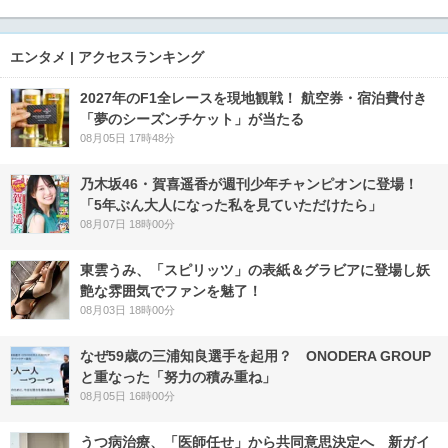
エンタメ | アクセスランキング
2027年のF1全レースを現地観戦！ 航空券・宿泊費付き
「夢のシーズンチケット」が当たる
08月05日 17時48分
乃木坂46・賀喜遥香が週刊少年チャンピオンに登場！
「5年ぶん大人になった私を見ていただけたら」
08月07日 18時00分
東雲うみ、「スピリッツ」の表紙＆グラビアに登場し妖
艶な雰囲気でファンを魅了！
08月03日 18時00分
なぜ59歳の三浦知良選手を起用？ ONODERA GROUP
と重なった「努力の積み重ね」
08月05日 16時00分
うつ病治療、「医師任せ」から共同意思決定へ 新ガイ