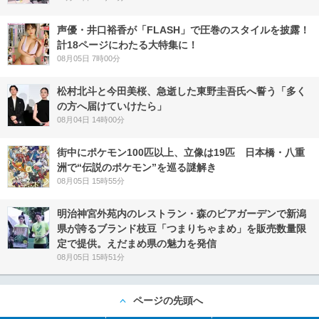
声優・井口裕香が「FLASH」で圧巻のスタイルを披露！
計18ページにわたる大特集に！
08月05日 7時00分
松村北斗と今田美桜、急逝した東野圭吾氏へ誓う「多く
の方へ届けていけたら」
08月04日 14時00分
街中にポケモン100匹以上、立像は19匹 日本橋・八重
洲で“伝説のポケモン”を巡る謎解き
08月05日 15時55分
明治神宮外苑内のレストラン・森のビアガーデンで新潟
県が誇るブランド枝豆「つまりちゃまめ」を販売数量限
定で提供。えだまめ県の魅力を発信
08月05日 15時51分
ページの先頭へ