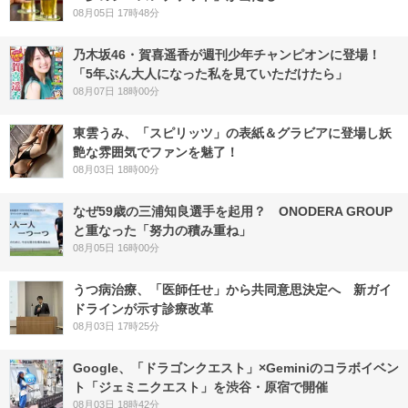
08月05日 17時48分
乃木坂46・賀喜遥香が週刊少年チャンピオンに登場！
「5年ぶん大人になった私を見ていただけたら」
08月07日 18時00分
東雲うみ、「スピリッツ」の表紙＆グラビアに登場し妖
艶な雰囲気でファンを魅了！
08月03日 18時00分
なぜ59歳の三浦知良選手を起用？ ONODERA GROUP
と重なった「努力の積み重ね」
08月05日 16時00分
うつ病治療、「医師任せ」から共同意思決定へ 新ガイ
ドラインが示す診療改革
08月03日 17時25分
Google、「ドラゴンクエスト」×Geminiのコラボイベン
ト「ジェミニクエスト」を渋谷・原宿で開催
08月03日 18時42分