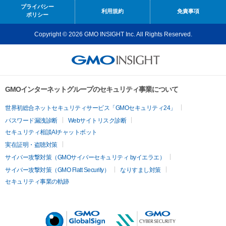
プライバシー
利用規約
免責事項
ポリシー
Copyright © 2026 GMO INSIGHT Inc. All Rights Reserved.
GMOインターネットグループのセキュリティ事業について
世界初総合ネットセキュリティサービス「GMOセキュリティ24」
パスワード漏洩診断
Webサイトリスク診断
セキュリティ相談AIチャットボット
実在証明・盗聴対策
サイバー攻撃対策（GMOサイバーセキュリティ byイエラエ）
サイバー攻撃対策（GMO Flatt Security）
なりすまし対策
セキュリティ事業の軌跡