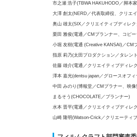
市之瀬 浩子(TBWA HAKUHODO／脚本
大澤 創太(NERD／代表取締役、クリエ
奥山 雄太(SIX／クリエイティブディレク
栗田 雅俊(電通／CMプランナー、コピー
小堀 友樹(電通 (Creative KANSAI
指原 莉乃(太田プロダクション／タレント
佐藤 雄介(電通／クリエイティブディレ
澤本 嘉光(dentsu japan／グロースオフ
中田 みのり(博報堂／CMプラナー、映像
まるそう(CHOCOLATE／プランナー)
水本 晋平(電通／クリエイティブディレ
山崎 隆明(Watson-Crick／クリエ
フィルムクラフト部門審査委