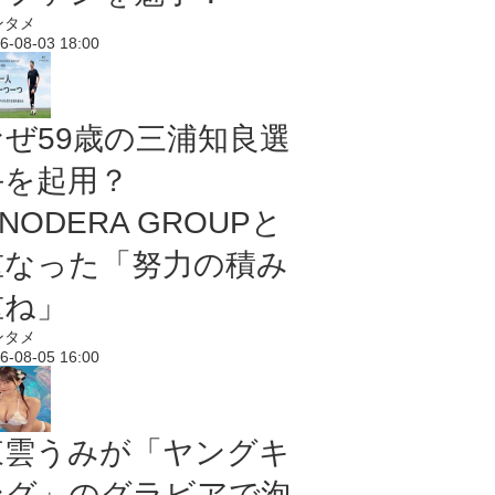
ンタメ
6-08-03 18:00
なぜ59歳の三浦知良選
手を起用？
NODERA GROUPと
重なった「努力の積み
重ね」
ンタメ
6-08-05 16:00
東雲うみが「ヤングキ
ング」のグラビアで泡