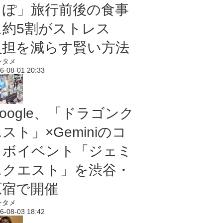
っぽ」旅行前後の食事
に約5割がストレス
負担を減らす賢い方法
ンタメ
6-08-01 20:33
oogle、「ドラゴンク
スト」×Geminiのコ
ラボイベント「ジェミ
ニクエスト」を渋谷・
原宿で開催
ンタメ
6-08-03 18:42