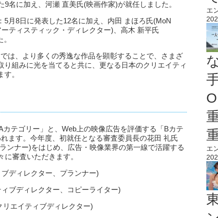
た9名に加え、河瀬 直美氏(映画作家)が就任しました。
エ
202
月8日に発表した12名に加え、内田 まほろ氏(MoN
ratives／アーティスティック・ディレクター)、高木 新平氏
た。
AWARDS」では、より多くの秀逸な作品を顕彰することで、さまざ
取り組みに光を当てると共に、更なる日本のクリエイティ
ます。
O
Aカテゴリー」と、Web上の映像広告を評価する「Bカテ
われます。今年度、初就任となる審査委員長の花田 礼氏
プランナー)をはじめ、広告・映像業界の第一線で活躍する
エ
方々に審査いただきます。
202
ィブディレクター、プランナー)
ティブディレクター、コピーライター)
、クリエイティブディレクター)