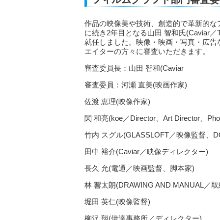
作品の映像美や技術、創造的で革新的な
に続き2年目となる山田 智和氏(Caviar／
就任しました。映像・映画・写真・広告
エイターの方々に審査いただきます。
審査委員長：山田 智和(Caviar To
審査委員：河瀬 直美(映画作家)
佐渡 恵理(映像作家)
関 和亮(koe／Director、Art Director、Phot
竹内 スグル(GLASSLOFT／映像監督、D
田中 裕介(Caviar／映像ディレクター)
長久 允(電通／映画監督、脚本家)
林 響太朗(DRAWING AND MANUAL
堀田 英仁(映像監督)
柳沢 翔(伊達事務所／ディレクター)