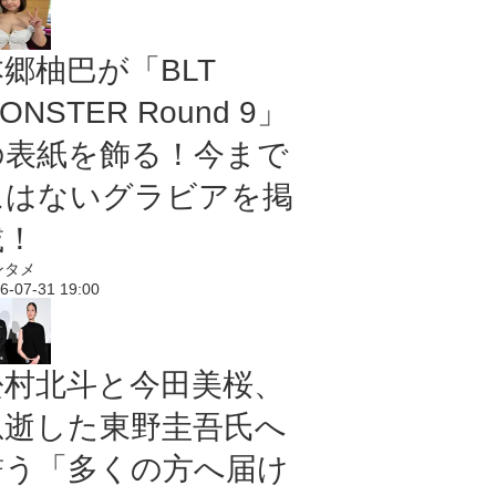
本郷柚巴が「BLT
ONSTER Round 9」
の表紙を飾る！今まで
にはないグラビアを掲
載！
ンタメ
6-07-31 19:00
松村北斗と今田美桜、
急逝した東野圭吾氏へ
誓う「多くの方へ届け