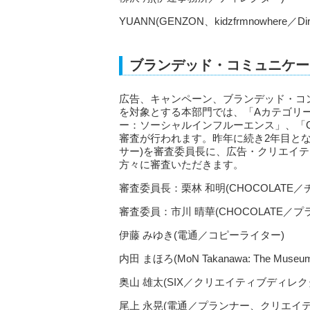
YUANN(GENZON、kidzfrmnowhere／Direc
ブランデッド・コミュニケー
広告、キャンペーン、ブランデッド・コ
を対象とする本部門では、「Aカテゴリ
ー：ソーシャルインフルーエンス」、「
審査が行われます。昨年に続き2年目となる
サー)を審査委員長に、広告・クリエイ
方々に審査いただきます。
審査委員長：栗林 和明(CHOCOLATE
審査委員：市川 晴華(CHOCOLATE
伊藤 みゆき(電通／コピーライター)
内田 まほろ(MoN Takanawa: The Mu
奥山 雄太(SIX／クリエイティブディレク
尾上 永晃(電通／プランナー、クリエイ