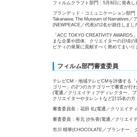
フィルムクラフト部門：5月8日に発表し
ブランデッド・コミュニケーション部門：5
Takanawa: The Museum of Nar
(NEWPEACE／代表)の2名が就任しまし
「ACC TOKYO CREATIVITY 
まな企業や団体、クリエイターの日頃の
ビティの発展に貢献すべく努めてまいり
フィルム部門審査委員
テレビCM・地域テレビCMを評価する「
ゴリー」の2つのカテゴリーで審査が行
(電通／クリエイティブディレクター、
クリエイターやタレントなど計15名の
審査委員長：花田 礼(電通／クリエイテ
審査委員：有元 沙矢香(電通／クリエイ
市川 晴華(CHOCOLATE／プランナー