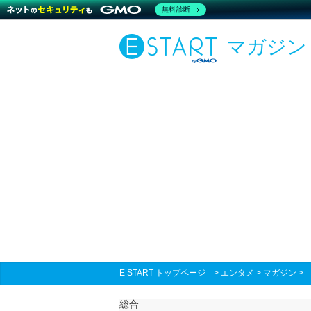
無料診断
マガジン
E START トップページ
>
エンタメ
>
マガジン
総合