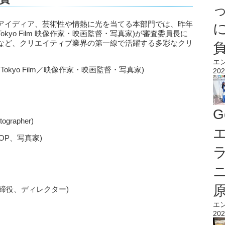
アイディア、芸術性や情熱に光を当てる本部門では、昨年
Tokyo Film 映像作家・映画監督・写真家)が審査委員長に
など、クリエイティブ業界の第一線で活躍する多彩なクリ
エ
kyo Film／映像作家・映画監督・写真家)
202
G
ographer)
エ
OP、写真家)
／取締役、ディレクター)
エ
202