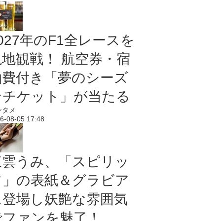
027年のF1全レースを
現地観戦！ 航空券・宿
泊費付き「夢のシーズ
ンチケット」が当たる
ンタメ
6-08-05 17:48
東雲うみ、「スピリッ
ツ」の表紙＆グラビア
に登場し妖艶な雰囲気
でファンを魅了！