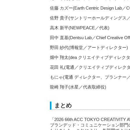
佐藤 カズー(Earth Centric Design Lab／
佐野 貴子(サントリーホールディングス
高木 新平(NEWPEACE／代表)
田中 直基(Dentsu Lab／Chief Creative Offi
野田 紗代(博報堂／アートディレクター)
畑中 翔太(dea クリエイティブディレクタ
花田 礼(電通／クリエイティブディレク
もにゃ(電通 ディレクター、プランナー／
龍崎 翔子(水星／代表取締役)
まとめ
「2026 66th ACC TOKYO CREA
ブランデッド・コミュニケーション部門