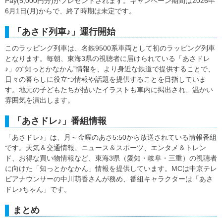
Pay(5,000円分)がプレゼントされます。キャンペーン期間は2026年
6月1日(月)からで、終了時期は未定です。
「あさド列車♪」運行開始
このラッピング列車は、名鉄9500系車両として初のラッピング列車
となります。毎朝、東海3県の視聴者に届けられている「あさドレ
♪」の“知っとかなかん”情報を、より身近な鉄道で提供することで、
日々の暮らしに役立つ情報や話題を提供することを目指していま
す。地元の子どもたちが描いたイラストも車内に掲出され、温かい
雰囲気を演出します。
「あさドレ♪」番組情報
「あさドレ♪」は、月～金曜のあさ5:50から放送されている情報番組
です。天気＆交通情報、ニュース＆スポーツ、エンタメ＆トレン
ド、お得な買い物情報など、東海3県（愛知・岐阜・三重）の視聴者
に向けた「知っとかなかん」情報を提供しています。MCは中京テレ
ビアナウンサーの中川萌香さんが務め、番組キャラクターは「あさ
ドレ♪ちゃん」です。
まとめ