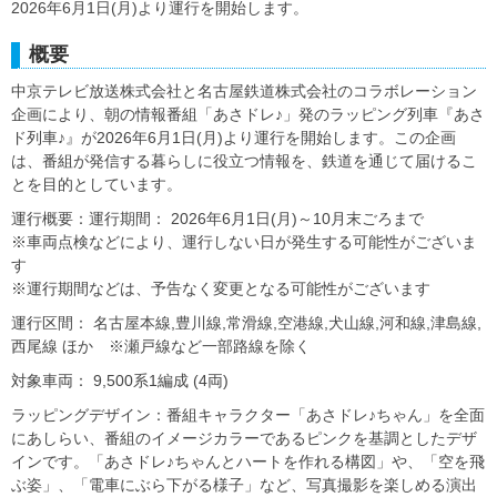
2026年6月1日(月)より運行を開始します。
概要
中京テレビ放送株式会社と名古屋鉄道株式会社のコラボレーション
企画により、朝の情報番組「あさドレ♪」発のラッピング列車『あさ
ド列車♪』が2026年6月1日(月)より運行を開始します。この企画
は、番組が発信する暮らしに役立つ情報を、鉄道を通じて届けるこ
とを目的としています。
運行概要：運行期間： 2026年6月1日(月)～10月末ごろまで
※車両点検などにより、運行しない日が発生する可能性がございま
す
※運行期間などは、予告なく変更となる可能性がございます
運行区間： 名古屋本線,豊川線,常滑線,空港線,犬山線,河和線,津島線,
西尾線 ほか ※瀬戸線など一部路線を除く
対象車両： 9,500系1編成 (4両)
ラッピングデザイン：番組キャラクター「あさドレ♪ちゃん」を全面
にあしらい、番組のイメージカラーであるピンクを基調としたデザ
インです。「あさドレ♪ちゃんとハートを作れる構図」や、「空を飛
ぶ姿」、「電車にぶら下がる様子」など、写真撮影を楽しめる演出