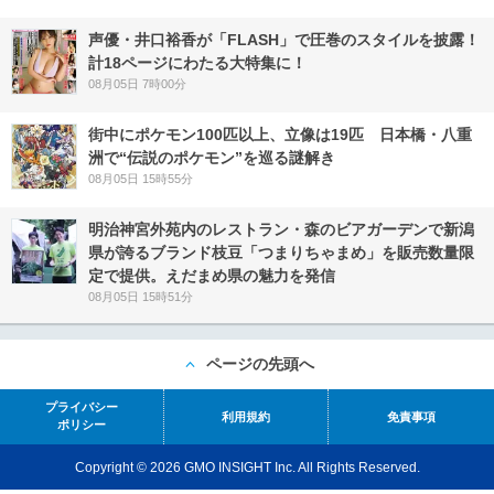
声優・井口裕香が「FLASH」で圧巻のスタイルを披露！
計18ページにわたる大特集に！
08月05日 7時00分
街中にポケモン100匹以上、立像は19匹 日本橋・八重
洲で“伝説のポケモン”を巡る謎解き
08月05日 15時55分
明治神宮外苑内のレストラン・森のビアガーデンで新潟
県が誇るブランド枝豆「つまりちゃまめ」を販売数量限
定で提供。えだまめ県の魅力を発信
08月05日 15時51分
ページの先頭へ
プライバシー
利用規約
免責事項
ポリシー
Copyright © 2026 GMO INSIGHT Inc. All Rights Reserved.