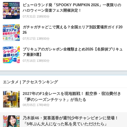
ピューロランド発「SPOOKY PUMPKIN 2026」一夜限りの
ハロウィーン音楽フェス開催決定！
07月31日 15時00分
ガチャガチャどこで買える？全国エリア別設置場所ガイド20
26
07月17日 13時00分
プリキュアのガシャポン全種類まとめ2026【名探偵プリキュ
ア最新9選】
07月16日 13時00分
エンタメ | アクセスランキング
2027年のF1全レースを現地観戦！ 航空券・宿泊費付き
「夢のシーズンチケット」が当たる
08月05日 17時48分
乃木坂46・賀喜遥香が週刊少年チャンピオンに登場！
「5年ぶん大人になった私を見ていただけたら」