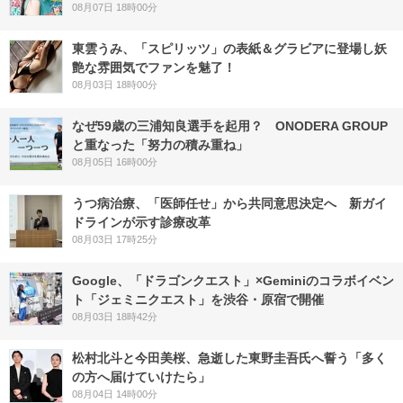
08月07日 18時00分
東雲うみ、「スピリッツ」の表紙＆グラビアに登場し妖
艶な雰囲気でファンを魅了！
08月03日 18時00分
なぜ59歳の三浦知良選手を起用？ ONODERA GROUP
と重なった「努力の積み重ね」
08月05日 16時00分
うつ病治療、「医師任せ」から共同意思決定へ 新ガイ
ドラインが示す診療改革
08月03日 17時25分
Google、「ドラゴンクエスト」×Geminiのコラボイベン
ト「ジェミニクエスト」を渋谷・原宿で開催
08月03日 18時42分
松村北斗と今田美桜、急逝した東野圭吾氏へ誓う「多く
の方へ届けていけたら」
08月04日 14時00分