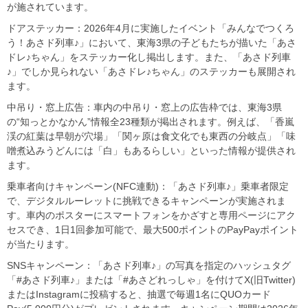
が施されています。
ドアステッカー：2026年4月に実施したイベント「みんなでつくろ
う！あさド列車♪」において、東海3県の子どもたちが描いた「あさ
ドレ♪ちゃん」をステッカー化し掲出します。また、「あさド列車
♪」でしか見られない「あさドレ♪ちゃん」のステッカーも展開され
ます。
中吊り・窓上広告：車内の中吊り・窓上の広告枠では、東海3県
の“知っとかなかん”情報全23種類が掲出されます。例えば、「香嵐
渓の紅葉は早朝が穴場」「関ヶ原は食文化でも東西の分岐点」「味
噌煮込みうどんには「白」もあるらしい」といった情報が提供され
ます。
乗車者向けキャンペーン(NFC連動)：「あさド列車♪」乗車者限定
で、デジタルルーレットに挑戦できるキャンペーンが実施されま
す。車内のポスターにスマートフォンをかざすと専用ページにアク
セスでき、1日1回参加可能で、最大500ポイントのPayPayポイント
が当たります。
SNSキャンペーン：「あさド列車♪」の写真を指定のハッシュタグ
「#あさド列車♪」または「#あさどれっしゃ」を付けてX(旧Twitter)
またはInstagramに投稿すると、抽選で毎週1名にQUOカード