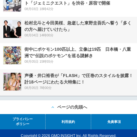
ト「ジェミニクエスト」を渋谷・原宿で開催
08月03日 18時42分
松村北斗と今田美桜、急逝した東野圭吾氏へ誓う「多く
の方へ届けていけたら」
08月04日 14時00分
街中にポケモン100匹以上、立像は19匹 日本橋・八重
洲で“伝説のポケモン”を巡る謎解き
08月05日 15時55分
声優・井口裕香が「FLASH」で圧巻のスタイルを披露！
計18ページにわたる大特集に！
08月05日 7時00分
ページの先頭へ
プライバシー
利用規約
免責事項
ポリシー
Copyright © 2026 GMO INSIGHT Inc. All Rights Reserved.