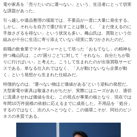
電や家具を「売りたいのに運べない」という、生活者にとって切実
な課題があった。
引っ越しや遺品整理の場面では、不要品が一度に大量に発生する。
しかし、それらを自力で運び出すことは難しく、「まだ使えるのに
手放さざるを得ない」という状況も多い。穐山氏は、買取という仕
組みが十分に生活に寄り添えていない現実に気づかされたのだ。
前職の飲食業でマネージャーとして培った「おもてなし」の精神を
持つ穐山氏は、この“困りごと”に対して「それなら、自分たちが取
りに行けばいい」と考えた。こうして生まれたのが出張買取サービ
スである。単なる仕入れではなく、「人が動けないなら企業が動
く」という発想から生まれた仕組みだ。
特徴的なのは、“運べない物ほど価値がある”という逆転の発想だ。
大型家電や家具は敬遠されがちだが、実際にはニーズがあり、適切
に流通させれば価値を生む。この視点が事業の核となり、現在では
年間10万件規模の依頼に応えるまでに成長した。不用品を「処分」
するのではなく、次の人へとつなぐ。この循環こそが、同社のビジ
ネスの本質である。