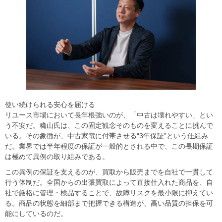
使い続けられる安心を届ける
リユース市場において長年根強いのが、「中古は壊れやすい」とい
う不安だ。穐山氏は、この固定観念そのものを変えることに挑んで
いる。その象徴が、中古家電に付帯させる“3年保証”という仕組み
だ。業界では半年程度の保証が一般的とされる中で、この長期保証
は極めて異例の取り組みである。
この異例の保証を支えるのが、買取から販売までを自社で一貫して
行う体制だ。全国からの出張買取によって直接仕入れた商品を、自
社で厳格に管理・検品することで、故障リスクを最小限に抑えてい
る。商品の状態を細部まで把握できる構造が、高い品質の担保を可
能にしているのだ。