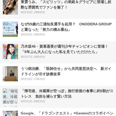
東雲うみ、「スピリッツ」の表紙＆グラビアに登場し妖
艶な雰囲気でファンを魅了！
08月03日 18時00分
なぜ59歳の三浦知良選手を起用？ ONODERA GROUP
と重なった「努力の積み重ね」
08月05日 16時00分
乃木坂46・賀喜遥香が週刊少年チャンピオンに登場！
「5年ぶん大人になった私を見ていただけたら」
08月07日 18時00分
うつ病治療、「医師任せ」から共同意思決定へ 新ガイ
ドラインが示す診療改革
08月03日 17時25分
「帰宅後、冷蔵庫が空っぽ」旅行前後の食事に約5割がス
トレス 負担を減らす賢い方法
08月01日 20時33分
Google、「ドラゴンクエスト」×Geminiのコラボイベン