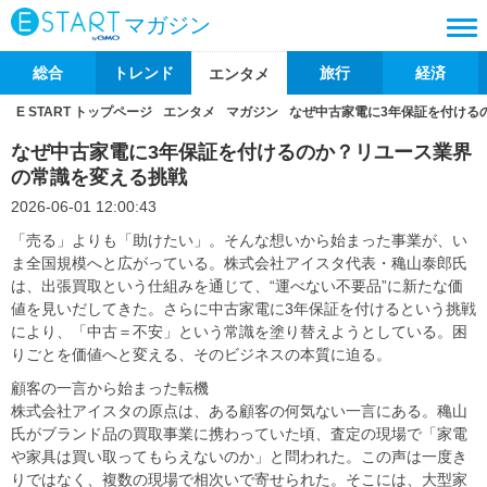
マガジン
総合
トレンド
旅行
経済
エンタメ
E START トップページ
エンタメ
マガジン
なぜ中古家電に3年保証を付ける
なぜ中古家電に3年保証を付けるのか？リユース業界
の常識を変える挑戦
2026-06-01 12:00:43
「売る」よりも「助けたい」。そんな想いから始まった事業が、い
ま全国規模へと広がっている。株式会社アイスタ代表・穐山泰郎氏
は、出張買取という仕組みを通じて、“運べない不要品”に新たな価
値を見いだしてきた。さらに中古家電に3年保証を付けるという挑戦
により、「中古＝不安」という常識を塗り替えようとしている。困
りごとを価値へと変える、そのビジネスの本質に迫る。
顧客の一言から始まった転機
株式会社アイスタの原点は、ある顧客の何気ない一言にある。穐山
氏がブランド品の買取事業に携わっていた頃、査定の現場で「家電
や家具は買い取ってもらえないのか」と問われた。この声は一度き
りではなく、複数の現場で相次いで寄せられた。そこには、大型家