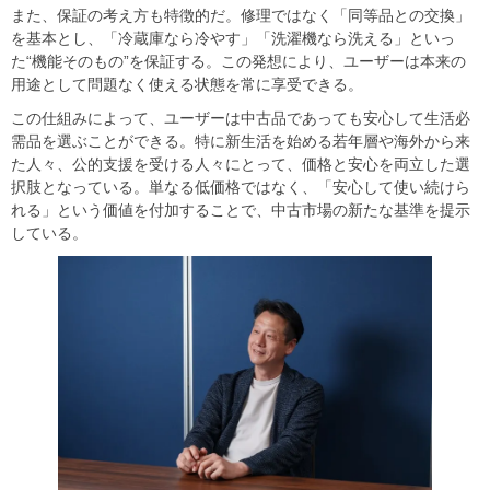
また、保証の考え方も特徴的だ。修理ではなく「同等品との交換」
を基本とし、「冷蔵庫なら冷やす」「洗濯機なら洗える」といっ
た“機能そのもの”を保証する。この発想により、ユーザーは本来の
用途として問題なく使える状態を常に享受できる。
この仕組みによって、ユーザーは中古品であっても安心して生活必
需品を選ぶことができる。特に新生活を始める若年層や海外から来
た人々、公的支援を受ける人々にとって、価格と安心を両立した選
択肢となっている。単なる低価格ではなく、「安心して使い続けら
れる」という価値を付加することで、中古市場の新たな基準を提示
している。