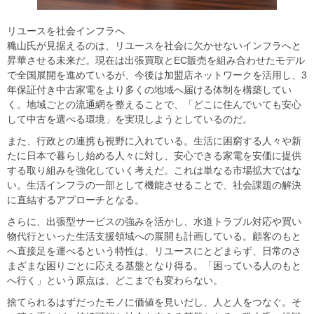
リユースを社会インフラへ
穐山氏が見据えるのは、リユースを社会に欠かせないインフラへと
昇華させる未来だ。現在は出張買取とEC販売を組み合わせたモデル
で全国展開を進めているが、今後は加盟店ネットワークを活用し、3
年保証付き中古家電をより多くの地域へ届ける体制を構築してい
く。地域ごとの流通網を整えることで、「どこに住んでいても安心
して中古を選べる環境」を実現しようとしているのだ。
また、行政との連携も視野に入れている。生活に困窮する人々や新
たに日本で暮らし始める人々に対し、安心できる家電を安価に提供
する取り組みを強化していく考えだ。これは単なる市場拡大ではな
い。生活インフラの一部として機能させることで、社会課題の解決
に直結するアプローチとなる。
さらに、出張型サービスの強みを活かし、水道トラブル対応や買い
物代行といった生活支援領域への展開も計画している。顧客のもと
へ直接足を運べるという特性は、リユースにとどまらず、日常のさ
まざまな困りごとに応える基盤となり得る。「困っている人のもと
へ行く」という原点は、どこまでも変わらない。
捨てられるはずだったモノに価値を見いだし、人と人をつなぐ。そ