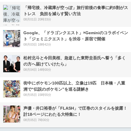
「帰宅後、冷蔵庫が空っぽ」旅行前後の食事に約5割がス
トレス 負担を減らす賢い方法
08月01日 20時33分
Google、「ドラゴンクエスト」×Geminiのコラボイベン
ト「ジェミニクエスト」を渋谷・原宿で開催
08月03日 18時42分
松村北斗と今田美桜、急逝した東野圭吾氏へ誓う「多く
の方へ届けていけたら」
08月04日 14時00分
街中にポケモン100匹以上、立像は19匹 日本橋・八重
洲で“伝説のポケモン”を巡る謎解き
08月05日 15時55分
声優・井口裕香が「FLASH」で圧巻のスタイルを披露！
計18ページにわたる大特集に！
08月05日 7時00分