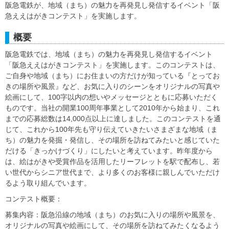
阪急電鉄が、地域（まち）の魅力を再発見し発信するイベント「阪
急ええはがきコンテスト」を実施します。
概要
阪急電鉄では、地域（まち）の魅力を再発見し発信するイベント
「阪急ええはがきコンテスト」を実施します。このコンテストは、
ご自身や地域（まち）にお住まいの方だけが知っている『とってお
きの場所や風景』など、お気に入りのシーンをオリジナルの写真や
絵画にして、100字以内の想いやメッセージとともに応募いただく
ものです。当社の開業100周年事業として2010年から始まり、これ
までの応募総数は14,000点以上に達しました。このコンテストを通
じて、これから100年先も守り伝えていきたいさまざまな地域（ま
ち）の魅力を発掘・発信し、その場所を訪ねてみたいと感じていた
だける「きっかけづくり」にしたいと考えています。昨年度から
は、絵はがきや受賞作品を活用したリーフレットを駅で配布し、若
い世代からシニア世代まで、より多くのお客様に親しんでいただけ
るよう取り組んでいます。
コンテスト概要：
募集内容：阪急沿線の地域（まち）のお気に入りの場所や風景を、
オリジナルの写真や絵画にして、その場所を訪ねてみたくなるよう