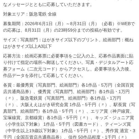
なメッセージとともに応募していただきます。
対象エリア：阪急電鉄 全線
募集期間：2026年6月1日（月）～8月31日（月）（必着）※WEBで
の応募は、8月31日（月）の23時59分までの投稿が有効です。
サイズ：写真部門：はがきサイズ以下のプリント、絵画部門：概ね
はがきサイズ以上A3以下
応募方法：絵画応募票に必要事項をご記入の上、応募作品裏面に貼
り付けて指定の場所へ郵送してください。写真・デジタルアート応
募フォーム（二次元コード）からアクセスし、必要事項を入力後、
作品データを添付して応募してください。
各賞：最優秀賞（写真部門、絵画部門）各1作品・5万円（全国百貨
店共通商品券）、優秀賞（写真部門、絵画部門）各1作品・1万円
（〃）、阪急電鉄賞（写真部門、絵画部門）各1作品・1万円
（〃）、大阪ええはがき研究会賞 1作品・5千円（〃）、駅長賞（写
真部門、絵画部門）各1作品・5千円（〃）、エリア賞（神戸線賞、
宝塚線賞、京都線賞）各1作品・5千円（〃）、キッズ・ジュニア賞
（小学生以下対象） 1作品・5千円（図書カード）、ティーンズ賞
（中学生以上19歳以下対象） 1作品・5千円（〃）、秀作賞 適宜・3
千円（全国百貨店共通商品券）、佳作 50作品程度・1千円（〃）