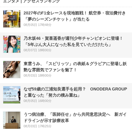
エンタメ | アクセスランキング
2027年のF1全レースを現地観戦！ 航空券・宿泊費付き
「夢のシーズンチケット」が当たる
08月05日 17時48分
乃木坂46・賀喜遥香が週刊少年チャンピオンに登場！
「5年ぶん大人になった私を見ていただけたら」
08月07日 18時00分
東雲うみ、「スピリッツ」の表紙＆グラビアに登場し妖
艶な雰囲気でファンを魅了！
08月03日 18時00分
なぜ59歳の三浦知良選手を起用？ ONODERA GROUP
と重なった「努力の積み重ね」
08月05日 16時00分
うつ病治療、「医師任せ」から共同意思決定へ 新ガイ
ドラインが示す診療改革
08月03日 17時25分