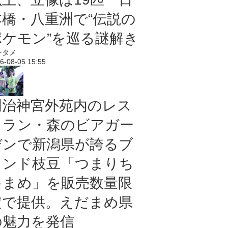
本橋・八重洲で“伝説の
ポケモン”を巡る謎解き
ンタメ
6-08-05 15:55
明治神宮外苑内のレス
トラン・森のビアガー
デンで新潟県が誇るブ
ランド枝豆「つまりち
ゃまめ」を販売数量限
定で提供。えだまめ県
の魅力を発信