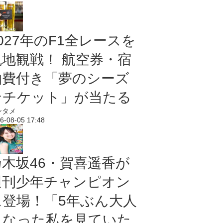
027年のF1全レースを
現地観戦！ 航空券・宿
泊費付き「夢のシーズ
ンチケット」が当たる
ンタメ
6-08-05 17:48
乃木坂46・賀喜遥香が
週刊少年チャンピオン
に登場！「5年ぶん大人
になった私を見ていた