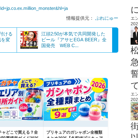
?id=jp.co.ex.million_monster&hl=ja
情報提供元：
ぷれにゅー
エ
202
付ける
江頭2:50が本気で共同開発した
識を変
ビール『アサヒEGA BEER』全
国発売 WEB C...
エ
202
チャどこで買える？全
プリキュアのガシャポン全種類