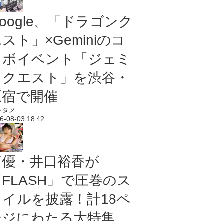
oogle、「ドラゴンク
スト」×Geminiのコ
ラボイベント「ジェミ
ニクエスト」を渋谷・
原宿で開催
ンタメ
6-08-03 18:42
声優・井口裕香が
「FLASH」で圧巻のス
タイルを披露！計18ペ
ージにわたる大特集