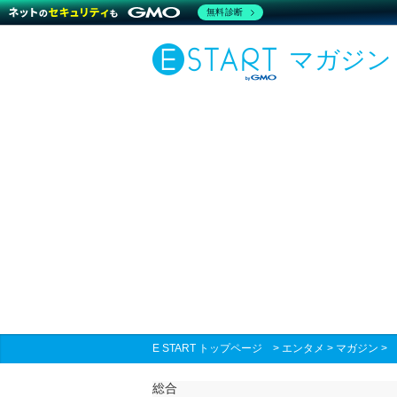
無料診断
マガジン
E START トップページ
>
エンタメ
>
マガジン
総合