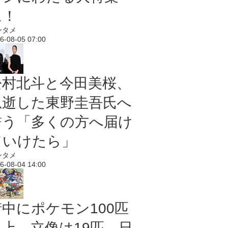
に！
ンタメ
6-08-05 07:00
松村北斗と今田美桜、
急逝した東野圭吾氏へ
誓う「多くの方へ届け
ていけたら」
ンタメ
6-08-04 14:00
街中にポケモン100匹
以上、立像は19匹 日