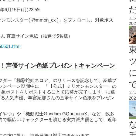
年6月15日(月)23:59
エ
モンスター( @mmon_ex )」をフォローし、対象ポス
202
さん 直筆サイン色紙（抽選で5名様）
60601.html
！声優サイン色紙プレゼントキャンペーン
クター「極彩蛇姫ネロア」のリリースを記念して、豪華プ
ャンペーン期間中に、「【公式】ミリオンモンスター」の
対象ポストをリポストすることで応募が完了します。抽選
エ
める人気声優、羊宮妃那さんの直筆サイン色紙をプレゼン
202
」や「機動戦士Gundam GQuuuuuuX」など、数多
力で幅広いキャラクターを演じる実力派声優として、近年
住の方に限り、海外発送は対応できかねます。