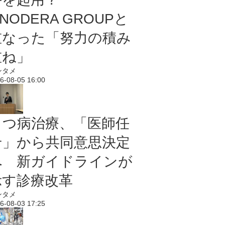
NODERA GROUPと
重なった「努力の積み
重ね」
ンタメ
6-08-05 16:00
うつ病治療、「医師任
せ」から共同意思決定
へ 新ガイドラインが
示す診療改革
ンタメ
6-08-03 17:25