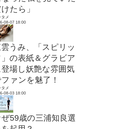
だけたら」
ンタメ
6-08-07 18:00
東雲うみ、「スピリッ
ツ」の表紙＆グラビア
に登場し妖艶な雰囲気
でファンを魅了！
ンタメ
6-08-03 18:00
なぜ59歳の三浦知良選
手を起用？