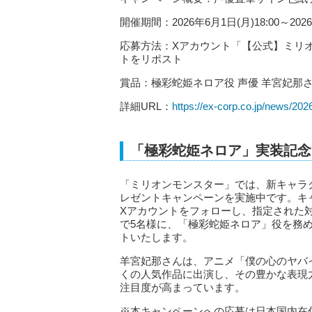
開催期間：2026年6月1日(月)18:00～2026
応募方法：Xアカウント「【公式】ミリオン
トをリポスト
賞品：極彩蛇姫ネロア役 声優 羊宮妃那
詳細URL：
https://ex-corp.co.jp/news/202
「極彩蛇姫ネロア」実装記念
「ミリオンモンスター」では、新キャラ
レゼントキャンペーンを実施中です。キ
Xアカウントをフォローし、指定された
で5名様に、「極彩蛇姫ネロア」役を務
トいたします。
羊宮妃那さんは、アニメ「僕の心のヤバイやつ
くの人気作品に出演し、その豊かな表現
注目度が高まっています。
※本キャンペーンへの応募は日本国内在