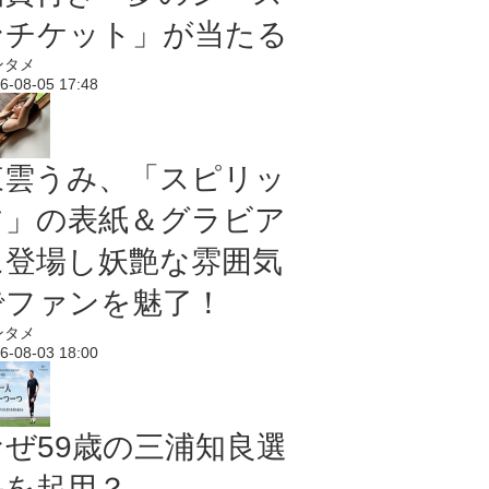
ンチケット」が当たる
ンタメ
6-08-05 17:48
東雲うみ、「スピリッ
ツ」の表紙＆グラビア
に登場し妖艶な雰囲気
でファンを魅了！
ンタメ
6-08-03 18:00
なぜ59歳の三浦知良選
手を起用？