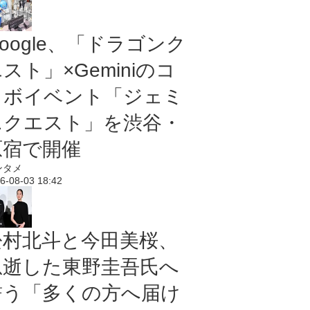
oogle、「ドラゴンク
スト」×Geminiのコ
ラボイベント「ジェミ
ニクエスト」を渋谷・
原宿で開催
ンタメ
6-08-03 18:42
松村北斗と今田美桜、
急逝した東野圭吾氏へ
誓う「多くの方へ届け