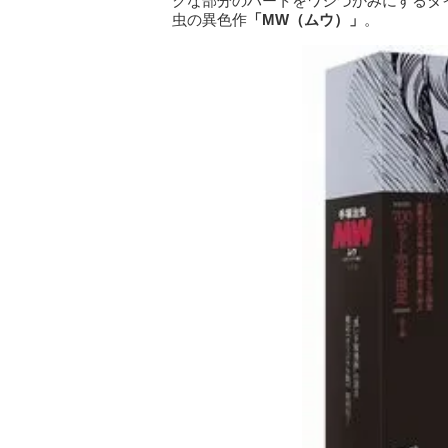
クな部分のハートをワシづかみにするタ
虫の異色作
「
MW
（ムウ）」
。