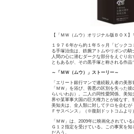
【「ＭＷ（ムウ）オリジナル版ＢＯＸ】￥1
１９７６年から約１年５ヶ月「ビックコ
る手塚治虫は、鉄腕アトムやリボンの騎
人間の心に潜むダークな部分をえぐり出
ともあるが、その黒手塚と称される作品
～「ＭＷ（ムウ）」ストーリー～
「エリート銀行マンで連続殺人者の美形
「ＭＷ」を浴び、善悪の区別を失った彼
らいいわお）。二人の同性愛関係、美知
界や某軍事大国の巨大権力とが綾なす、
美知夫は、全人類に対してテロを企むが
Ｆサスペンス」（※復刻ドットコムより
「ＭＷ」は、2009年に映画化されてい
Ｇ１２指定を受けている。この事実を知
だろう。