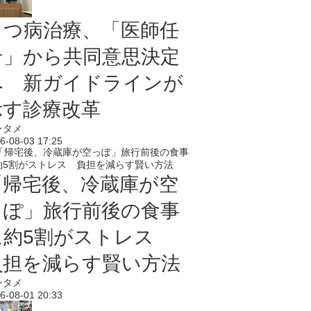
うつ病治療、「医師任
せ」から共同意思決定
へ 新ガイドラインが
示す診療改革
ンタメ
6-08-03 17:25
「帰宅後、冷蔵庫が空
っぽ」旅行前後の食事
に約5割がストレス
負担を減らす賢い方法
ンタメ
6-08-01 20:33