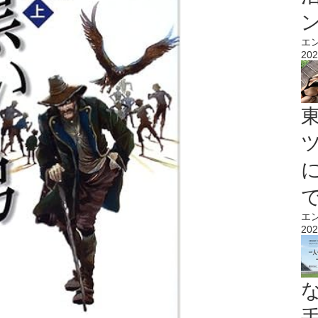
エ
202
エ
202