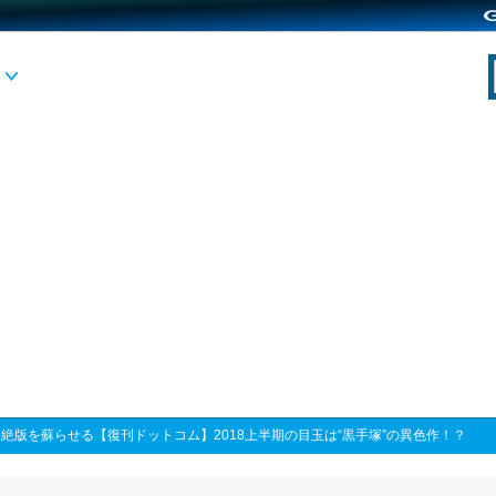
>
絶版を蘇らせる【復刊ドットコム】2018上半期の目玉は“黒手塚”の異色作！？