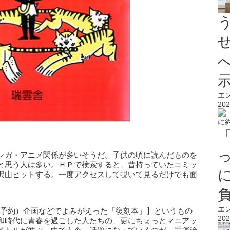
エ
202
ンガ・アニメ関係が多いそうだ。子供の頃に読んだものを
と思う人は多い。ＨＰで検索すると、昔持っていたコミッ
沢山ヒットする。一度アクセスして覗いて見るだけでも面
エ
仮予約）企画などでよみがえった「復刻本」】というもの
202
和時代に青春を過ごした人たちの、更にちょっとマニアッ