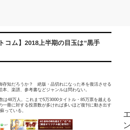
コム】2018上半期の目玉は“黒手
を御存知だろうか？ 絶版・品切れになった本を復活させる
絵本、楽譜、参考書などジャンルは問わない。
数は48万人。これまで5万3000タイトル・85万票を越える
の一冊に対する投票数が多ければ多いほど復刊に動き出す
が蘇っている。
エ