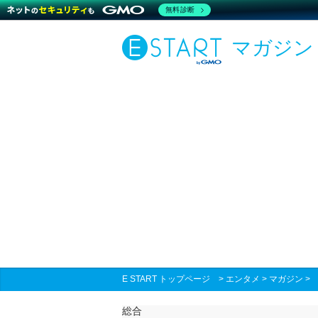
無料診断
マガジン
E START トップページ
>
エンタメ
>
マガジン
総合