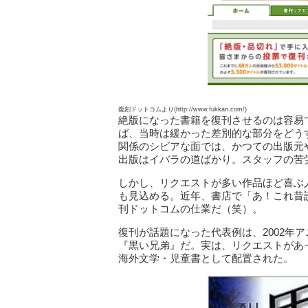
復刻ドットコムより(http://www.fukkan.com/)
絶版になった書籍を復刊させるのは容易
ば、当時は緩かった差別的な部分をどう
関係のシビアな面では、かつての出版元
出版はイバラの道ばかり。スタッフの苦
しかし、リクエストが多い作品ほど喜ぶ
も見込める。近年、書店で「あ！これ昔
刊ドットコムの仕業だ（笑）。
復刊が話題になった代表例は、2002年
『黒い兄弟』だ。実は、リクエストがあ
海外文学・児童書として配置された。