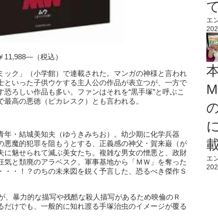
エ
202
1,988―（税込）
ミック」（小学館）で連載された。マンガの神様と言われ
士といった子供ウケする主人公の作品が表立つが、一方で
M
す恐ろしい作品も多い。ファンはそれを“黒手塚”と呼ぶこ
で最高の悪徳（ピカレスク）とも言われる。
青年・結城美知夫（ゆうきみちお）。幼少期に化学兵器
の悪魔的犯罪を阻もうとする、正義感の神父・賀来巌（が
夫に魅せられて滅ぶ美女たち。複雑な男女の憎悪と、政財
エ
狂気と頽廃のアラベスク。軍事基地から「ＭＷ」を奪った
202
・・・！？のちの未来図を鋭く予言した、恐るべき傑作Ｓ
）
るが、暴力的な描写や残酷な殺人描写があるため映倫のＲ
るだけでも、一般的に知れ渡る手塚治虫のイメージが覆る