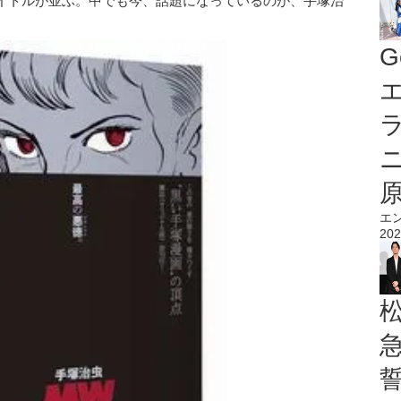
イトルが並ぶ。中でも今、話題になっているのが、手塚治
G
エ
エ
202