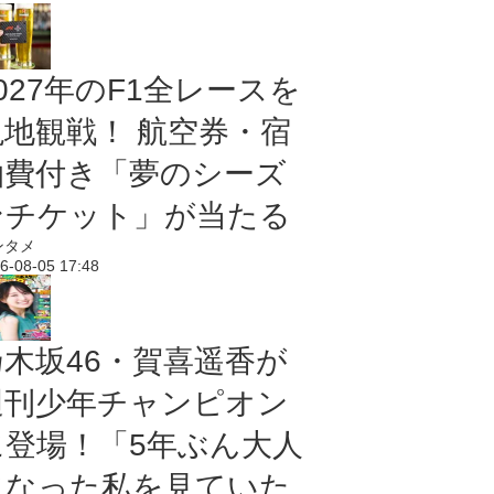
027年のF1全レースを
現地観戦！ 航空券・宿
泊費付き「夢のシーズ
ンチケット」が当たる
ンタメ
6-08-05 17:48
乃木坂46・賀喜遥香が
週刊少年チャンピオン
に登場！「5年ぶん大人
になった私を見ていた