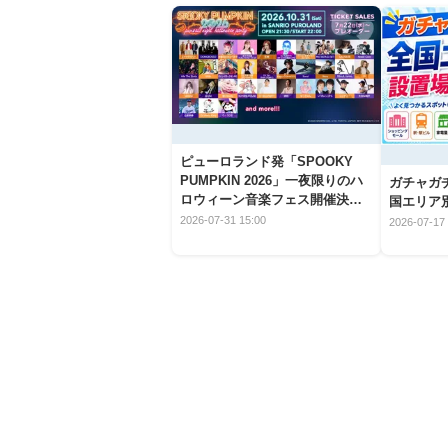
ピューロランド発「SPOOKY
PUMPKIN 2026」一夜限りのハ
ガチャガ
ロウィーン音楽フェス開催決
国エリア別
定！
2026-07-31 15:00
2026-07-17 