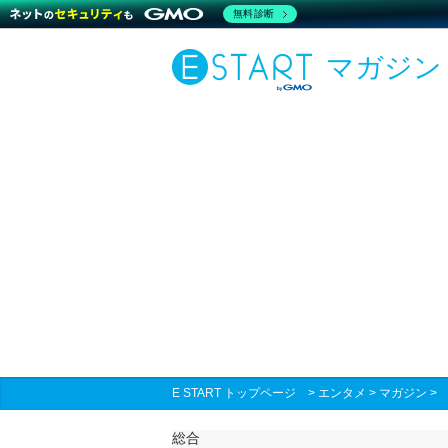
無料診断
マガジン
E START トップページ
>
エンタメ
>
マガジン
総合