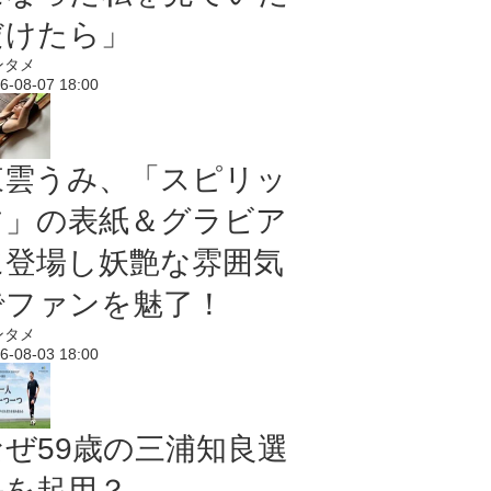
だけたら」
ンタメ
6-08-07 18:00
東雲うみ、「スピリッ
ツ」の表紙＆グラビア
に登場し妖艶な雰囲気
でファンを魅了！
ンタメ
6-08-03 18:00
なぜ59歳の三浦知良選
手を起用？