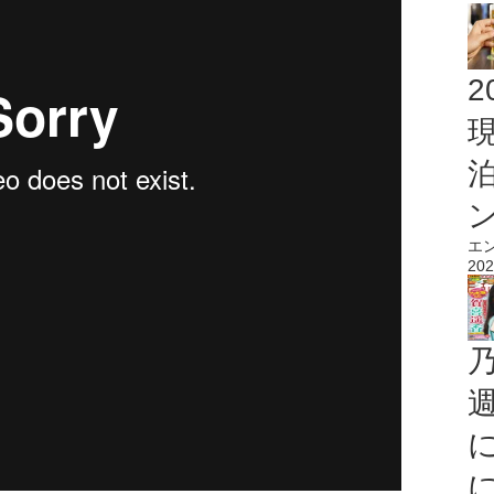
2
エ
202