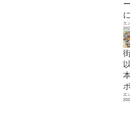
エ
202
エ
202