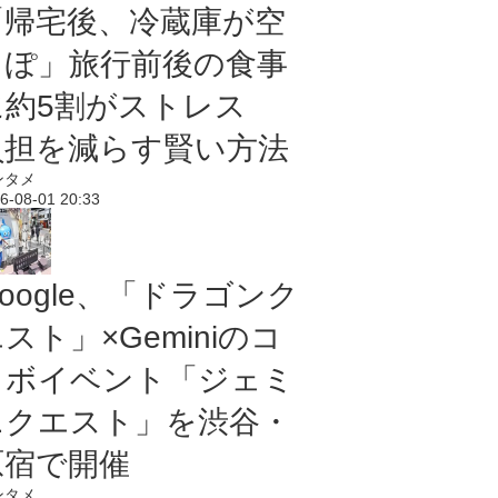
「帰宅後、冷蔵庫が空
っぽ」旅行前後の食事
に約5割がストレス
負担を減らす賢い方法
ンタメ
6-08-01 20:33
oogle、「ドラゴンク
スト」×Geminiのコ
ラボイベント「ジェミ
ニクエスト」を渋谷・
原宿で開催
ンタメ