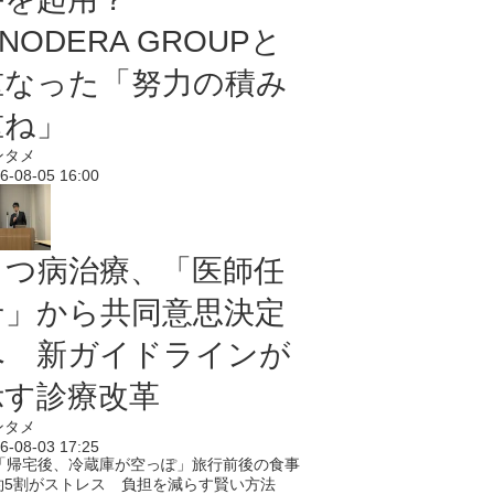
NODERA GROUPと
重なった「努力の積み
重ね」
ンタメ
6-08-05 16:00
うつ病治療、「医師任
せ」から共同意思決定
へ 新ガイドラインが
示す診療改革
ンタメ
6-08-03 17:25