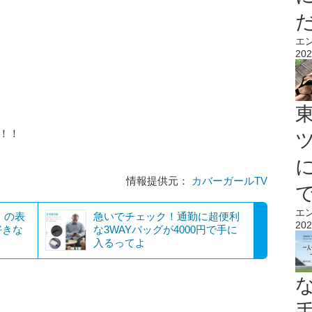
エ
202
！！
情報提供元：
カバーガールTV
エ
 」の表
急いでチェック！通勤に超便利
202
好きな
な3WAYバッグが4000円で手に
入るってよ