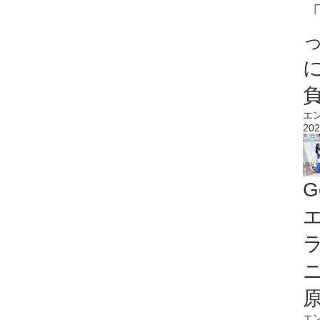
エ
202
G
エ
エ