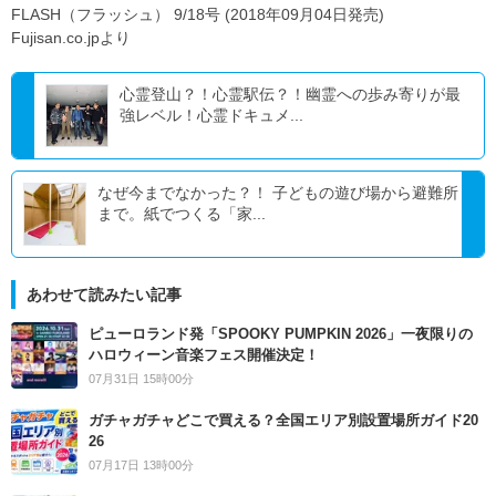
FLASH（フラッシュ） 9/18号 (2018年09月04日発売)
Fujisan.co.jpより
心霊登山？！心霊駅伝？！幽霊への歩み寄りが最
強レベル！心霊ドキュメ...
なぜ今までなかった？！ 子どもの遊び場から避難所
まで。紙でつくる「家...
あわせて読みたい記事
ピューロランド発「SPOOKY PUMPKIN 2026」一夜限りの
ハロウィーン音楽フェス開催決定！
07月31日 15時00分
ガチャガチャどこで買える？全国エリア別設置場所ガイド20
26
07月17日 13時00分