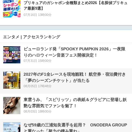
プリキュアのガシャポン全種類まとめ2026【名探偵プリキュ
ア最新9選】
07月16日 13時00分
エンタメ | アクセスランキング
ピューロランド発「SPOOKY PUMPKIN 2026」一夜限
りのハロウィーン音楽フェス開催決定！
07月31日 15時00分
2027年のF1全レースを現地観戦！ 航空券・宿泊費付き
「夢のシーズンチケット」が当たる
08月05日 17時48分
東雲うみ、「スピリッツ」の表紙＆グラビアに登場し妖
艶な雰囲気でファンを魅了！
08月03日 18時00分
なぜ59歳の三浦知良選手を起用？ ONODERA GROUP
と重なった「努力の積み重ね」