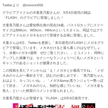
Twitterより @minorin656
グラビアアイドルの‏犬童美乃梨さんが、9月4日発売の雑誌
「FLASH」のグラビアに登場しました！
犬童美乃梨さんは愛知県出身の現在24歳。バストGカップにスリー
サイズはB88cm、W59cm、H84cmというスタイル。同誌ではグラ
ビアアイドルがメガネをかけて登場する企画に登場しました。
犬童さんは4日、Twitterを更新し「本日発売のFLASH にメガネグラ
ビアで登場しています。メガネかけると落ち着くのはなぜでしょ
う。水着×メガネ×漫喫 ぜひご覧ください。」とコメント。同時に
アップした画像では、セクシーなランジェリーに丸いメガネという
ギャップのあるショットが披露されました。
この投稿を見たファンからは「え！メガネとか最高ですね」「メガ
ネみのりんが一番好きです。読むのが楽しみです」「美乃梨ちゃん
おはよう、カッコいいね。」「メガネ&amp;黒ランジェリー艶っぽ
くて好き」「メガネみのりん、知的な感じでいいね」「メガネ姿も
美人」といった称賛のコメントが送られました。
犬童美乃梨さんが登場する「FLASH」は9月4日発売です。