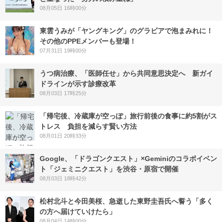
08月05日 16時00分
東雲うみが「ヤングキング」のグラビアで泡まみれに！
その他のPPEメンバーも登場！
07月31日 19時00分
うつ病治療、「医師任せ」から共同意思決定へ 新ガイ
ドラインが示す診療改革
08月03日 17時25分
「帰宅後、冷蔵庫が空っぽ」旅行前後の食事に約5割がス
トレス 負担を減らす賢い方法
08月01日 20時33分
Google、「ドラゴンクエスト」×Geminiのコラボイベン
ト「ジェミニクエスト」を渋谷・原宿で開催
08月03日 18時42分
松村北斗と今田美桜、急逝した東野圭吾氏へ誓う「多く
の方へ届けていけたら」
08月04日 14時00分