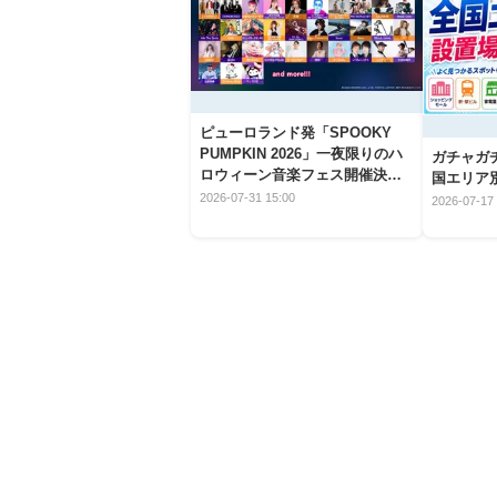
ピューロランド発「SPOOKY
PUMPKIN 2026」一夜限りのハ
ガチャガ
ロウィーン音楽フェス開催決
国エリア別
定！
2026-07-31 15:00
2026-07-17 