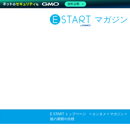
無料診断
マガジン
E START トップページ
>
エンタメ
>
マガジン
後の展開や目標