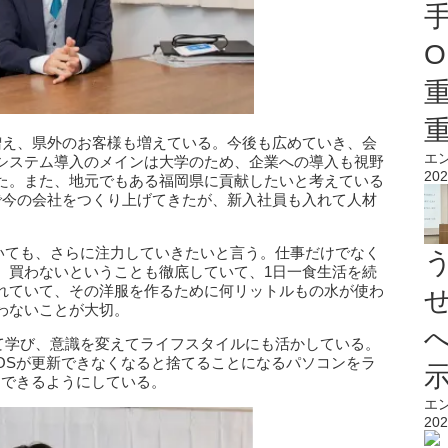
O
増え、県外のお客様も増えている。今後も広めていき、会
エ
システム導入のメインは大学のため、企業への導入も視野
202
た。また、地元でもある福岡県に貢献したいと考えている
で今の会社をつくり上げてきたが、新入社員も入れて人材
。
ついても、さらに注力していきたいと言う。仕事だけでなく
、買わないということも徹底していて、1日一食生活を続
れていて、その洋服を作るために何リットルもの水が使わ
わないことが大切。
いて学び、意識を変えてライフスタイルにも活かしている。
OSが更新できなくなると捨てることになるパソコンをラ
用できるようにしている。
エ
202