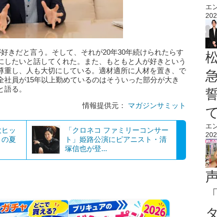
エ
202
好きだと言う。そして、それが20年30年続けられたらす
にしたいと話してくれた。また、もともと人が好きという
尊重し、人も大切にしている。適材適所に人材を置き、で
全社員が15年以上勤めているのはそういった部分が大き
と語る。
情報提供元：
マガジンサミット
エ
大ヒッ
「クロネコ ファミリーコンサー
202
この夏
ト」姫路公演にピアニスト・清
塚信也が登...