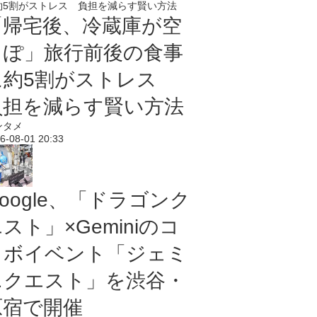
「帰宅後、冷蔵庫が空
っぽ」旅行前後の食事
に約5割がストレス
負担を減らす賢い方法
ンタメ
6-08-01 20:33
oogle、「ドラゴンク
スト」×Geminiのコ
ラボイベント「ジェミ
ニクエスト」を渋谷・
原宿で開催