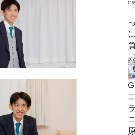
エ
202
G
エ