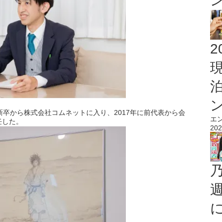
2
新卒から株式会社コムネットに入り、
2017
年に前代表から会
エ
任した。
202