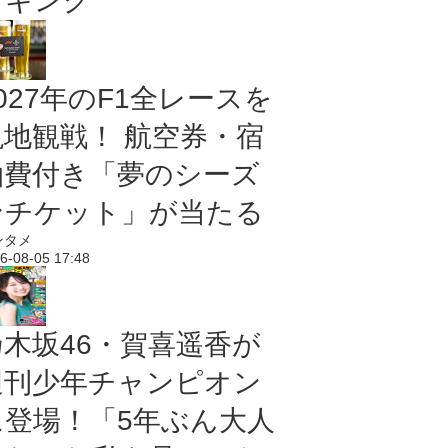
ンキング
027年のF1全レースを
現地観戦！ 航空券・宿
泊費付き「夢のシーズ
ンチケット」が当たる
ンタメ
6-08-05 17:48
乃木坂46・賀喜遥香が
週刊少年チャンピオン
に登場！「5年ぶん大人