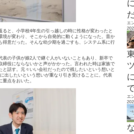
エ
202
返ると、小学校4年生の引っ越しの時に性格が変わったと
環境が変わり、そこから自発的に動くようになった。昔か
も得意だった。そんな幼少期を過ごすも、システム系に行
代表の子供が娘2人で継ぐ人がいないこともあり、新卒で
取締役にならないかと声がかかった。言われた時は家族で
たと話す。元々いい会社だったので残したいという想いと
外に出したいという想いが重なり引き受けることに。代表
に重点をおいた。
エ
202