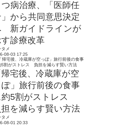
うつ病治療、「医師任
せ」から共同意思決定
へ 新ガイドラインが
示す診療改革
ンタメ
6-08-03 17:25
「帰宅後、冷蔵庫が空
っぽ」旅行前後の食事
に約5割がストレス
負担を減らす賢い方法
ンタメ
6-08-01 20:33