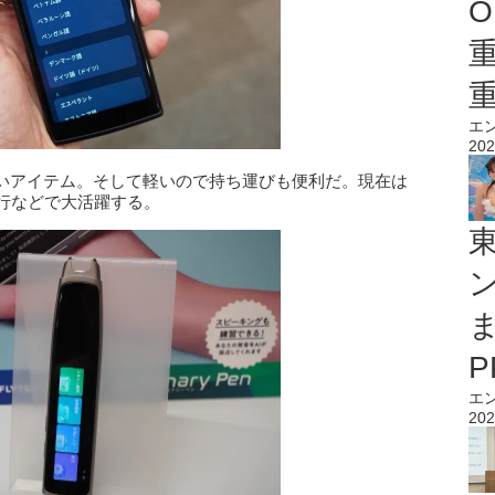
O
エ
202
いアイテム。そして軽いので持ち運びも便利だ。現在は
行などで大活躍する。
エ
202