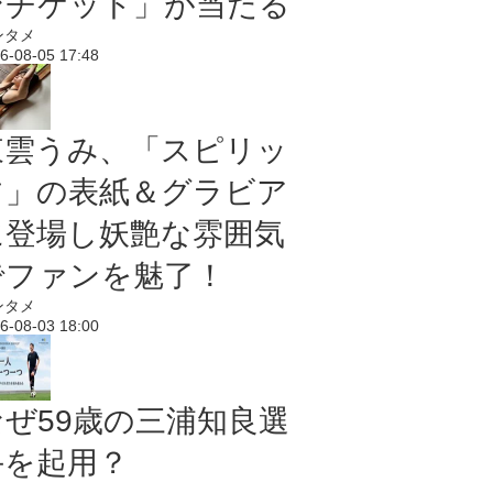
ンチケット」が当たる
ンタメ
6-08-05 17:48
東雲うみ、「スピリッ
ツ」の表紙＆グラビア
に登場し妖艶な雰囲気
でファンを魅了！
ンタメ
6-08-03 18:00
なぜ59歳の三浦知良選
手を起用？