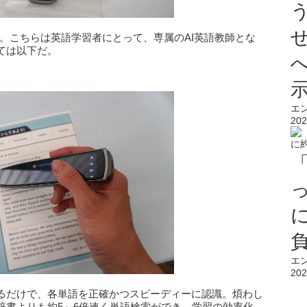
n」をご紹介。こちらは英語学習者にとって、専属のAI英語教師とな
ては以下だ。
エ
202
エ
202
るだけで、各単語を正確かつスピーディーに認識。煩わし
辞書よりも約5～6倍速く単語検索ができ、学習の効率化