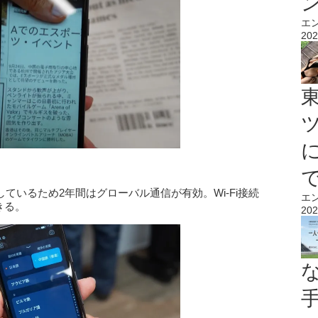
エ
202
しているため2年間はグローバル通信が有効。Wi-Fi接続
エ
きる。
202