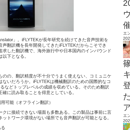
エ
202
ranslator」。iFLYTEKが長年研究を続けてきた音声技術を
声翻訳機を長年開発してきたiFLYTEKだからこそでき
追求した翻訳機で、海外旅行中や日本国内のインバウンド
は以下となる。
ものの、翻訳精度が不十分でうまく使えない、コミュニケ
ないだろうか。iFLYTEKは機械翻訳のための国際的なコ
得するなどトップレベルの成績を収めている。そのため翻訳
正確に読み取ることを得意としている。
利用可能（オフライン翻訳）
ークに接続できない場面も多数ある。この製品は事前に言
エ
ネットワーク環境がない場所でも音声翻訳が可能となる。
202
ある