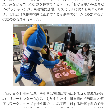
楽しみながらゴミの分別を体験できるゲーム「もぐら叩きdeまちだ
Reプラチャレンジ」も会場に登場。リズミカルに次々ともぐらを叩
き、どれだけ制限時間内に正解できるか夢中でゲームに参加する子
供達の姿も見られました。
プロジェクト開始以降、学生達は実際に市内にあるゴミ資源化施設
の「リレーセンターみなみ」を見学したり、町田市の担当職員と何
度もワークショップを行う事で、ごみ問題に対する理解を深めて来