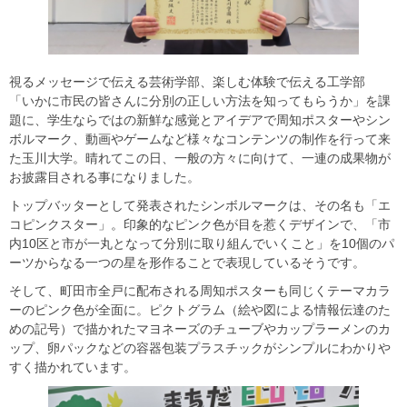
視るメッセージで伝える芸術学部、楽しむ体験で伝える工学部
「いかに市民の皆さんに分別の正しい方法を知ってもらうか」を課
題に、学生ならではの新鮮な感覚とアイデアで周知ポスターやシン
ボルマーク、動画やゲームなど様々なコンテンツの制作を行って来
た玉川大学。晴れてこの日、一般の方々に向けて、一連の成果物が
お披露目される事になりました。
トップバッターとして発表されたシンボルマークは、その名も「エ
コピンクスター」。印象的なピンク色が目を惹くデザインで、「市
内10区と市が一丸となって分別に取り組んでいくこと」を10個のパ
ーツからなる一つの星を形作ることで表現しているそうです。
そして、町田市全戸に配布される周知ポスターも同じくテーマカラ
ーのピンク色が全面に。ピクトグラム（絵や図による情報伝達のた
めの記号）で描かれたマヨネーズのチューブやカップラーメンのカ
ップ、卵パックなどの容器包装プラスチックがシンプルにわかりや
すく描かれています。