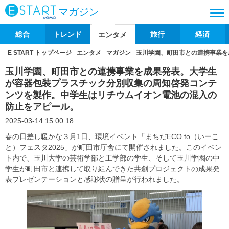
マガジン
総合
トレンド
旅行
経済
エンタメ
E START トップページ
エンタメ
マガジン
玉川学園、町田市との連携事業を
玉川学園、町田市との連携事業を成果発表。大学生
が容器包装プラスチック分別収集の周知啓発コンテ
ンツを製作。中学生はリチウムイオン電池の混入の
防止をアピール。
2025-03-14 15:00:18
春の日差し暖かな３月1日、環境イベント「まちだECO to（いーこ
と）フェスタ2025」が町田市庁舎にて開催されました。このイベン
ト内で、玉川大学の芸術学部と工学部の学生、そして玉川学園の中
学生が町田市と連携して取り組んできた共創プロジェクトの成果発
表プレゼンテーションと感謝状の贈呈が行われました。