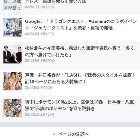
トレス 負担を減らす賢い方法
08月01日 20時33分
Google、「ドラゴンクエスト」×Geminiのコラボイベン
ト「ジェミニクエスト」を渋谷・原宿で開催
08月03日 18時42分
松村北斗と今田美桜、急逝した東野圭吾氏へ誓う「多く
の方へ届けていけたら」
08月04日 14時00分
声優・井口裕香が「FLASH」で圧巻のスタイルを披露！
計18ページにわたる大特集に！
08月05日 7時00分
街中にポケモン100匹以上、立像は19匹 日本橋・八重
洲で“伝説のポケモン”を巡る謎解き
08月05日 15時55分
ページの先頭へ