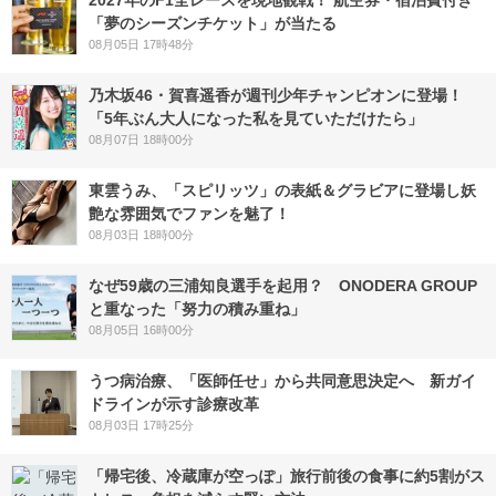
2027年のF1全レースを現地観戦！ 航空券・宿泊費付き
「夢のシーズンチケット」が当たる
08月05日 17時48分
乃木坂46・賀喜遥香が週刊少年チャンピオンに登場！
「5年ぶん大人になった私を見ていただけたら」
08月07日 18時00分
東雲うみ、「スピリッツ」の表紙＆グラビアに登場し妖
艶な雰囲気でファンを魅了！
08月03日 18時00分
なぜ59歳の三浦知良選手を起用？ ONODERA GROUP
と重なった「努力の積み重ね」
08月05日 16時00分
うつ病治療、「医師任せ」から共同意思決定へ 新ガイ
ドラインが示す診療改革
08月03日 17時25分
「帰宅後、冷蔵庫が空っぽ」旅行前後の食事に約5割がス