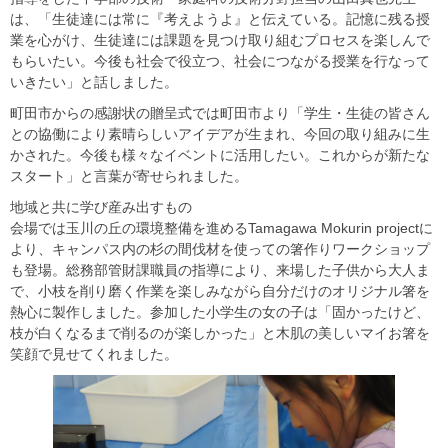
は、「生徒達には常に『考えようよ』と伝えている。記憶に残る授
業を心がけ、生徒達には課題を見つけ取り組むプロセスを楽しんで
もらいたい。今後も社会で役立つ、社会につながる授業を行なって
いきたい」と話しました。
町田市からの感謝状の贈呈式では町田市より「学生・生徒の皆さん
との協働により素晴らしいアイデアが生まれ、今回の取り組みに生
かされた。今後も様々なイベントに活用したい。これからが新たな
スタート」と言葉が寄せられました。
地域と共に学び産み出すもの
会場では玉川の丘の環境整備を進めるTamagawa Mokurin projectに
より、キャンパス内の杉の間伐材を使っての箸作りワークショップ
も登場。総務部管財課職員の指導により、来場した子供から大人ま
で、小枝を削り磨く作業を楽しみながら自分だけのオリジナル箸を
熱心に製作しました。参加した小学生の女の子は「固かったけど、
枝が白くなるまで削るのが楽しかった」と木肌の美しいマイお箸を
笑顔で見せてくれました。