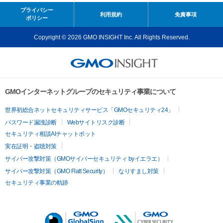
プライバシー
利用規約
免責事項
ポリシー
Copyright © 2026 GMO INSIGHT Inc. All Rights Reserved.
GMOインターネットグループのセキュリティ事業について
世界初総合ネットセキュリティサービス「GMOセキュリティ24」
パスワード漏洩診断
Webサイトリスク診断
セキュリティ相談AIチャットボット
実在証明・盗聴対策
サイバー攻撃対策（GMOサイバーセキュリティ byイエラエ）
サイバー攻撃対策（GMO Flatt Security）
なりすまし対策
セキュリティ事業の軌跡