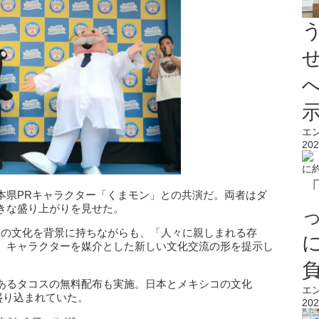
エ
202
本県PRキャラクター「くまモン」との共演だ。両者はダ
きな盛り上がりを見せた。
なる国の文化を背景に持ちながらも、「人々に親しまれる存
、キャラクターを媒介とした新しい文化交流の形を提示し
あるタコスの無料配布も実施。日本とメキシコの文化
エ
盛り込まれていた。
202