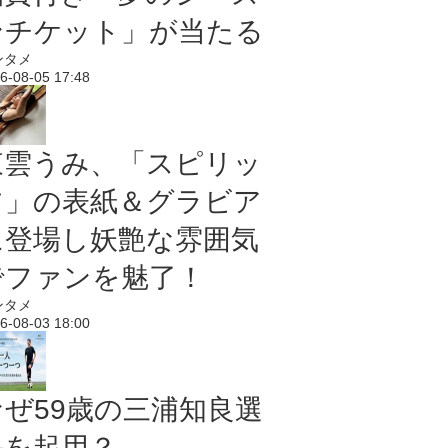
ンチケット」が当たる
ンタメ
6-08-05 17:48
東雲うみ、「スピリッ
ツ」の表紙＆グラビア
に登場し妖艶な雰囲気
でファンを魅了！
ンタメ
6-08-03 18:00
なぜ59歳の三浦知良選
手を起用？