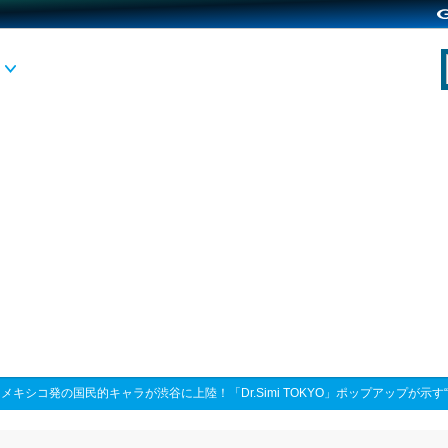
>
メキシコ発の国民的キャラが渋谷に上陸！「Dr.Simi TOKYO」ポップアップが示す