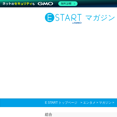
無料診断
マガジン
E START トップページ
>
エンタメ
>
マガジン
総合