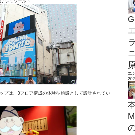
む“シミワールド”
G
エ
エ
202
プアップは、3フロア構成の体験型施設として設計されてい
M