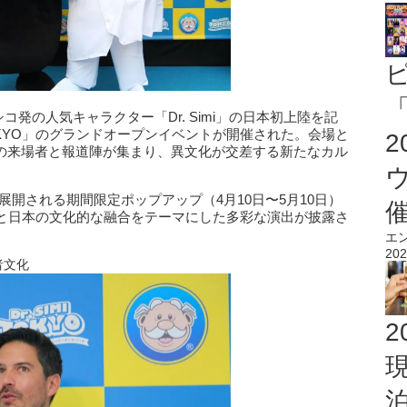
「
シコ発の人気キャラクター「Dr. Simi」の日本初上陸を記
 TOKYO」のグランドオープンイベントが開催された。会場と
多くの来場者と報道陣が集まり、異文化が交差する新たなカル
で展開される期間限定ポップアップ（4月10日〜5月10日）
と日本の文化的な融合をテーマにした多彩な演出が披露さ
エ
202
者文化
2