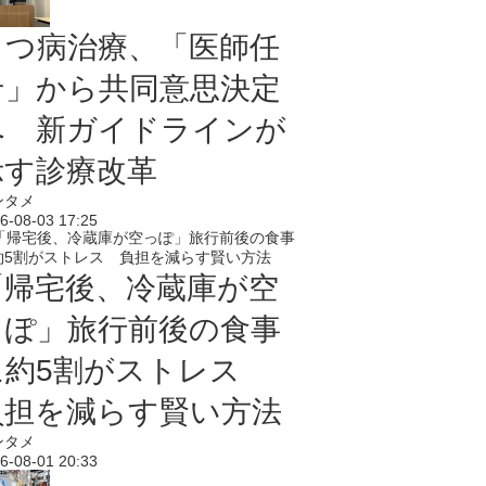
うつ病治療、「医師任
せ」から共同意思決定
へ 新ガイドラインが
示す診療改革
ンタメ
6-08-03 17:25
「帰宅後、冷蔵庫が空
っぽ」旅行前後の食事
に約5割がストレス
負担を減らす賢い方法
ンタメ
6-08-01 20:33