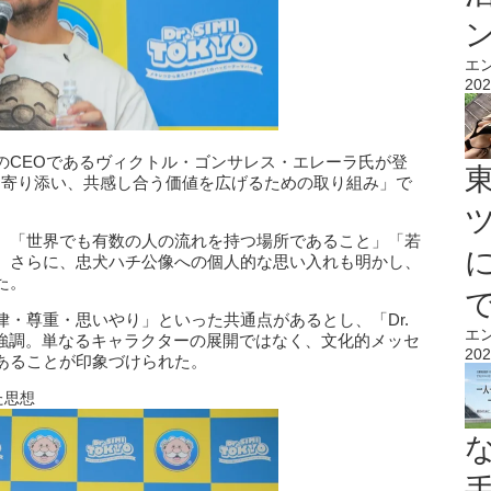
エ
202
laresのCEOであるヴィクトル・ゴンサレス・エレーラ氏が登
「人に寄り添い、共感し合う価値を広げるための取り組み」で
、「世界でも有数の人の流れを持つ場所であること」「若
。さらに、忠犬ハチ公像への個人的な思い入れも明かし、
た。
・尊重・思いやり」といった共通点があるとし、「Dr.
エ
と強調。単なるキャラクターの展開ではなく、文化的メッセ
202
あることが印象づけられた。
た思想