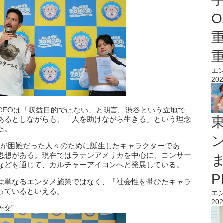
O
エ
202
CEOは「収益目的ではない」と明言。渋谷という立地で
あるとしながらも、「人を助けながら生きる」という理念
た。
クセスが困難だった人々のために誕生したキャラクターであ
思想がある。現在ではラテンアメリカを中心に、コンサー
などを通じて、カルチャーアイコンへと発展している。
は単なるエンタメ施策ではなく、「社会性を帯びたキャラ
っているといえる。
エ
202
外交”