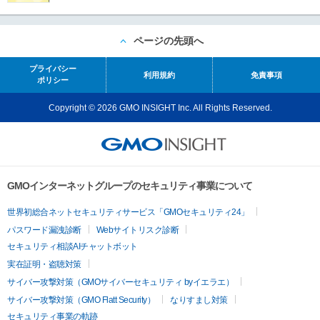
ページの先頭へ
プライバシー
利用規約
免責事項
ポリシー
Copyright © 2026 GMO INSIGHT Inc. All Rights Reserved.
GMOインターネットグループのセキュリティ事業について
世界初総合ネットセキュリティサービス「GMOセキュリティ24」
パスワード漏洩診断
Webサイトリスク診断
セキュリティ相談AIチャットボット
実在証明・盗聴対策
サイバー攻撃対策（GMOサイバーセキュリティ byイエラエ）
サイバー攻撃対策（GMO Flatt Security）
なりすまし対策
セキュリティ事業の軌跡