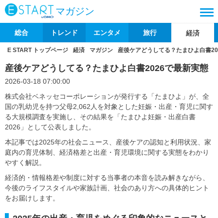
マガジン
総合
トレンド
エンタメ
旅行
経済
E START トップページ
経済
マガジン
産後ケアどうしてる？たまひよ白書20
産後ケアどうしてる？たまひよ白書2026で最新実態
2026-03-18 07:00:00
株式会社ベネッセコーポレーションが発行する「たまひよ」が、全
国の乳幼児を持つ父母2,062人を対象とした妊娠・出産・育児に関す
る大規模調査を実施し、その結果を「たまひよ妊娠・出産白書
2026」として公表しました。
本記事では2025年の社会ニュース、産後ケアの認知と利用状況、家
庭内の育児体制、経済格差と出産・育児環境に関する実態をわかり
やすく解説。
経済的・情報格差や制度に対する当事者の本音を読み解きながら、
今後のライフスタイルや家族計画、社会のあり方への具体的ヒント
をお届けします。