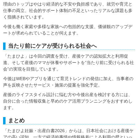
理由のトップはやはり経済的な不安や負担感であり、就労や育児と
仕事の両立、社会的サポート体制の不足といったリアルな課題も多
く指摘されています。
今後も働く家庭や多様な家族への包括的な支援、価値観のアップデ
ートが求められていることが伺えます。
当たり前にケアが受けられる社会へ
「たまひよ」は今回の調査を受け、産後ケアの認知拡大と利用促
進、そして産後のママが休養やサポートを“当たり前に受けられる社
会”の実現を目指しています。
今後はWEBやアプリを通じて育児トレンドの発信に加え、当事者の
声を反映させたサービス・施策の提案を強化予定。
産後のライフスタイル設計に悩む方や今後出産を検討する方には、
自分に合った情報収集と早めのケア活用プランニングをおすすめし
ます。
まとめ
「たまひよ妊娠・出産白書2026」からは、日本社会における産後ケ
アの高い認知、一方で経済的事情や情報格差による利用の壁といっ